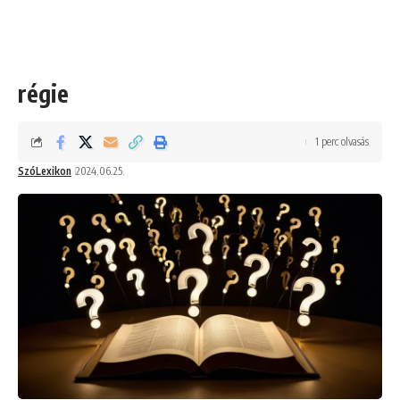
régie
1 perc olvasás
SzóLexikon
2024.06.25.