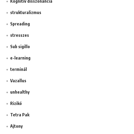
Kognitív disszonancia
strukturalizmus
Spreading
stresszes
Sub sigillo
e-learning
terminál
Vazallus
unhealthy
Rizikó
Tetra Pak
Ajtony