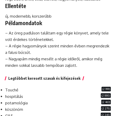
Ellentéte
új, modernebb, korszerűbb
Példamondatok
– Az öreg padláson találtam egy régie könyvet, amely tele
volt érdekes történetekkel.
– A régie hagyományok szerint minden évben megrendezik
a falusi búcsút.
– Nagyapám mindig mesélt a régie időkről, amikor még
minden sokkal lassabb tempóban zajlott.
Legtöbbet keresett szavak és kifejezések
(2 999)
Touché
(2 880)
hospitálás
(2 463)
potamológia
(2 275)
köszönöm
(2 245)
GILF