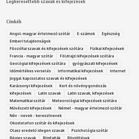
Legkeresettebb szavak és kifejezések
Címkék
Angol-magyar értelmező szótár
E-számok
Egészség
Emberi tulajdonságok
Filozófiai szavak és kifejezések szótára
Fizikai kifejezések
Francia - magyar szótár
Földrajzi kifejezések szótára
Geológiai kifejezések szótára
gyógyászati kifejezések
Időmértékes verselés
Informatikai kifejezések
Internet
Joggal kapcsolatos szavak és kifejezések
Karácsonyi kifejezések
Kert és növénygondozás
kifejezések
Latin szavak
Latin szavak, kifejezések
Matematikai szótár
Meteorológiai kifejezések szótára
Művészeti kifejezések
Német - magyar értelmező szótár
Név - nevek - keresztnevek
Okostelefon szótár és kifejezések
Olasz eredetű idegen szavak
Ps‮gólohciz‬ia s‮átóz‬r
Régies szavak
Rímfajták
Rövidítések