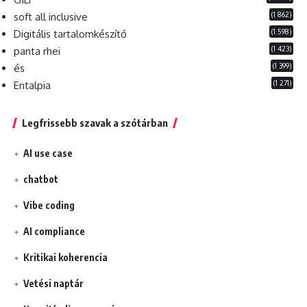
(1 862)
soft all inclusive
(1 598)
Digitális tartalomkészítő
(1 423)
panta rhei
(1 399)
és
(1 271)
Entalpia
Legfrissebb szavak a szótárban
AI use case
chatbot
Vibe coding
AI compliance
Kritikai koherencia
Vetési naptár