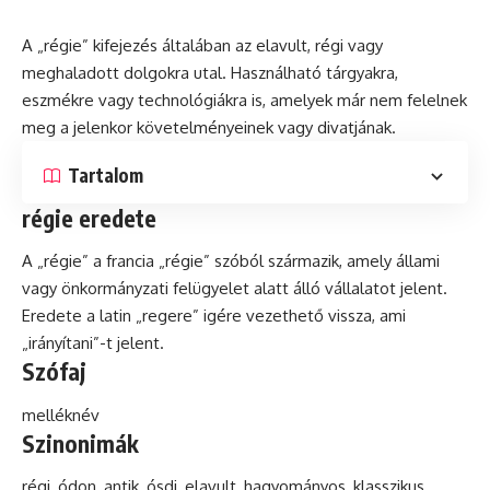
A „régie” kifejezés általában az elavult, régi vagy
meghaladott dolgokra utal. Használható tárgyakra,
eszmékre vagy technológiákra is, amelyek már nem felelnek
meg a jelenkor követelményeinek vagy divatjának.
Tartalom
régie eredete
A „régie” a francia „régie” szóból származik, amely állami
vagy önkormányzati felügyelet alatt álló vállalatot jelent.
Eredete a
latin
„regere” igére vezethető vissza, ami
„irányítani”-t jelent.
Szófaj
melléknév
Szinonimák
régi, ódon,
antik
, ósdi, elavult, hagyományos,
klasszikus