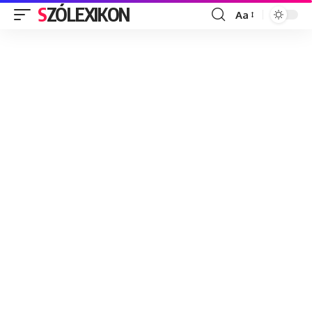
SZÓLEXIKON
Aa
Font
Resizer