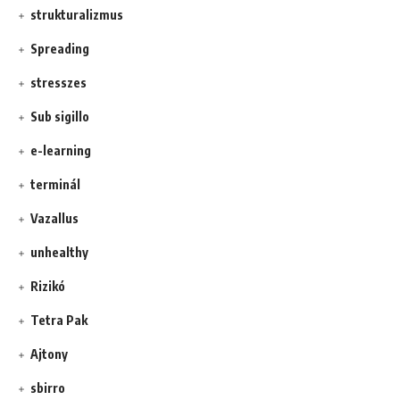
strukturalizmus
Spreading
stresszes
Sub sigillo
e-learning
terminál
Vazallus
unhealthy
Rizikó
Tetra Pak
Ajtony
sbirro