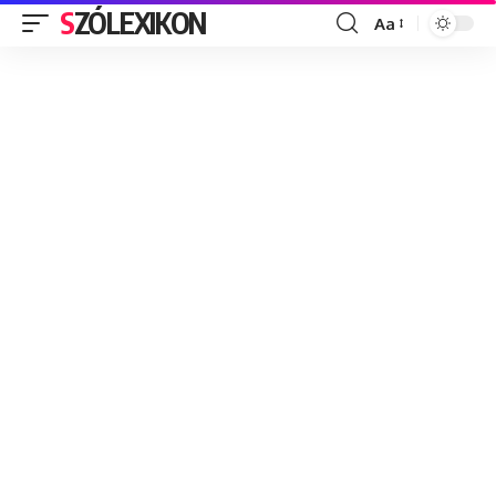
SZÓLEXIKON
Aa
Font
Resizer