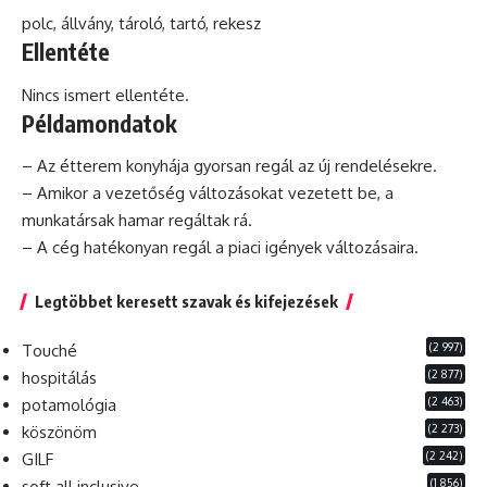
polc, állvány, tároló, tartó, rekesz
Ellentéte
Nincs ismert ellentéte.
Példamondatok
– Az étterem konyhája gyorsan regál az új rendelésekre.
– Amikor a vezetőség változásokat vezetett be, a
munkatársak hamar regáltak rá.
– A cég hatékonyan regál a piaci igények változásaira.
Legtöbbet keresett szavak és kifejezések
(2 997)
Touché
(2 877)
hospitálás
(2 463)
potamológia
(2 273)
köszönöm
(2 242)
GILF
(1 856)
soft all inclusive