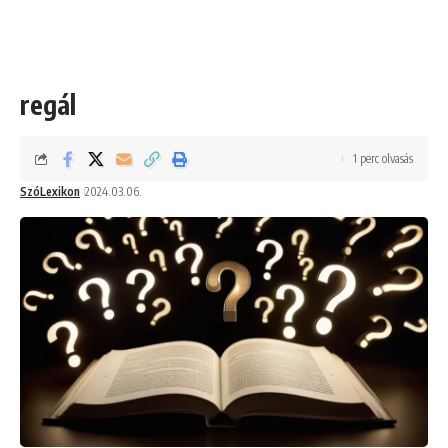
regál
1 perc olvasás
SzóLexikon
2024.03.06.