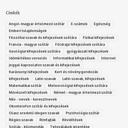
Címkék
Angol-magyar értelmező szótár
E-számok
Egészség
Emberi tulajdonságok
Filozófiai szavak és kifejezések szótára
Fizikai kifejezések
Francia - magyar szótár
Földrajzi kifejezések szótára
Geológiai kifejezések szótára
gyógyászati kifejezések
Időmértékes verselés
Informatikai kifejezések
Internet
Joggal kapcsolatos szavak és kifejezések
Karácsonyi kifejezések
Kert és növénygondozás
kifejezések
Latin szavak
Latin szavak, kifejezések
Matematikai szótár
Meteorológiai kifejezések szótára
Művészeti kifejezések
Német - magyar értelmező szótár
Név - nevek - keresztnevek
Okostelefon szótár és kifejezések
Olasz eredetű idegen szavak
Ps‮gólohciz‬ia s‮átóz‬r
Régies szavak
Rímfajták
Rövidítések
Szólás - közmondás
Tetoválások jelentése