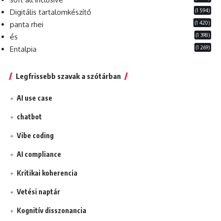
(1 594)
Digitális tartalomkészítő
(1 420)
panta rhei
(1 398)
és
(1 269)
Entalpia
Legfrissebb szavak a szótárban
AI use case
chatbot
Vibe coding
AI compliance
Kritikai koherencia
Vetési naptár
Kognitív disszonancia