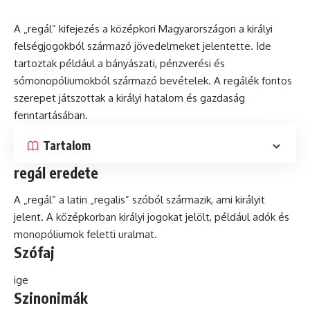
A „regál” kifejezés a középkori Magyarországon a királyi
felségjogokból származó jövedelmeket jelentette. Ide
tartoztak például a bányászati, pénzverési
és
sómonopóliumokból származó bevételek. A regálék fontos
szerepet játszottak a királyi hatalom és gazdaság
fenntartásában.
Tartalom
regál eredete
A „regál” a
latin
„regalis” szóból származik, ami királyit
jelent. A középkorban királyi jogokat jelölt, például adók és
monopóliumok feletti uralmat.
Szófaj
ige
Szinonimák