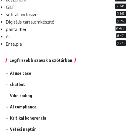
(2 246)
GILF
(1 863)
soft all inclusive
(1 599)
Digitális tartalomkészítő
(1 425)
panta rhei
(1 401)
és
(1 273)
Entalpia
Legfrissebb szavak a szótárban
AI use case
chatbot
Vibe coding
AI compliance
Kritikai koherencia
Vetési naptár