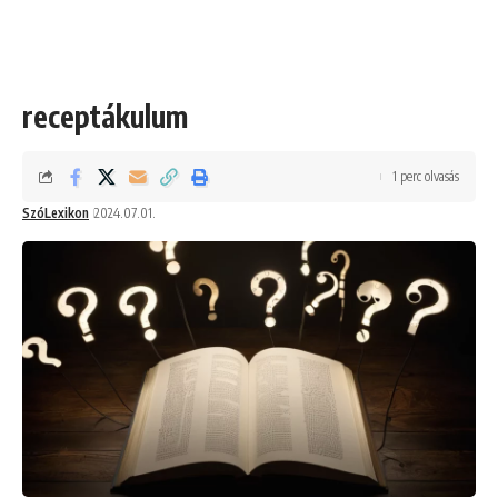
receptákulum
1 perc olvasás
SzóLexikon
2024.07.01.