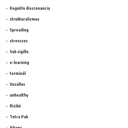
Kognitív disszonancia
strukturalizmus
Spreading
stresszes
Sub sigillo
e-learning
terminál
Vazallus
unhealthy
Rizikó
Tetra Pak
Ajtony