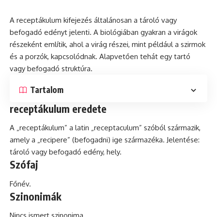
A receptákulum kifejezés általánosan a tároló vagy
befogadó edényt jelenti. A biológiában gyakran a virágok
részeként említik, ahol a virág részei, mint például a szirmok
és
a porzók, kapcsolódnak. Alapvetően
tehát
egy tartó
vagy befogadó struktúra.
Tartalom
receptákulum eredete
A „receptákulum” a
latin
„receptaculum” szóból származik,
amely a „recipere” (befogadni) ige származéka. Jelentése:
tároló vagy befogadó edény, hely.
Szófaj
Főnév.
Szinonimák
Nincs ismert szinonima.