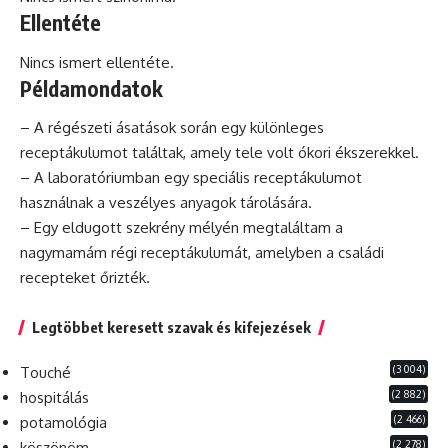
Ellentéte
Nincs ismert ellentéte.
Példamondatok
– A régészeti ásatások során egy különleges
receptákulumot találtak, amely tele volt ókori ékszerekkel.
– A laboratóriumban egy speciális receptákulumot
használnak a veszélyes anyagok tárolására.
– Egy eldugott szekrény mélyén megtaláltam a
nagymamám régi receptákulumát, amelyben a családi
recepteket őrizték.
Legtöbbet keresett szavak és kifejezések
(3 004)
Touché
(2 882)
hospitálás
(2 466)
potamológia
(2 278)
köszönöm