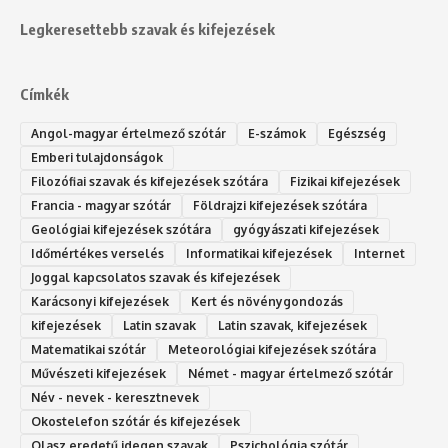
Legkeresettebb szavak és kifejezések
Címkék
Angol-magyar értelmező szótár
E-számok
Egészség
Emberi tulajdonságok
Filozófiai szavak és kifejezések szótára
Fizikai kifejezések
Francia - magyar szótár
Földrajzi kifejezések szótára
Geológiai kifejezések szótára
gyógyászati kifejezések
Időmértékes verselés
Informatikai kifejezések
Internet
Joggal kapcsolatos szavak és kifejezések
Karácsonyi kifejezések
Kert és növénygondozás
kifejezések
Latin szavak
Latin szavak, kifejezések
Matematikai szótár
Meteorológiai kifejezések szótára
Művészeti kifejezések
Német - magyar értelmező szótár
Név - nevek - keresztnevek
Okostelefon szótár és kifejezések
Olasz eredetű idegen szavak
Ps‮gólohciz‬ia s‮átóz‬r