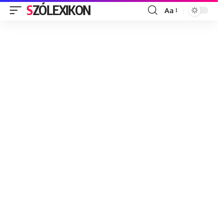
SZÓLEXIKON
Aa
Font
Resizer