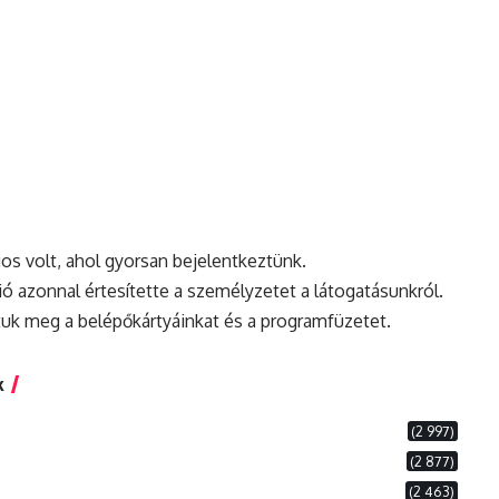
os volt, ahol gyorsan bejelentkeztünk.
 azonnal értesítette a személyzetet a látogatásunkról.
uk meg a belépőkártyáinkat és a programfüzetet.
k
(2 997)
(2 877)
(2 463)