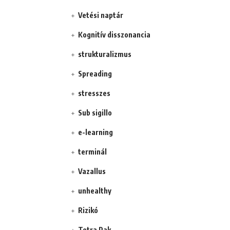
Vetési naptár
Kognitív disszonancia
strukturalizmus
Spreading
stresszes
Sub sigillo
e-learning
terminál
Vazallus
unhealthy
Rizikó
Tetra Pak