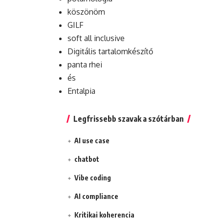
köszönöm
GILF
soft all inclusive
Digitális tartalomkészítő
panta rhei
és
Entalpia
Legfrissebb szavak a szótárban
AI use case
chatbot
Vibe coding
AI compliance
Kritikai koherencia