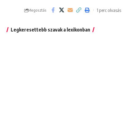
1 perc olvasás
Megosztás
Legkeresettebb szavak a lexikonban