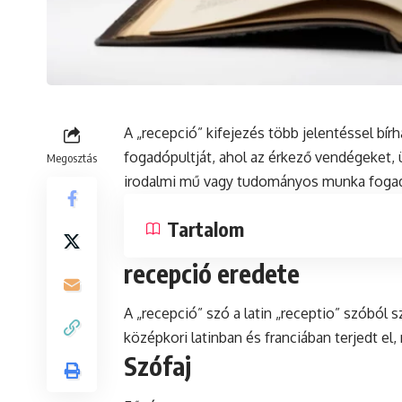
A „recepció” kifejezés több jelentéssel bírh
fogadópultját, ahol az érkező vendégeket, 
Megosztás
irodalmi mű vagy tudományos munka fogadta
Tartalom
recepció eredete
A „recepció” szó a
latin
„receptio” szóból sz
középkori latinban és franciában terjedt e
Szófaj