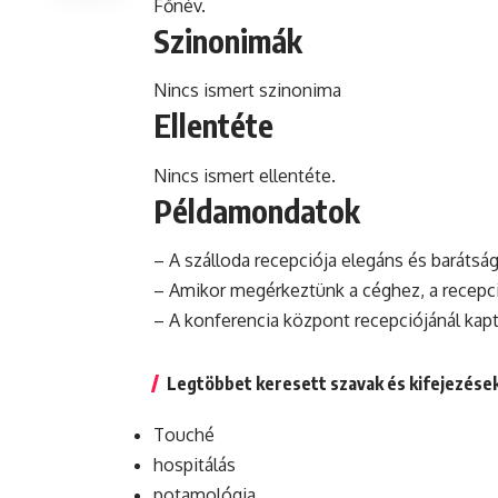
Főnév.
Szinonimák
Nincs ismert szinonima
Ellentéte
Nincs ismert ellentéte.
Példamondatok
– A szálloda recepciója
elegáns
és barátság
– Amikor megérkeztünk a céghez, a recepció
– A
konferencia
központ recepciójánál kapt
Legtöbbet keresett szavak és kifejezése
Touché
hospitálás
potamológia