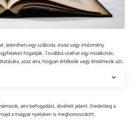
at. Jelentheti egy szálloda, iroda vagy intézmény
ügyfeleket fogadják. Továbbá utalhat egy műalkotás,
tására, azaz arra, hogyan értékelik vagy értelmezik azt.
ármazik, ami befogadást, átvételt jelent. Eredetileg a
l, majd a magyar nyelvben is meghonosodott.