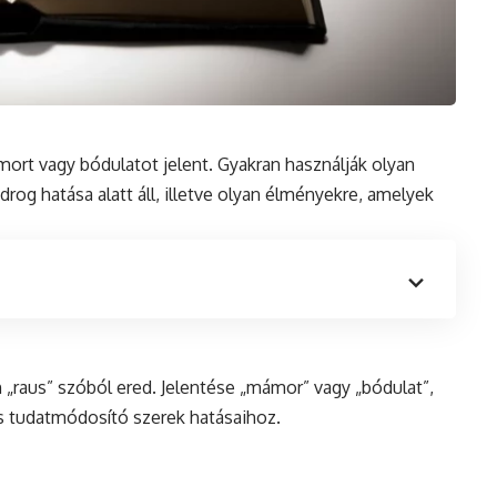
mort vagy bódulatot jelent. Gyakran használják olyan
 drog hatása alatt áll, illetve olyan élményekre, amelyek
n
„raus” szóból ered. Jelentése „mámor” vagy „bódulat”,
s tudatmódosító szerek hatásaihoz.