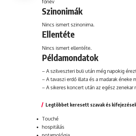
főnév
Szinonimák
Nincs ismert szinonima.
Ellentéte
Nincs ismert ellentéte.
Példamondatok
– A szilveszteri
buli
után még napokig érezt
– A tavaszi erdő illata és a madarak éneke 
– A sikeres koncert után az egész zenekar 
Legtöbbet keresett szavak és kifejezése
Touché
hospitálás
potamológia