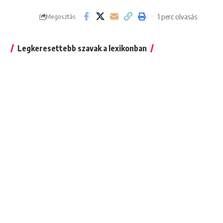
1 perc olvasás
Megosztás
Legkeresettebb szavak a lexikonban