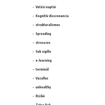
Vetési naptár
Kognitív disszonancia
strukturalizmus
Spreading
stresszes
Sub sigillo
e-learning
terminál
Vazallus
unhealthy
Rizikó
Tetra Pak