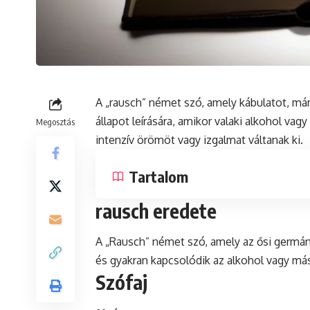
A „rausch” német
szó
, amely kábulatot, má
állapot leírására, amikor valaki alkohol vagy
Megosztás
intenzív örömöt vagy izgalmat váltanak ki.
Tartalom
rausch eredete
A „Rausch” német szó, amely az ősi
germá
és gyakran kapcsolódik az alkohol vagy má
Szófaj