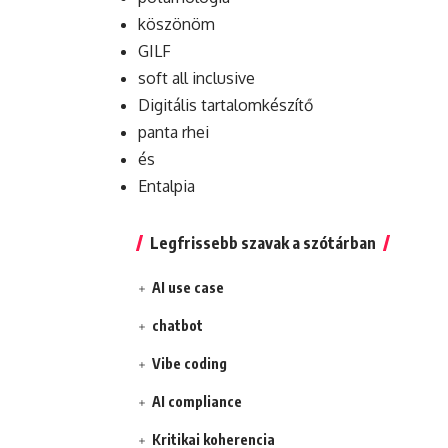
köszönöm
GILF
soft all inclusive
Digitális tartalomkészítő
panta rhei
és
Entalpia
Legfrissebb szavak a szótárban
AI use case
chatbot
Vibe coding
AI compliance
Kritikai koherencia