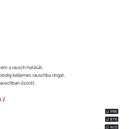
em a rausch hatását.
mindig kellemes rauschba ringat.
rauschban úszott.
k
(2 998)
(2 879)
(2 463)