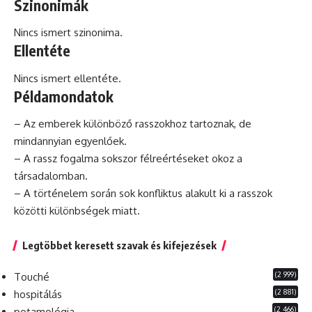
Szinonimák
Nincs ismert szinonima.
Ellentéte
Nincs ismert ellentéte.
Példamondatok
– Az emberek különböző rasszokhoz tartoznak,
de
mindannyian egyenlőek.
– A rassz fogalma sokszor félreértéseket okoz a
társadalomban.
– A történelem során sok
konfliktus
alakult ki a rasszok
közötti különbségek miatt.
Legtöbbet keresett szavak és kifejezések
(2 999)
Touché
(2 881)
hospitálás
(2 466)
potamológia