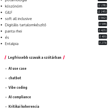
(2 278)
köszönöm
(2 245)
GILF
(1 862)
soft all inclusive
(1 599)
Digitális tartalomkészítő
(1 425)
panta rhei
(1 401)
és
(1 273)
Entalpia
Legfrissebb szavak a szótárban
AI use case
chatbot
Vibe coding
AI compliance
Kritikai koherencia