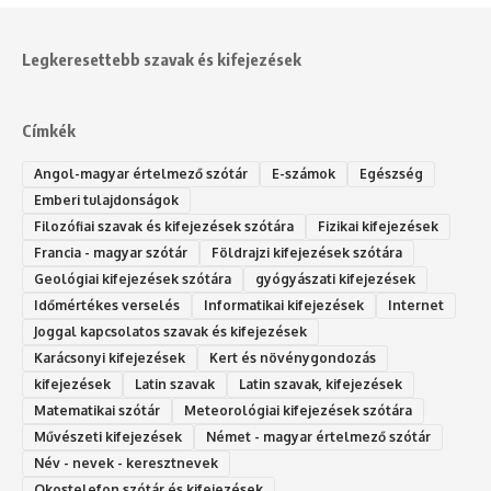
Legkeresettebb szavak és kifejezések
Címkék
Angol-magyar értelmező szótár
E-számok
Egészség
Emberi tulajdonságok
Filozófiai szavak és kifejezések szótára
Fizikai kifejezések
Francia - magyar szótár
Földrajzi kifejezések szótára
Geológiai kifejezések szótára
gyógyászati kifejezések
Időmértékes verselés
Informatikai kifejezések
Internet
Joggal kapcsolatos szavak és kifejezések
Karácsonyi kifejezések
Kert és növénygondozás
kifejezések
Latin szavak
Latin szavak, kifejezések
Matematikai szótár
Meteorológiai kifejezések szótára
Művészeti kifejezések
Német - magyar értelmező szótár
Név - nevek - keresztnevek
Okostelefon szótár és kifejezések