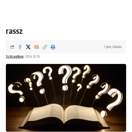
rassz
1 perc olvasás
SzóLexikon
2024.02.16.