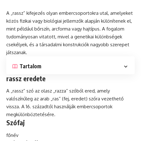
A „rassz” kifejezés olyan embercsoportokra utal, amelyeket
közös
fizikai
vagy biológiai jellemzők alapján különítenek el,
mint például bőrszín, arcforma vagy hajtípus. A fogalom
tudományosan vitatott, mivel a genetikai különbségek
csekélyek, és a társadalmi konstrukciók nagyobb szerepet
játszanak.
Tartalom
rassz eredete
A „rassz” szó az olasz „razza” szóból ered, amely
valószínűleg az arab „ras” (fej, eredet) szóra vezethető
vissza. A 16. századtól használják embercsoportok
megkülönböztetésére.
Szófaj
főnév