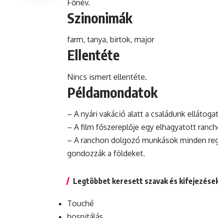
Főnév.
Szinonimák
farm, tanya, birtok,
major
Ellentéte
Nincs ismert ellentéte.
Példamondatok
– A nyári vakáció alatt a családunk ellátoga
– A film főszereplője egy elhagyatott ranch
– A ranchon dolgozó munkások minden re
gondozzák a földeket.
Legtöbbet keresett szavak és kifejezése
Touché
hospitálás