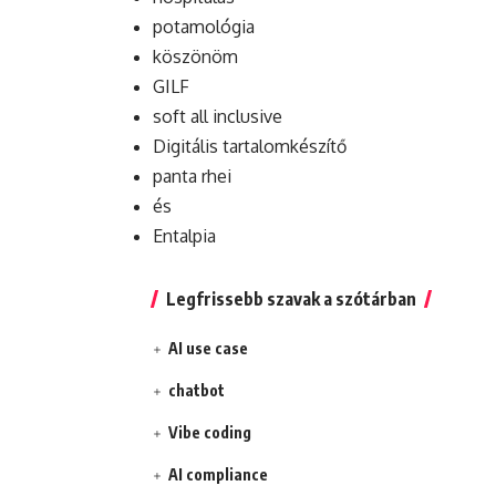
potamológia
köszönöm
GILF
soft all inclusive
Digitális tartalomkészítő
panta rhei
és
Entalpia
Legfrissebb szavak a szótárban
AI use case
chatbot
Vibe coding
AI compliance