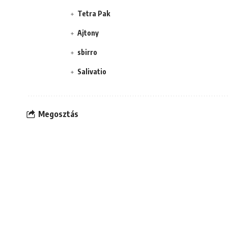
Tetra Pak
Ajtony
sbirro
Salivatio
Megosztás