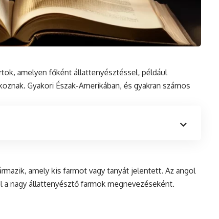
rtok, amelyen főként állattenyésztéssel, például
lkoznak. Gyakori Észak-Amerikában, és gyakran számos
rmazik, amely kis farmot vagy tanyát jelentett. Az angol
el a nagy állattenyésztő farmok megnevezéseként.