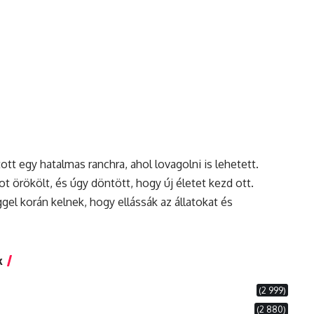
tott egy hatalmas ranchra, ahol lovagolni is lehetett.
ot örökölt, és úgy döntött, hogy új életet kezd ott.
ggel
korán
kelnek, hogy ellássák az állatokat és
k
(2 999)
(2 880)