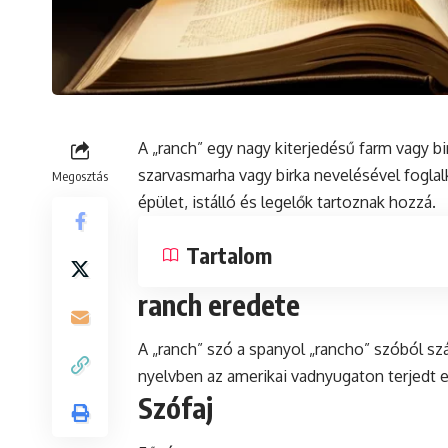
A „ranch” egy nagy kiterjedésű farm vagy bi
szarvasmarha vagy birka nevelésével fogla
Megosztás
épület, istálló és legelők tartoznak hozzá.
Tartalom
ranch eredete
A „ranch” szó a spanyol „rancho” szóból szá
nyelvben az amerikai vadnyugaton terjedt 
Szófaj