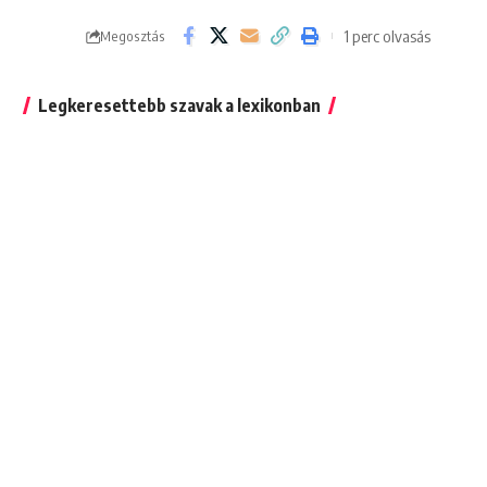
1 perc olvasás
Megosztás
Legkeresettebb szavak a lexikonban