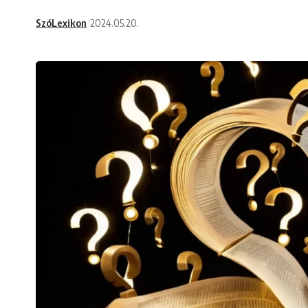
SzóLexikon
2024.05.20.