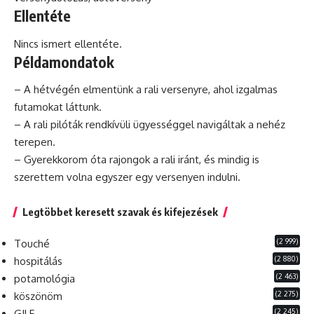
Ellentéte
Nincs ismert ellentéte.
Példamondatok
– A hétvégén elmentünk a rali versenyre, ahol izgalmas
futamokat láttunk.
– A rali pilóták rendkívüli ügyességgel navigáltak a nehéz
terepen.
– Gyerekkorom óta rajongok a rali iránt, és mindig is
szerettem volna egyszer egy versenyen indulni.
Legtöbbet keresett szavak és kifejezések
(2 999)
Touché
(2 880)
hospitálás
(2 463)
potamológia
(2 275)
köszönöm
(2 245)
GILF