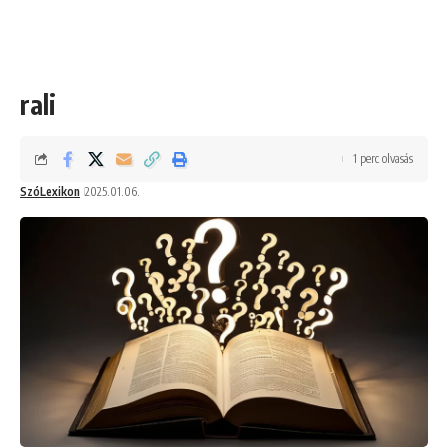
rali
1 perc olvasás
SzóLexikon
2025.01.06.