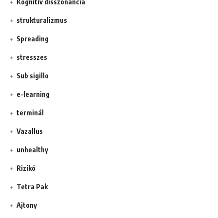
Kognitív disszonancia
strukturalizmus
Spreading
stresszes
Sub sigillo
e-learning
terminál
Vazallus
unhealthy
Rizikó
Tetra Pak
Ajtony