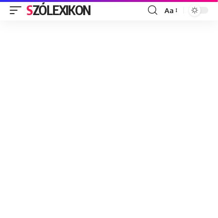
SZÓLEXIKON
Aa
Font
Resizer