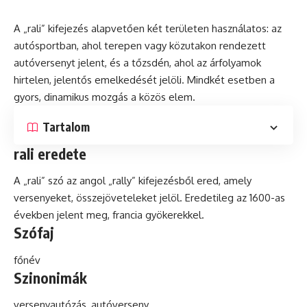
A „rali” kifejezés alapvetően két területen használatos: az
autósportban, ahol terepen vagy közutakon rendezett
autóversenyt jelent,
és
a tőzsdén, ahol az árfolyamok
hirtelen, jelentős emelkedését jelöli. Mindkét esetben a
gyors,
dinamikus
mozgás a közös elem.
Tartalom
rali eredete
A „rali”
szó
az angol „rally” kifejezésből ered, amely
versenyeket, összejöveteleket jelöl. Eredetileg az 1600-as
években jelent meg, francia gyökerekkel.
Szófaj
főnév
Szinonimák
versenyautózás, autóverseny