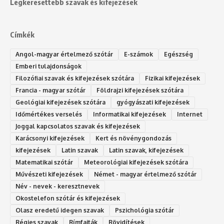
Legkeresettebb szavak és kifejezések
Címkék
Angol-magyar értelmező szótár
E-számok
Egészség
Emberi tulajdonságok
Filozófiai szavak és kifejezések szótára
Fizikai kifejezések
Francia - magyar szótár
Földrajzi kifejezések szótára
Geológiai kifejezések szótára
gyógyászati kifejezések
Időmértékes verselés
Informatikai kifejezések
Internet
Joggal kapcsolatos szavak és kifejezések
Karácsonyi kifejezések
Kert és növénygondozás
kifejezések
Latin szavak
Latin szavak, kifejezések
Matematikai szótár
Meteorológiai kifejezések szótára
Művészeti kifejezések
Német - magyar értelmező szótár
Név - nevek - keresztnevek
Okostelefon szótár és kifejezések
Olasz eredetű idegen szavak
Ps‮gólohciz‬ia s‮átóz‬r
Régies szavak
Rímfajták
Rövidítések