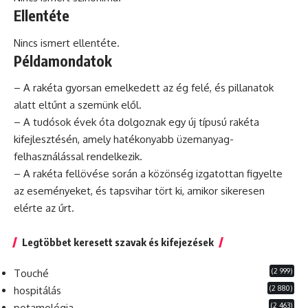
Ellentéte
Nincs ismert ellentéte.
Példamondatok
– A rakéta gyorsan emelkedett az ég felé, és pillanatok
alatt eltűnt a szemünk elől.
– A tudósok évek óta dolgoznak egy új típusú rakéta
kifejlesztésén, amely hatékonyabb üzemanyag-
felhasználással rendelkezik.
– A rakéta fellövése során a közönség izgatottan figyelte
az eseményeket, és tapsvihar tört ki, amikor sikeresen
elérte az űrt.
Legtöbbet keresett szavak és kifejezések
(2 999)
Touché
(2 880)
hospitálás
(2 463)
potamológia