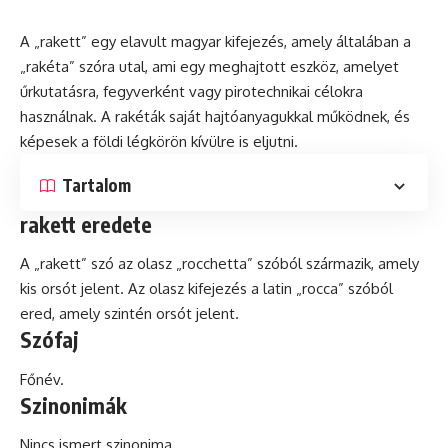
A „rakett” egy elavult magyar kifejezés, amely általában a
„rakéta” szóra utal, ami egy meghajtott eszköz, amelyet
űrkutatásra, fegyverként vagy pirotechnikai célokra
használnak. A rakéták saját hajtóanyagukkal működnek,
és
képesek a földi légkörön kívülre is eljutni.
Tartalom
rakett eredete
A „rakett”
szó
az olasz „rocchetta” szóból származik, amely
kis orsót jelent. Az olasz kifejezés a
latin
„rocca” szóból
ered, amely szintén orsót jelent.
Szófaj
Főnév.
Szinonimák
Nincs ismert szinonima.