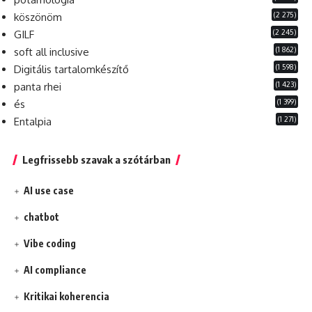
(2 275)
köszönöm
(2 245)
GILF
(1 862)
soft all inclusive
(1 598)
Digitális tartalomkészítő
(1 423)
panta rhei
(1 399)
és
(1 271)
Entalpia
Legfrissebb szavak a szótárban
AI use case
chatbot
Vibe coding
AI compliance
Kritikai koherencia