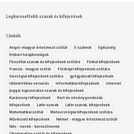
Legkeresettebb szavak és kifejezések
Címkék
Angol-magyar értelmező szótár
E-számok
Egészség
Emberi tulajdonságok
Filozófiai szavak és kifejezések szótára
Fizikai kifejezések
Francia - magyar szótár
Földrajzi kifejezések szótára
Geológiai kifejezések szótára
gyógyászati kifejezések
Időmértékes verselés
Informatikai kifejezések
Internet
Joggal kapcsolatos szavak és kifejezések
Karácsonyi kifejezések
Kert és növénygondozás
kifejezések
Latin szavak
Latin szavak, kifejezések
Matematikai szótár
Meteorológiai kifejezések szótára
Művészeti kifejezések
Német - magyar értelmező szótár
Név - nevek - keresztnevek
Okostelefon szótár és kifejezések