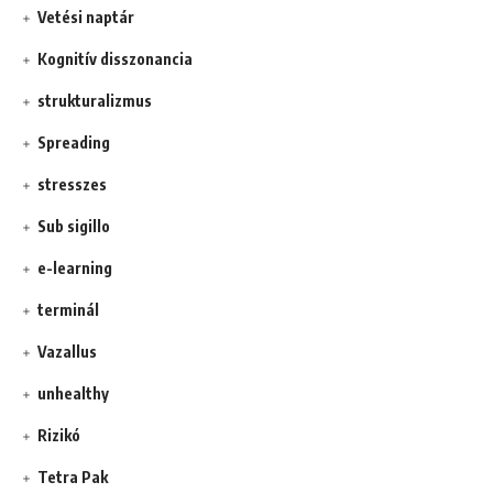
Vetési naptár
Kognitív disszonancia
strukturalizmus
Spreading
stresszes
Sub sigillo
e-learning
terminál
Vazallus
unhealthy
Rizikó
Tetra Pak