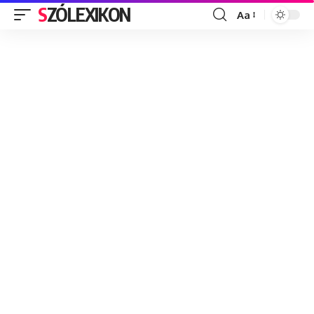
SZÓLEXIKON
Aa
Font
Resizer