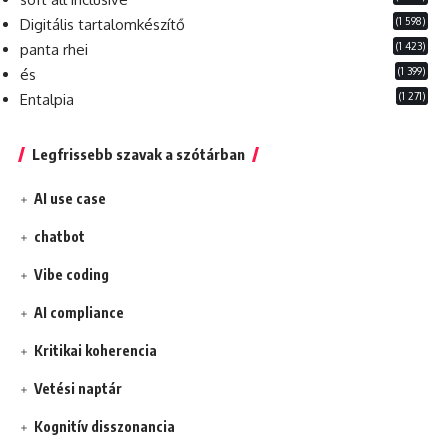
(1 598)
Digitális tartalomkészítő
(1 423)
panta rhei
(1 399)
és
(1 271)
Entalpia
Legfrissebb szavak a szótárban
AI use case
chatbot
Vibe coding
AI compliance
Kritikai koherencia
Vetési naptár
Kognitív disszonancia