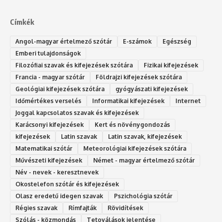
Címkék
Angol-magyar értelmező szótár
E-számok
Egészség
Emberi tulajdonságok
Filozófiai szavak és kifejezések szótára
Fizikai kifejezések
Francia - magyar szótár
Földrajzi kifejezések szótára
Geológiai kifejezések szótára
gyógyászati kifejezések
Időmértékes verselés
Informatikai kifejezések
Internet
Joggal kapcsolatos szavak és kifejezések
Karácsonyi kifejezések
Kert és növénygondozás
kifejezések
Latin szavak
Latin szavak, kifejezések
Matematikai szótár
Meteorológiai kifejezések szótára
Művészeti kifejezések
Német - magyar értelmező szótár
Név - nevek - keresztnevek
Okostelefon szótár és kifejezések
Olasz eredetű idegen szavak
Ps‮gólohciz‬ia s‮átóz‬r
Régies szavak
Rímfajták
Rövidítések
Szólás - közmondás
Tetoválások jelentése