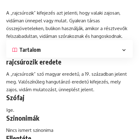
A „rajcsúrozik” kifejezés azt jelenti, hogy valaki zajosan,
vidáman ünnepel vagy mulat. Gyakran társas
összejöveteleken, bulikon használják, amikor a résztvevők
felszabadultan, vidáman szórakoznak
és
hangoskodnak.
Tartalom
rajcsúrozik eredete
A „rajcsúrozik” szó magyar eredetű, a 19. században jelent
meg. Valószínűleg hangutánzó eredetű kifejezés, mely
zajos, vidám mulatozást, ünneplést jelent.
Szófaj
Ige.
Szinonimák
Nincs ismert szinonima
Ellentéte