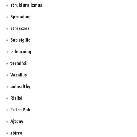
strukturalizmus
Spreading
stresszes
Sub sigillo
e-learning
terminál
Vazallus
unhealthy
Rizikó
Tetra Pak
Ajtony
sbirro