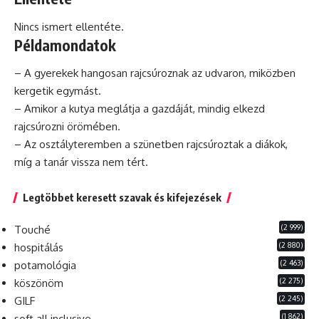
Nincs ismert ellentéte.
Példamondatok
– A gyerekek hangosan rajcsúroznak az udvaron, miközben
kergetik egymást.
– Amikor a kutya meglátja a gazdáját, mindig elkezd
rajcsúrozni örömében.
– Az osztályteremben a szünetben rajcsúroztak a diákok,
míg a tanár vissza nem tért.
Legtöbbet keresett szavak és kifejezések
(2 999)
Touché
(2 880)
hospitálás
(2 463)
potamológia
(2 275)
köszönöm
(2 245)
GILF
(1 862)
soft all inclusive