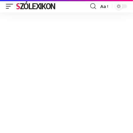
SZÓLEXIKON
Aa
Font
Resizer