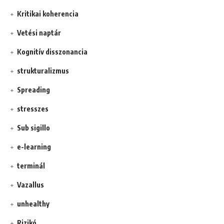
Kritikai koherencia
Vetési naptár
Kognitív disszonancia
strukturalizmus
Spreading
stresszes
Sub sigillo
e-learning
terminál
Vazallus
unhealthy
Rizikó