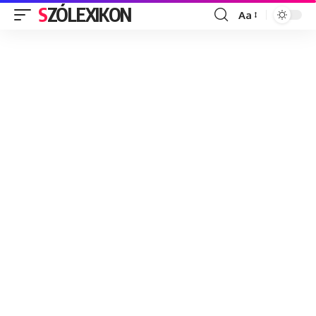
SZÓLEXIKON
Aa
Font
Resizer