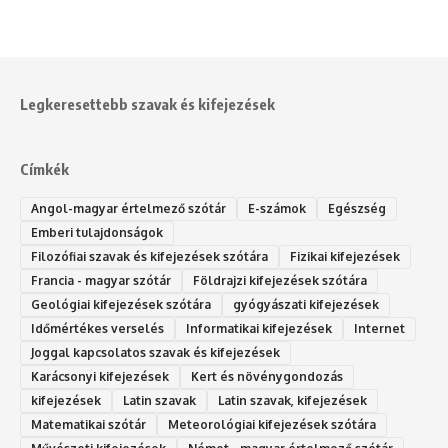
Legkeresettebb szavak és kifejezések
Címkék
Angol-magyar értelmező szótár
E-számok
Egészség
Emberi tulajdonságok
Filozófiai szavak és kifejezések szótára
Fizikai kifejezések
Francia - magyar szótár
Földrajzi kifejezések szótára
Geológiai kifejezések szótára
gyógyászati kifejezések
Időmértékes verselés
Informatikai kifejezések
Internet
Joggal kapcsolatos szavak és kifejezések
Karácsonyi kifejezések
Kert és növénygondozás
kifejezések
Latin szavak
Latin szavak, kifejezések
Matematikai szótár
Meteorológiai kifejezések szótára