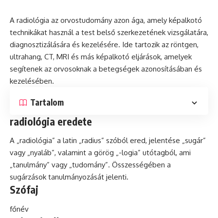
A
radiológia
az orvostudomány azon ága, amely képalkotó
technikákat használ a test belső szerkezetének vizsgálatára,
diagnosztizálására és kezelésére. Ide tartozik az röntgen,
ultrahang,
CT
, MRI és más képalkotó eljárások, amelyek
segítenek az orvosoknak a betegségek azonosításában és
kezelésében.
Tartalom
radiológia eredete
A „radiológia” a
latin
„radius” szóból ered, jelentése „sugár”
vagy „nyaláb”, valamint a görög „-logia” utótagból, ami
„tanulmány” vagy „tudomány”. Összességében a
sugárzások tanulmányozását jelenti.
Szófaj
főnév