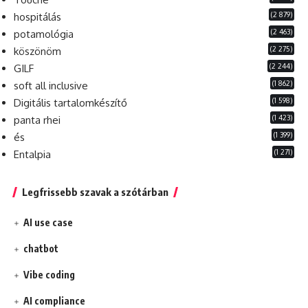
(2 879)
hospitálás
(2 463)
potamológia
(2 275)
köszönöm
(2 244)
GILF
(1 862)
soft all inclusive
(1 598)
Digitális tartalomkészítő
(1 423)
panta rhei
(1 399)
és
(1 271)
Entalpia
Legfrissebb szavak a szótárban
AI use case
chatbot
Vibe coding
AI compliance