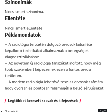
Szinonimák
Nincs ismert szinonima.
Ellentéte
Nincs ismert ellentéte.
Példamondatok
– A radiológia területén dolgozó orvosok különféle
képalkotó technikákat alkalmaznak a betegségek
diagnosztizálásához.
– Az egyetem új radiológia tanszéket indított, hogy még
több szakembert képezzenek ezen a fontos orvosi
területen.
– A modern radiológia lehetővé teszi az orvosok számára,
hogy gyorsan és pontosan felismerjék a belső sérüléseket.
Legtöbbet keresett szavak és kifejezések
(2 999)
Touché