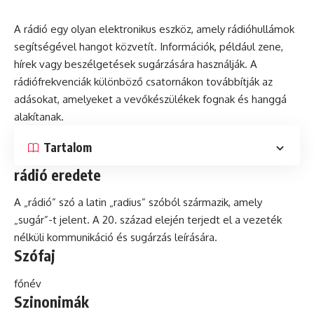
A rádió egy olyan elektronikus eszköz, amely rádióhullámok
segítségével hangot közvetít. Információk, például zene,
hírek vagy beszélgetések sugárzására használják. A
rádiófrekvenciák különböző csatornákon továbbítják az
adásokat, amelyeket a vevőkészülékek fognak
és
hanggá
alakítanak.
Tartalom
rádió eredete
A „rádió”
szó
a
latin
„radius” szóból származik, amely
„sugár”-t jelent. A 20. század elején terjedt el a vezeték
nélküli
kommunikáció
és
sugárzás
leírására.
Szófaj
főnév
Szinonimák