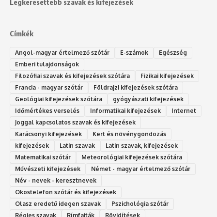
Legkeresettebb szavak és kifejezések
Címkék
Angol-magyar értelmező szótár
E-számok
Egészség
Emberi tulajdonságok
Filozófiai szavak és kifejezések szótára
Fizikai kifejezések
Francia - magyar szótár
Földrajzi kifejezések szótára
Geológiai kifejezések szótára
gyógyászati kifejezések
Időmértékes verselés
Informatikai kifejezések
Internet
Joggal kapcsolatos szavak és kifejezések
Karácsonyi kifejezések
Kert és növénygondozás
kifejezések
Latin szavak
Latin szavak, kifejezések
Matematikai szótár
Meteorológiai kifejezések szótára
Művészeti kifejezések
Német - magyar értelmező szótár
Név - nevek - keresztnevek
Okostelefon szótár és kifejezések
Olasz eredetű idegen szavak
Ps‮gólohciz‬ia s‮átóz‬r
Régies szavak
Rímfajták
Rövidítések