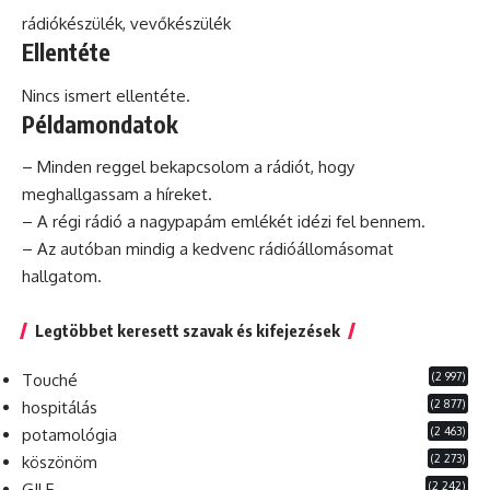
rádiókészülék, vevőkészülék
Ellentéte
Nincs ismert ellentéte.
Példamondatok
– Minden reggel bekapcsolom a rádiót, hogy
meghallgassam a híreket.
– A régi rádió a nagypapám emlékét idézi fel bennem.
– Az autóban mindig a kedvenc rádióállomásomat
hallgatom.
Legtöbbet keresett szavak és kifejezések
(2 997)
Touché
(2 877)
hospitálás
(2 463)
potamológia
(2 273)
köszönöm
(2 242)
GILF