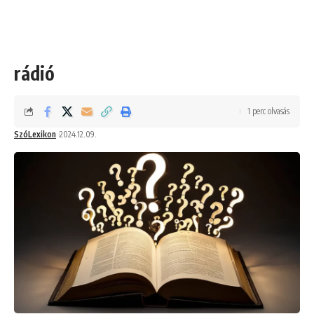
rádió
1 perc olvasás
SzóLexikon
2024.12.09.