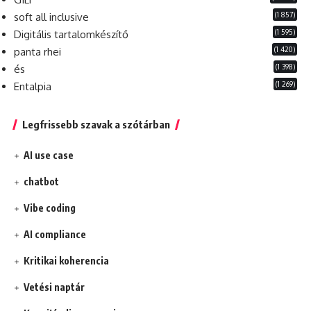
(1 857)
soft all inclusive
(1 595)
Digitális tartalomkészítő
(1 420)
panta rhei
(1 398)
és
(1 269)
Entalpia
Legfrissebb szavak a szótárban
AI use case
chatbot
Vibe coding
AI compliance
Kritikai koherencia
Vetési naptár