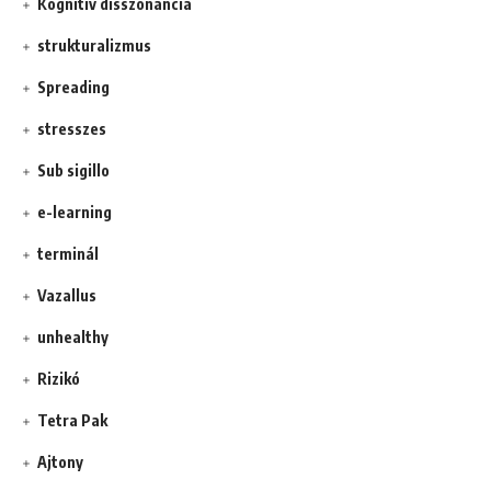
Kognitív disszonancia
strukturalizmus
Spreading
stresszes
Sub sigillo
e-learning
terminál
Vazallus
unhealthy
Rizikó
Tetra Pak
Ajtony