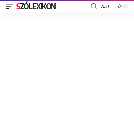
SZÓLEXIKON
Aa
Font
Resizer