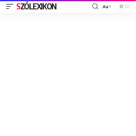
SZÓLEXIKON
Aa
Font
Resizer