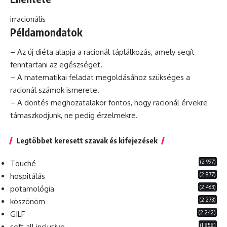
irracionális
Példamondatok
– Az új
diéta
alapja a racionál táplálkozás, amely segít
fenntartani az egészséget.
– A matematikai feladat megoldásához szükséges a
racionál számok ismerete.
– A döntés meghozatalakor fontos, hogy racionál érvekre
támaszkodjunk, ne pedig érzelmekre.
Legtöbbet keresett szavak és kifejezések
(2 997)
Touché
(2 877)
hospitálás
(2 463)
potamológia
(2 273)
köszönöm
(2 242)
GILF
(1 858)
soft all inclusive