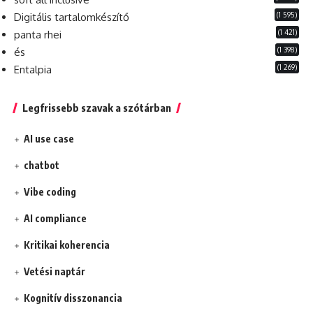
(1 595)
Digitális tartalomkészítő
(1 421)
panta rhei
(1 398)
és
(1 269)
Entalpia
Legfrissebb szavak a szótárban
AI use case
chatbot
Vibe coding
AI compliance
Kritikai koherencia
Vetési naptár
Kognitív disszonancia