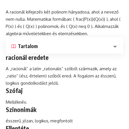
A racionál kifejezés két polinom hányadosa, ahol a nevező
nem
nulla
. Matematikai formában: ( frac{P(x)}{Q(x)} ), ahol (
P(x) )
és
( Q(x) ) polinomok, és ( Q(x) neq 0 ). Alkalmazzák
algebrai műveletekben és elemzésekben.
Tartalom
racionál eredete
A „racionál” a
latin
„rationalis” szóból származik, amely az
„ratio” (ész, értelem) szóból ered. A fogalom az ésszerű,
logikus gondolkodást jelöli.
Szófaj
Melléknév.
Szinonimák
ésszerű, józan, logikus, megfontolt
Ellentéte