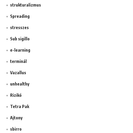
strukturalizmus
Spreading
stresszes
Sub sigillo
e-learning
terminál
Vazallus
unhealthy
Rizikó
Tetra Pak
Ajtony
sbirro