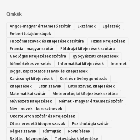
Címkék
Angol-magyar értelmező szótár
E-számok
Egészség
Emberi tulajdonságok
Filozófiai szavak és kifejezések szótára
Fizikai kifejezések
Francia - magyar szótár
Földrajzi kifejezések szótára
Geológiai kifejezések szótára
gyógyászati kifejezések
Időmértékes verselés
Informatikai kifejezések
Internet
Joggal kapcsolatos szavak és kifejezések
Karácsonyi kifejezések
Kert és növénygondozás
kifejezések
Latin szavak
Latin szavak, kifejezések
Matematikai szótár
Meteorológiai kifejezések szótára
Művészeti kifejezések
Német - magyar értelmező szótár
Név - nevek - keresztnevek
Okostelefon szótár és kifejezések
Olasz eredetű idegen szavak
Ps‮gólohciz‬ia s‮átóz‬r
Régies szavak
Rímfajták
Rövidítések
Szólás - közmondás
Tetoválások jelentése