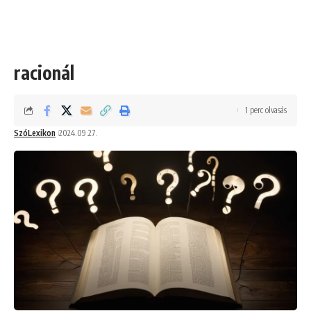
racionál
1 perc olvasás
SzóLexikon
2024.09.27.