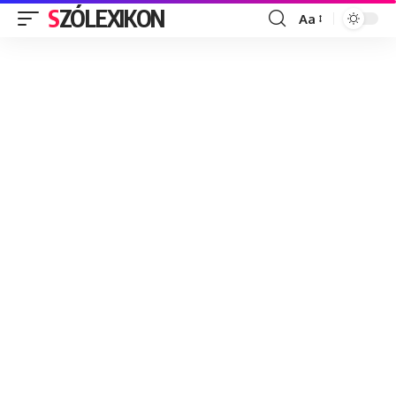
SZÓLEXIKON
Aa
Font
Resizer