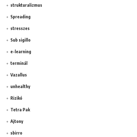
strukturalizmus
Spreading
stresszes
Sub sigillo
e-learning
terminál
Vazallus
unhealthy
Rizikó
Tetra Pak
Ajtony
sbirro