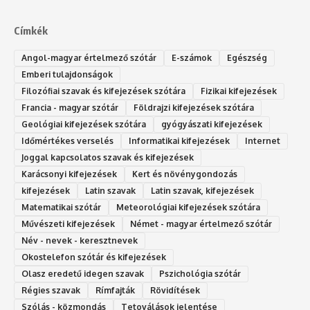
Címkék
Angol-magyar értelmező szótár
E-számok
Egészség
Emberi tulajdonságok
Filozófiai szavak és kifejezések szótára
Fizikai kifejezések
Francia - magyar szótár
Földrajzi kifejezések szótára
Geológiai kifejezések szótára
gyógyászati kifejezések
Időmértékes verselés
Informatikai kifejezések
Internet
Joggal kapcsolatos szavak és kifejezések
Karácsonyi kifejezések
Kert és növénygondozás
kifejezések
Latin szavak
Latin szavak, kifejezések
Matematikai szótár
Meteorológiai kifejezések szótára
Művészeti kifejezések
Német - magyar értelmező szótár
Név - nevek - keresztnevek
Okostelefon szótár és kifejezések
Olasz eredetű idegen szavak
Ps‮gólohciz‬ia s‮átóz‬r
Régies szavak
Rímfajták
Rövidítések
Szólás - közmondás
Tetoválások jelentése