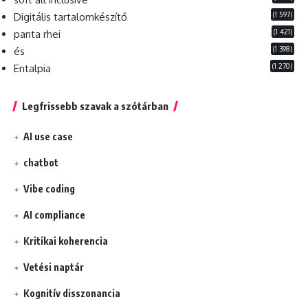
(1 597)
Digitális tartalomkészítő
(1 421)
panta rhei
(1 398)
és
(1 270)
Entalpia
Legfrissebb szavak a szótárban
AI use case
chatbot
Vibe coding
AI compliance
Kritikai koherencia
Vetési naptár
Kognitív disszonancia