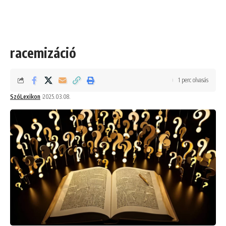
racemizáció
1 perc olvasás
SzóLexikon
2025.03.08.