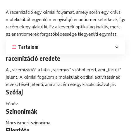
A racemizáció egy kémiai folyamat, amely során egy
királis
molekulából egyenlő mennyiségű
enantiomer
keletkezik, így
racém elegy alakul ki. Ez a keverék optikailag
inaktív
, mert
az enantiomerek forgatóképessége kiegyenlíti egymást.
Tartalom
racemizáció eredete
A „racemizáció” a
latin
„racemus” szóból ered, ami „fürtöt”
jelent. A kémiai fogalom a molekulák optikai aktivitásának
elvesztését jelenti, ami a racém elegy kialakulásával jár.
Szófaj
Főnév.
Szinonimák
Nincs ismert szinonima
Ellentéte