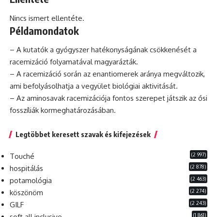
Nincs ismert ellentéte.
Példamondatok
– A kutatók a gyógyszer hatékonyságának csökkenését a
racemizáció folyamatával magyarázták.
– A racemizáció során az enantiomerek aránya megváltozik,
ami befolyásolhatja a vegyület biológiai aktivitását.
– Az aminosavak racemizációja fontos szerepet játszik az ősi
fosszíliák kormeghatározásában.
Legtöbbet keresett szavak és kifejezések
(2 997)
Touché
(2 878)
hospitálás
(2 463)
potamológia
(2 274)
köszönöm
(2 243)
GILF
(1 861)
soft all inclusive