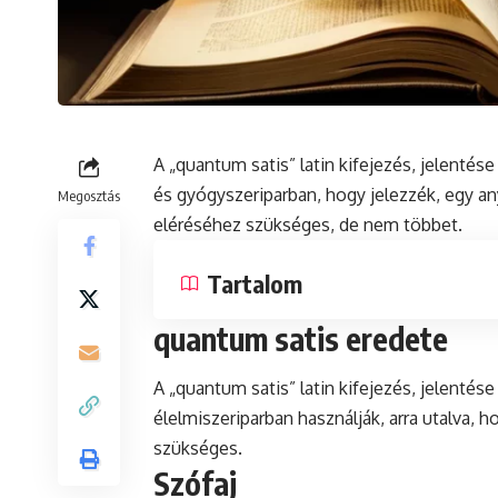
A „quantum satis”
latin
kifejezés, jelentése
és gyógyszeriparban, hogy jelezzék, egy any
Megosztás
eléréséhez szükséges, de nem többet.
Tartalom
quantum satis eredete
A „quantum satis” latin kifejezés, jelenté
élelmiszeriparban használják, arra utalva, 
szükséges.
Szófaj