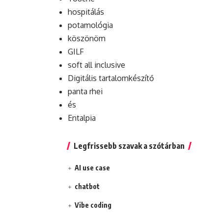
hospitálás
potamológia
köszönöm
GILF
soft all inclusive
Digitális tartalomkészítő
panta rhei
és
Entalpia
Legfrissebb szavak a szótárban
AI use case
chatbot
Vibe coding