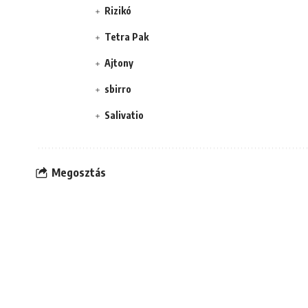
Rizikó
Tetra Pak
Ajtony
sbirro
Salivatio
Megosztás