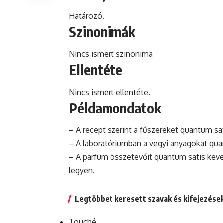
Határozó.
Szinonimák
Nincs ismert szinonima
Ellentéte
Nincs ismert ellentéte.
Példamondatok
– A recept szerint a fűszereket quantum sa
– A laboratóriumban a vegyi anyagokat quant
– A
parfüm
összetevőit quantum satis keveri
legyen.
Legtöbbet keresett szavak és kifejezése
Touché