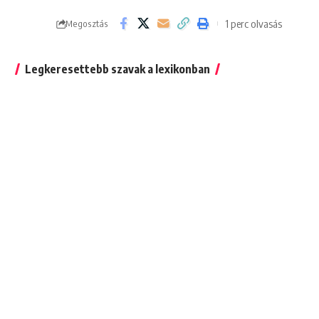
1 perc olvasás
Megosztás
Legkeresettebb szavak a lexikonban