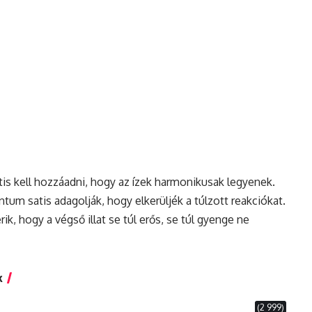
tis kell hozzáadni, hogy az ízek harmonikusak legyenek.
um satis adagolják, hogy elkerüljék a túlzott reakciókat.
k, hogy a végső illat se túl erős, se túl gyenge ne
k
(2 999)