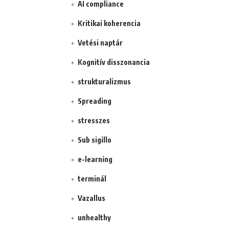
AI compliance
Kritikai koherencia
Vetési naptár
Kognitív disszonancia
strukturalizmus
Spreading
stresszes
Sub sigillo
e-learning
terminál
Vazallus
unhealthy