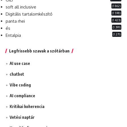
(1 862)
soft all inclusive
(1 598)
Digitális tartalomkészítő
(1 423)
panta rhei
(1 399)
és
(1 271)
Entalpia
Legfrissebb szavak a szótárban
AI use case
chatbot
Vibe coding
AI compliance
Kritikai koherencia
Vetési naptár