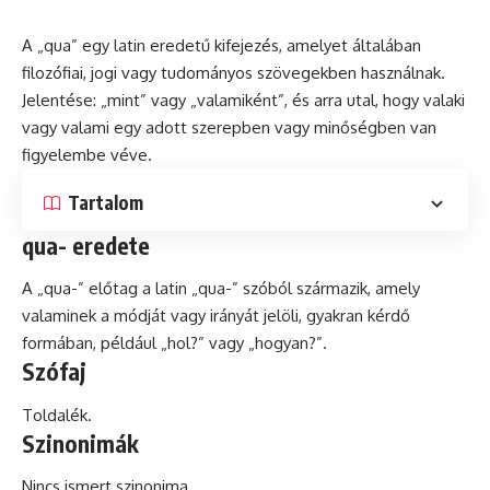
A „qua” egy
latin
eredetű kifejezés, amelyet általában
filozófiai, jogi vagy tudományos szövegekben használnak.
Jelentése: „mint” vagy „valamiként”, és arra utal, hogy valaki
vagy valami egy adott szerepben vagy minőségben van
figyelembe véve.
Tartalom
qua- eredete
A „qua-” előtag a latin „qua-” szóból származik, amely
valaminek a módját vagy irányát jelöli, gyakran kérdő
formában, például „hol?” vagy „hogyan?”.
Szófaj
Toldalék.
Szinonimák
Nincs ismert szinonima.