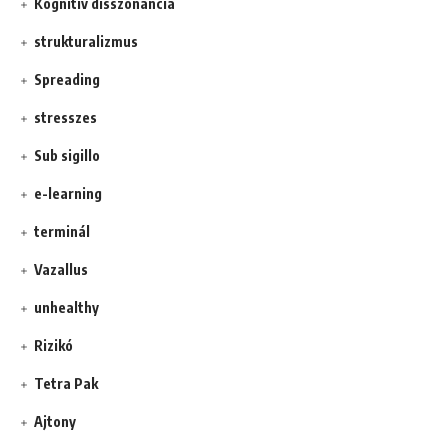
Kognitív disszonancia
strukturalizmus
Spreading
stresszes
Sub sigillo
e-learning
terminál
Vazallus
unhealthy
Rizikó
Tetra Pak
Ajtony