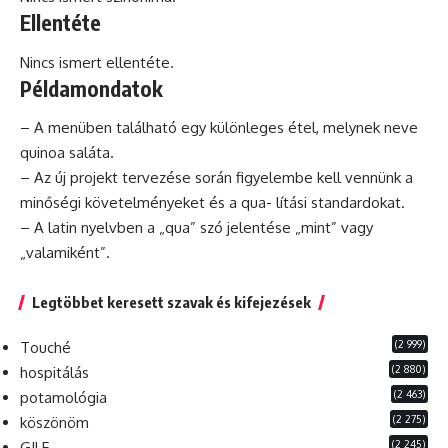
Ellentéte
Nincs ismert ellentéte.
Példamondatok
– A menüben található egy különleges étel, melynek neve
quinoa saláta.
– Az új
projekt
tervezése során figyelembe kell vennünk a
minőségi követelményeket és a qua- lítási standardokat.
– A latin nyelvben a „qua” szó jelentése „mint” vagy
„valamiként”.
Legtöbbet keresett szavak és kifejezések
(2 999)
Touché
(2 880)
hospitálás
(2 463)
potamológia
(2 275)
köszönöm
(2 245)
GILF