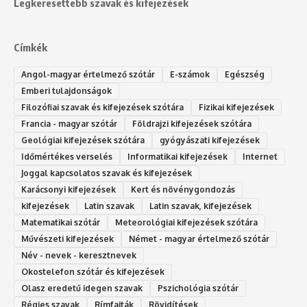
Legkeresettebb szavak és kifejezések
Címkék
Angol-magyar értelmező szótár
E-számok
Egészség
Emberi tulajdonságok
Filozófiai szavak és kifejezések szótára
Fizikai kifejezések
Francia - magyar szótár
Földrajzi kifejezések szótára
Geológiai kifejezések szótára
gyógyászati kifejezések
Időmértékes verselés
Informatikai kifejezések
Internet
Joggal kapcsolatos szavak és kifejezések
Karácsonyi kifejezések
Kert és növénygondozás
kifejezések
Latin szavak
Latin szavak, kifejezések
Matematikai szótár
Meteorológiai kifejezések szótára
Művészeti kifejezések
Német - magyar értelmező szótár
Név - nevek - keresztnevek
Okostelefon szótár és kifejezések
Olasz eredetű idegen szavak
Ps‮gólohciz‬ia s‮átóz‬r
Régies szavak
Rímfajták
Rövidítések