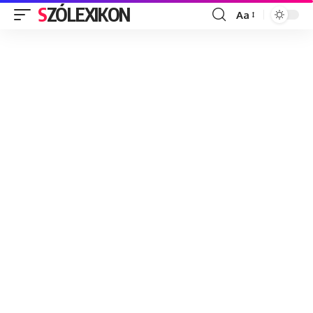
SZÓLEXIKON
Aa
Font
Resizer