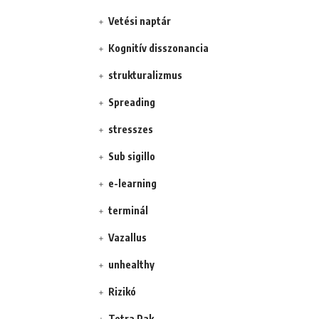
Vetési naptár
Kognitív disszonancia
strukturalizmus
Spreading
stresszes
Sub sigillo
e-learning
terminál
Vazallus
unhealthy
Rizikó
Tetra Pak