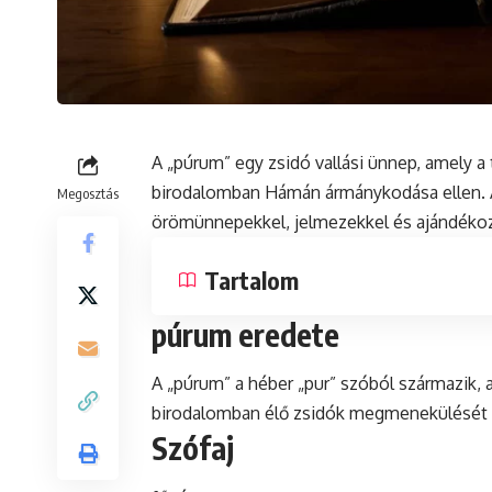
A „púrum” egy
zsidó
vallási ünnep, amely 
birodalomban Hámán ármánykodása ellen. A
Megosztás
örömünnepekkel, jelmezekkel és ajándékozá
Tartalom
púrum eredete
A „púrum” a héber „pur” szóból származik, 
birodalomban élő zsidók megmenekülését ü
Szófaj