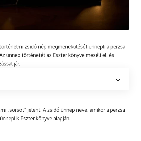
a történelmi zsidó nép megmenekülését ünnepli a
perzsa
z ünnep történetét az Eszter könyve meséli el,
és
ssal jár.
ami „sorsot” jelent. A zsidó ünnep neve, amikor a perzsa
nneplik Eszter könyve alapján.