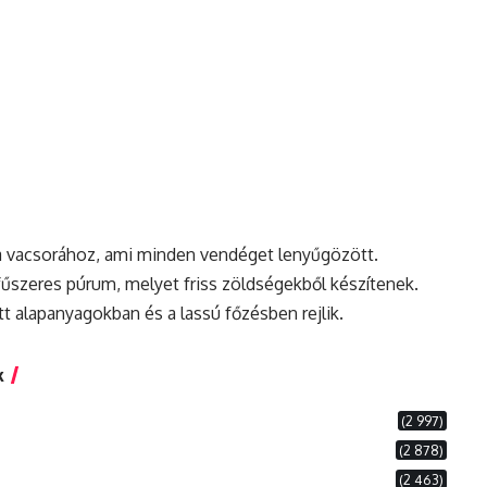
 a vacsorához, ami minden vendéget lenyűgözött.
űszeres púrum, melyet friss zöldségekből készítenek.
 alapanyagokban és a lassú főzésben rejlik.
k
(2 997)
(2 878)
(2 463)