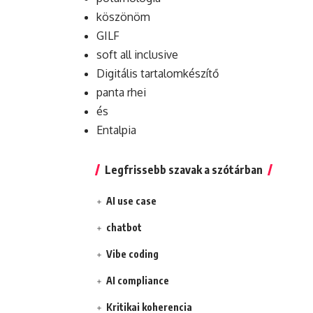
köszönöm
GILF
soft all inclusive
Digitális tartalomkészítő
panta rhei
és
Entalpia
Legfrissebb szavak a szótárban
AI use case
chatbot
Vibe coding
AI compliance
Kritikai koherencia