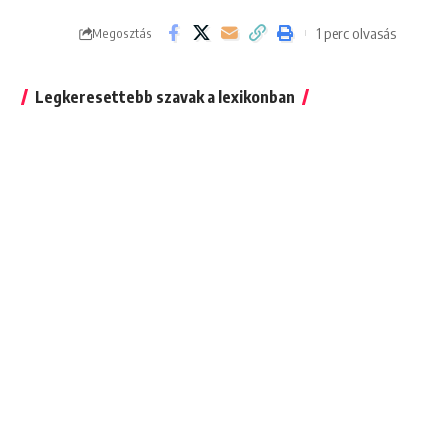
1 perc olvasás
Megosztás
Legkeresettebb szavak a lexikonban