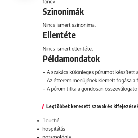
főnév
Szinonimák
Nincs ismert szinonima.
Ellentéte
Nincs ismert ellentéte.
Példamondatok
– A szakács különleges púrumot készített
– Az étterem menüjének kiemelt fogása a f
– A púrum titka a gondosan összeválogatott
Legtöbbet keresett szavak és kifejezése
Touché
hospitálás
potamológia