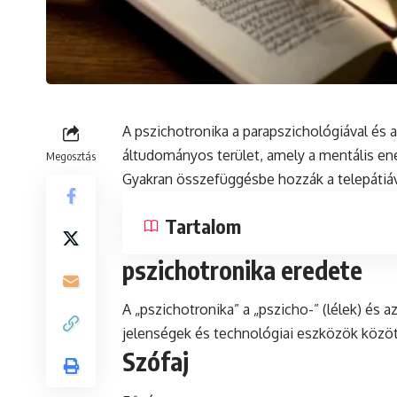
A pszichotronika a parapszichológiával és 
áltudományos terület, amely a
mentális
ene
Megosztás
Gyakran összefüggésbe hozzák a telepátiáva
Tartalom
pszichotronika eredete
A „pszichotronika” a „pszicho-” (lélek) és a
jelenségek és technológiai eszközök között
Szófaj