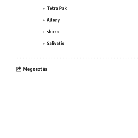
Tetra Pak
Ajtony
sbirro
Salivatio
Megosztás