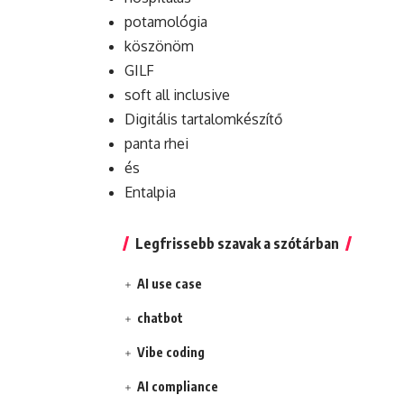
potamológia
köszönöm
GILF
soft all inclusive
Digitális tartalomkészítő
panta rhei
és
Entalpia
Legfrissebb szavak a szótárban
AI use case
chatbot
Vibe coding
AI compliance