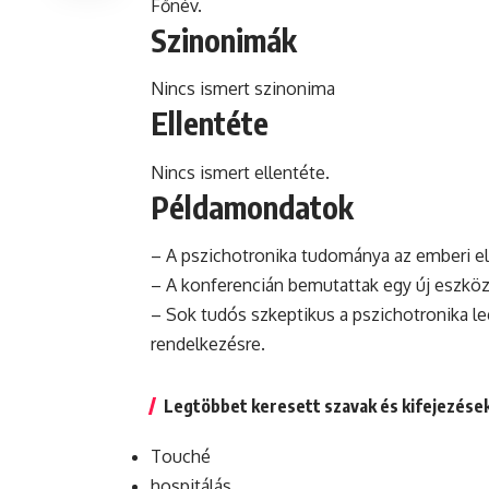
Főnév.
Szinonimák
Nincs ismert szinonima
Ellentéte
Nincs ismert ellentéte.
Példamondatok
– A pszichotronika tudománya az emberi el
– A konferencián bemutattak egy új eszközt,
– Sok tudós szkeptikus a pszichotronika leg
rendelkezésre.
Legtöbbet keresett szavak és kifejezése
Touché
hospitálás