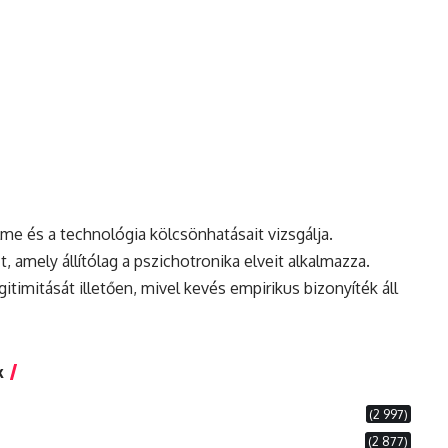
me és a technológia kölcsönhatásait vizsgálja.
 amely állítólag a pszichotronika elveit alkalmazza.
itimitását illetően, mivel kevés empirikus bizonyíték áll
k
(2 997)
(2 877)