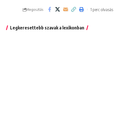
1 perc olvasás
Megosztás
Legkeresettebb szavak a lexikonban