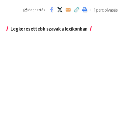
1 perc olvasás
Megosztás
Legkeresettebb szavak a lexikonban