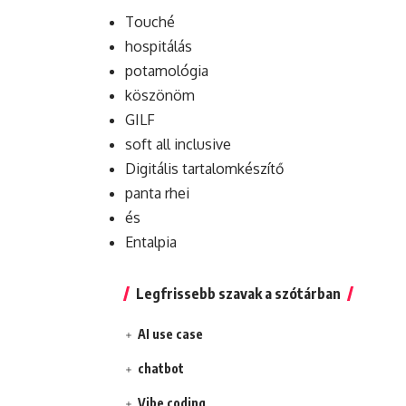
Touché
hospitálás
potamológia
köszönöm
GILF
soft all inclusive
Digitális tartalomkészítő
panta rhei
és
Entalpia
Legfrissebb szavak a szótárban
AI use case
chatbot
Vibe coding