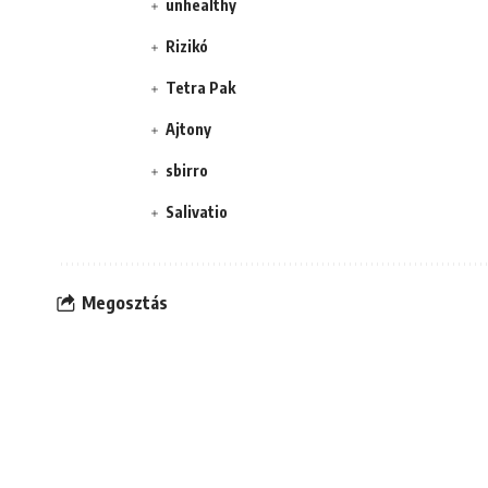
unhealthy
Rizikó
Tetra Pak
Ajtony
sbirro
Salivatio
Megosztás