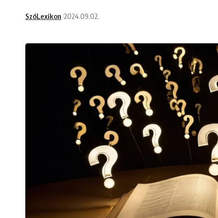
SzóLexikon
2024.09.02.