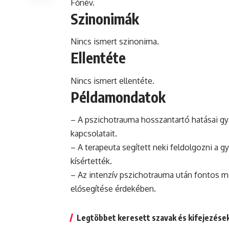
Főnév.
Szinonimák
Nincs ismert szinonima.
Ellentéte
Nincs ismert ellentéte.
Példamondatok
– A pszichotrauma hosszantartó hatásai gy
kapcsolatait.
– A terapeuta segített neki feldolgozni a
kísértették.
– Az intenzív pszichotrauma után fontos m
elősegítése érdekében.
Legtöbbet keresett szavak és kifejezése