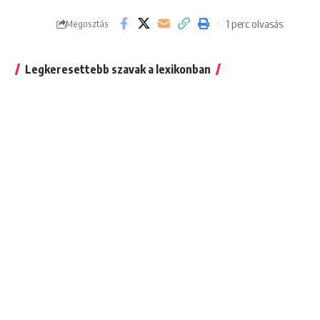
1 perc olvasás
Megosztás
Legkeresettebb szavak a lexikonban