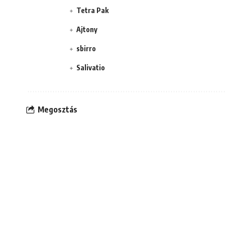
Tetra Pak
Ajtony
sbirro
Salivatio
Megosztás