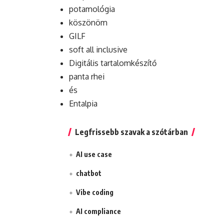
potamológia
köszönöm
GILF
soft all inclusive
Digitális tartalomkészítő
panta rhei
és
Entalpia
Legfrissebb szavak a szótárban
AI use case
chatbot
Vibe coding
AI compliance