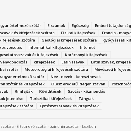
gyar értelmező szótár
E-számok
Egészség
Emberi tulajdonsá
 szavak és kifejezések szótára
Fizikai kifejezések
Francia - magya
 kifejezések szótára
Geológiai kifejezések szótára
gyógyászati ki
es verselés
Informatikai kifejezések
Internet
pcsolatos szavak és kifejezések
Karácsonyi kifejezések
növénygondozás
kifejezések
Latin szavak
Latin szavak, kifejez
ai szótár
Meteorológiai kifejezések szótára
Művészeti kifejezé
agyar értelmező szótár
Név - nevek - keresztnevek
on szótár és kifejezések
Olasz eredetű idegen szavak
avak
Rímfajták
Rövidítések
Szólás - közmondás
ok jelentése
Turisztikai kifejezések
Tárgyak
kifejezések szótára
Építészeti szavak és kifejezések
 szótára - Értelmező szótár - Szinonimaszótár - Lexikon