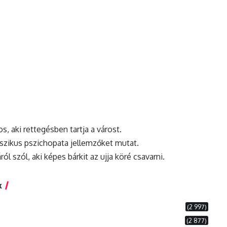
s, aki rettegésben tartja a várost.
sszikus pszichopata jellemzőket mutat.
l szól, aki képes bárkit az ujja köré csavarni.
k
(2 997)
(2 877)