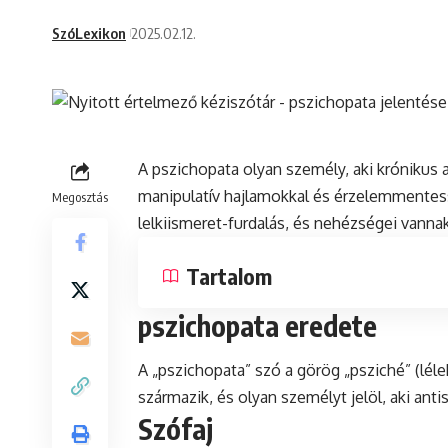
SzóLexikon
2025.02.12.
A pszichopata olyan személy, aki
krónikus
manipulatív hajlamokkal
és
érzelemmentessé
Megosztás
lelkiismeret-furdalás, és nehézségei vanna
Tartalom
pszichopata eredete
A „pszichopata” szó a görög „psziché” (lél
származik, és olyan személyt jelöl, aki anti
Szófaj