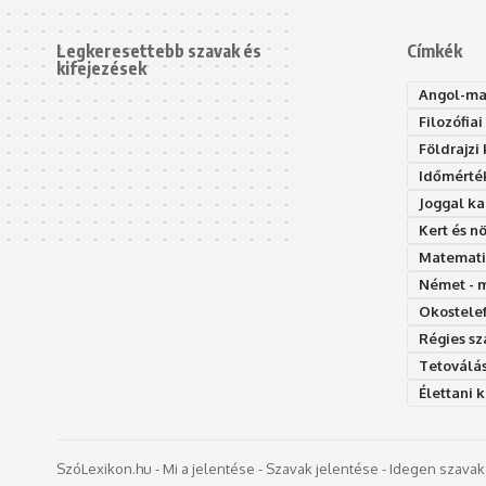
Legkeresettebb szavak és
Címkék
kifejezések
Angol-ma
Filozófiai
Földrajzi
Időmérték
Joggal ka
Kert és 
Matematik
Német - m
Okostelef
Régies sz
Tetoválás
Élettani 
SzóLexikon.hu - Mi a jelentése - Szavak jelentése - Idegen szavak