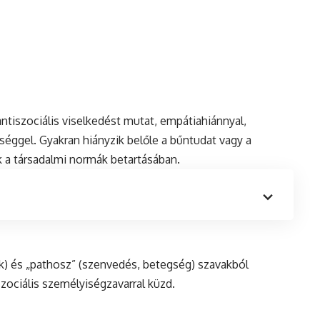
antiszociális
viselkedést mutat, empátiahiánnyal,
ggel. Gyakran hiányzik belőle a bűntudat vagy a
k a társadalmi normák betartásában.
ek) és „pathosz” (szenvedés, betegség) szavakból
szociális személyiségzavarral küzd.