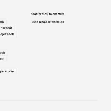
Adatkezelési tájékoztató
gok
Felhasználási feltételek
r szótár
fejezések
ések
sek
Ps‮gólohciz‬ia s‮átóz‬r