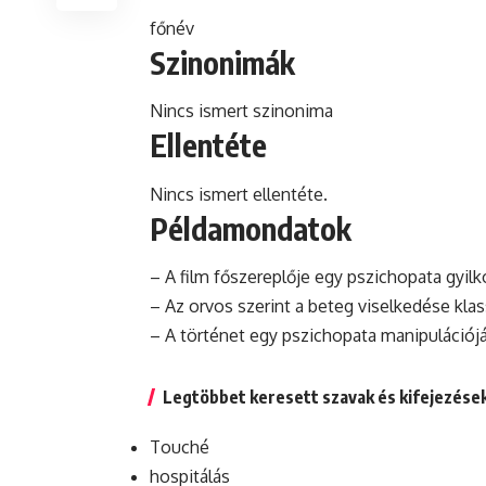
főnév
Szinonimák
Nincs ismert szinonima
Ellentéte
Nincs ismert ellentéte.
Példamondatok
– A film főszereplője egy pszichopata gyilko
– Az orvos szerint a beteg viselkedése kla
– A történet egy pszichopata manipulációjáró
Legtöbbet keresett szavak és kifejezése
Touché
hospitálás