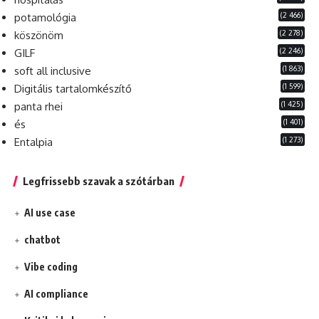
(2 466)
potamológia
(2 278)
köszönöm
(2 246)
GILF
(1 863)
soft all inclusive
(1 599)
Digitális tartalomkészítő
(1 425)
panta rhei
(1 401)
és
(1 273)
Entalpia
Legfrissebb szavak a szótárban
AI use case
chatbot
Vibe coding
AI compliance