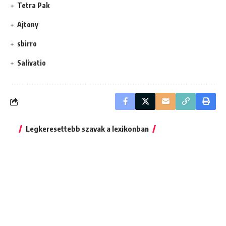
Tetra Pak
Ajtony
sbirro
Salivatio
Legkeresettebb szavak a lexikonban