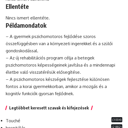
Ellentéte
Nincs ismert ellentéte.
Példamondatok
– A gyermek pszichomotoros fejlődése szoros
összefüggésben van a környezeti ingerekkel és a szülői
gondoskodással.
– Az új rehabilitációs
program
célja a betegek
pszichomotoros képességeinek javítása és a mindennapi
életbe való visszatérésük elősegítése.
– A pszichomotoros készségek fejlesztése különösen
fontos a korai gyermekkorban, amikor a mozgás és a
kognitív
funkciók gyorsan fejlődnek.
Legtöbbet keresett szavak és kifejezések
(3 004)
Touché
(2 882)
hospitálás