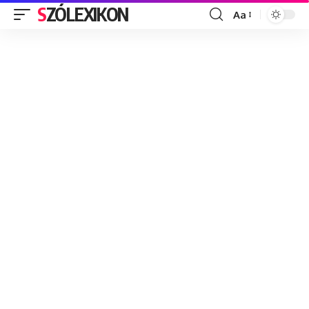
SZÓLEXIKON
Aa
Font
Resizer