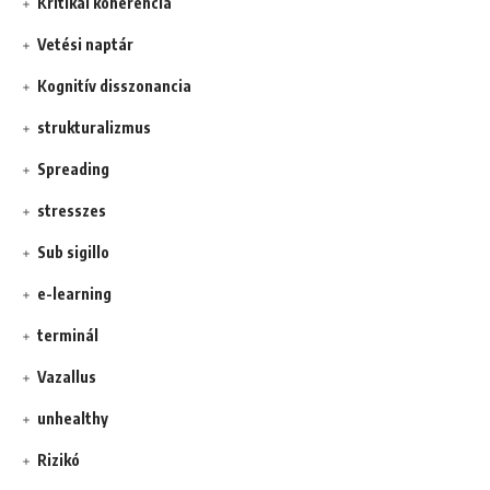
Kritikai koherencia
Vetési naptár
Kognitív disszonancia
strukturalizmus
Spreading
stresszes
Sub sigillo
e-learning
terminál
Vazallus
unhealthy
Rizikó