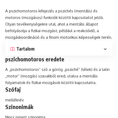
A pszichomotoros kifejezés a pszichés (
mentális
) és
motoros (mozgásos) funkciók közötti kapcsolatot jelöli.
Olyan tevékenységekre utal, ahol a mentális állapot
befolyásolja a
fizikai
mozgást, például a reakcióidő, a
mozgáskoordináció és a finom motorikus képességek terén.
Tartalom
pszichomotoros eredete
A „pszichomotoros” szó a görög „psziché” (lélek) és a
latin
„motor” (mozgás) szavakból ered, utalva a mentális
folyamatok és fizikai mozgások közötti kapcsolatra.
Szófaj
melléknév
Szinonimák
Nincs ismert szinonima