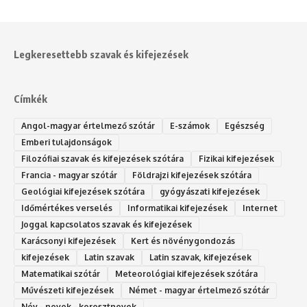
Legkeresettebb szavak és kifejezések
Címkék
Angol-magyar értelmező szótár
E-számok
Egészség
Emberi tulajdonságok
Filozófiai szavak és kifejezések szótára
Fizikai kifejezések
Francia - magyar szótár
Földrajzi kifejezések szótára
Geológiai kifejezések szótára
gyógyászati kifejezések
Időmértékes verselés
Informatikai kifejezések
Internet
Joggal kapcsolatos szavak és kifejezések
Karácsonyi kifejezések
Kert és növénygondozás
kifejezések
Latin szavak
Latin szavak, kifejezések
Matematikai szótár
Meteorológiai kifejezések szótára
Művészeti kifejezések
Német - magyar értelmező szótár
Név - nevek - keresztnevek