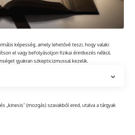
rmális
képesség, amely lehetővé teszi, hogy valaki
tson el vagy befolyásoljon fizikai érintkezés nélkül.
séget gyakran szkepticizmussal kezelik.
és
„kinesis” (mozgás) szavakból ered, utalva a tárgyak