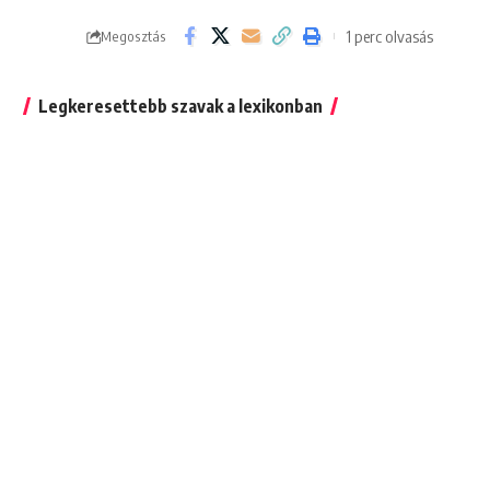
1 perc olvasás
Megosztás
Legkeresettebb szavak a lexikonban