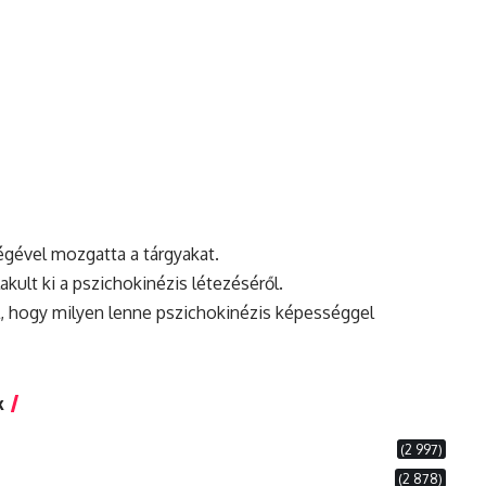
ségével mozgatta a tárgyakat.
kult ki a pszichokinézis létezéséről.
, hogy milyen lenne pszichokinézis képességgel
k
(2 997)
(2 878)