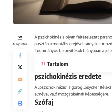
A pszichokinézis olyan feltételezett
parano
pusztán a
mentális
erejével tárgyakat mozdí
Megosztás
Tudományos bizonyítékok hiányában a jelen
Tartalom
pszichokinézis eredete
A „pszichokinézis” a görög „psyche” (lélek)
elmével való mozgatásának képességére.
Szófaj