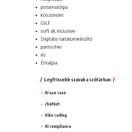
potamológia
köszönöm
GILF
soft all inclusive
Digitális tartalomkészítő
panta rhei
és
Entalpia
Legfrissebb szavak a szótárban
AI use case
chatbot
Vibe coding
AI compliance