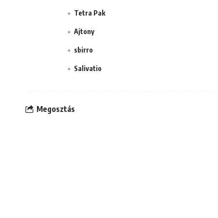
Tetra Pak
Ajtony
sbirro
Salivatio
Megosztás