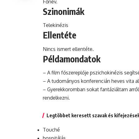
Főnév.
Szinonimák
Telekinézis
Ellentéte
Nincs ismert ellentéte.
Példamondatok
– A film főszereplője pszichokinézis segít
– A tudományos konferencián heves vita ala
– Gyerekkoromban sokat fantáziáltam arról
rendelkezni.
Legtöbbet keresett szavak és kifejezése
Touché
hospitálás