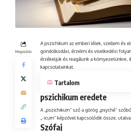
A pszichikum az emberi lélek, szellem és e
gondolkodási, érzelmi és viselkedési folya
Megosztás
érzékeljük és reagálunk a környezetünkre, i
kapcsolatainkat.
Tartalom
pszichikum eredete
A „pszichikum”
szó
a görög „psyché” szóból
„-icum” képzővel kapcsolódik össze, utalva 
Szófaj