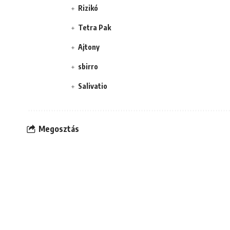
Rizikó
Tetra Pak
Ajtony
sbirro
Salivatio
Megosztás