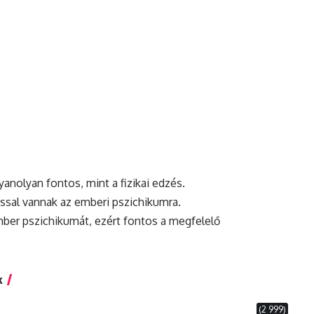
yanolyan fontos, mint a
fizikai
edzés.
ssal vannak az emberi pszichikumra.
mber pszichikumát, ezért fontos a megfelelő
k
(2 999)