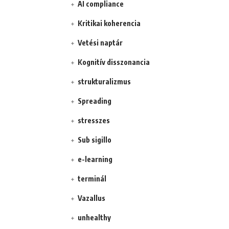
AI compliance
Kritikai koherencia
Vetési naptár
Kognitív disszonancia
strukturalizmus
Spreading
stresszes
Sub sigillo
e-learning
terminál
Vazallus
unhealthy