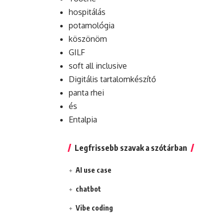
hospitálás
potamológia
köszönöm
GILF
soft all inclusive
Digitális tartalomkészítő
panta rhei
és
Entalpia
Legfrissebb szavak a szótárban
AI use case
chatbot
Vibe coding