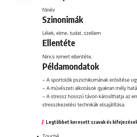
főnév
Szinonimák
Lélek, elme, tudat, szellem
Ellentéte
Nincs ismert ellentéte.
Példamondatok
– A sportolók pszichikumának erősítése ug
– A művészeti alkotások gyakran mély hatá
– A stressz hosszú távon károsíthatja az e
stresszkezelési technikák elsajátítása.
Legtöbbet keresett szavak és kifejezése
Touché