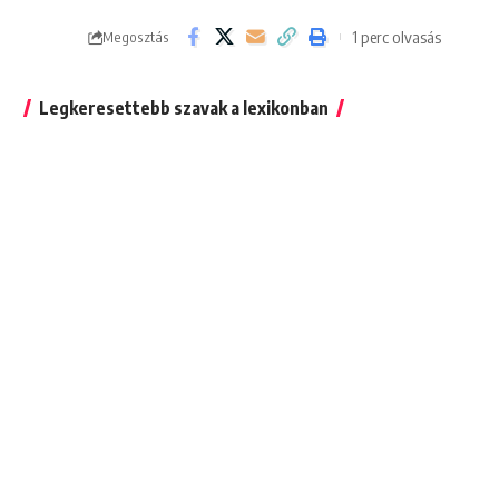
1 perc olvasás
Megosztás
Legkeresettebb szavak a lexikonban