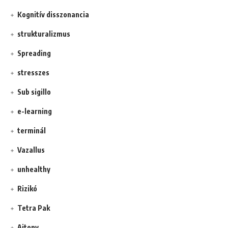
Kognitív disszonancia
strukturalizmus
Spreading
stresszes
Sub sigillo
e-learning
terminál
Vazallus
unhealthy
Rizikó
Tetra Pak
Ajtony