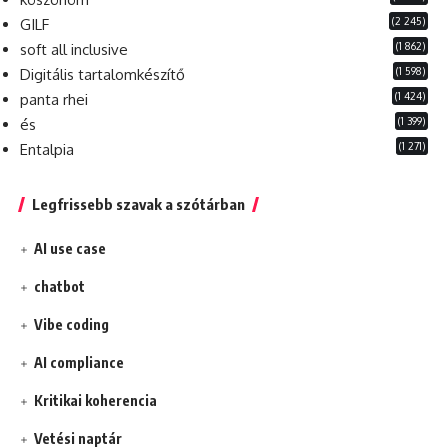
(2 245)
GILF
(1 862)
soft all inclusive
(1 598)
Digitális tartalomkészítő
(1 424)
panta rhei
(1 399)
és
(1 271)
Entalpia
Legfrissebb szavak a szótárban
AI use case
chatbot
Vibe coding
AI compliance
Kritikai koherencia
Vetési naptár