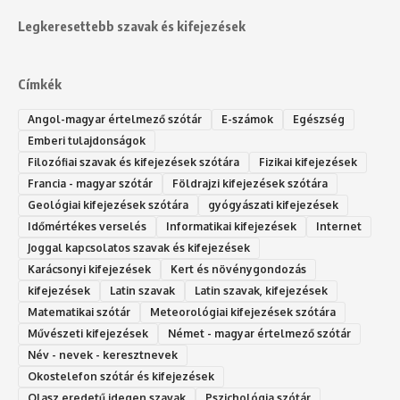
Legkeresettebb szavak és kifejezések
Címkék
Angol-magyar értelmező szótár
E-számok
Egészség
Emberi tulajdonságok
Filozófiai szavak és kifejezések szótára
Fizikai kifejezések
Francia - magyar szótár
Földrajzi kifejezések szótára
Geológiai kifejezések szótára
gyógyászati kifejezések
Időmértékes verselés
Informatikai kifejezések
Internet
Joggal kapcsolatos szavak és kifejezések
Karácsonyi kifejezések
Kert és növénygondozás
kifejezések
Latin szavak
Latin szavak, kifejezések
Matematikai szótár
Meteorológiai kifejezések szótára
Művészeti kifejezések
Német - magyar értelmező szótár
Név - nevek - keresztnevek
Okostelefon szótár és kifejezések
Olasz eredetű idegen szavak
Ps‮gólohciz‬ia s‮átóz‬r