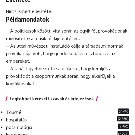
Nincs ismert ellentéte.
Példamondatok
– A politikusok közötti vita során az egyik fél provokációnak
minősítette a másik fél kijelentéseit.
– Az utcai művészeti
installáció
célja a társadalmi normák
provokációja volt, hogy gondolkodásra ösztönözze az
embereket.
– A tanár figyelmeztette a diákokat, hogy kerüljék a
provokációt a csoportmunkák során, hogy elkerüljék a
konfliktusokat.
Legtöbbet keresett szavak és kifejezések
(2 999)
Touché
(2 880)
hospitálás
(2 466)
potamológia
(2 275)
köszönöm