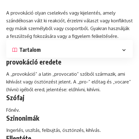
A provokáció olyan cselekvés vagy kijelentés, amely
szándékosan vált ki reakciót, érzelmi választ vagy konfliktust
egy másik személyből vagy csoportból. Gyakran használják
a
feszültség
fokozására vagy a figyelem felkeltésére.
Tartalom
provokáció eredete
A „provokáció” a
latin
„provocatio” szóból származik, ami
kihívást vagy ösztönzést jelent. A „pro-” előtag
és
„vocare”
(hívni) igéből ered, jelentése: előhívni, kihívni.
Szófaj
Főnév.
Szinonimák
Ingerlés, uszítás, felbujtás, ösztönzés, kihívás.
Ellentéte