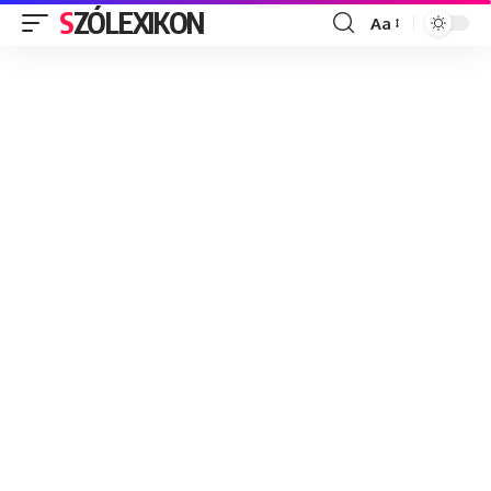
SZÓLEXIKON
Aa
Font
Resizer