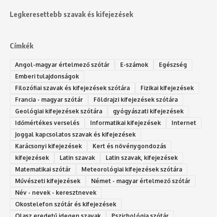
Legkeresettebb szavak és kifejezések
Címkék
Angol-magyar értelmező szótár
E-számok
Egészség
Emberi tulajdonságok
Filozófiai szavak és kifejezések szótára
Fizikai kifejezések
Francia - magyar szótár
Földrajzi kifejezések szótára
Geológiai kifejezések szótára
gyógyászati kifejezések
Időmértékes verselés
Informatikai kifejezések
Internet
Joggal kapcsolatos szavak és kifejezések
Karácsonyi kifejezések
Kert és növénygondozás
kifejezések
Latin szavak
Latin szavak, kifejezések
Matematikai szótár
Meteorológiai kifejezések szótára
Művészeti kifejezések
Német - magyar értelmező szótár
Név - nevek - keresztnevek
Okostelefon szótár és kifejezések
Olasz eredetű idegen szavak
Ps‮gólohciz‬ia s‮átóz‬r