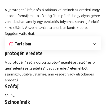
A „protogén” kifejezés általában valaminek az eredeti vagy
kezdeti formájára utal. Biológiában például egy olyan génre
vonatkozhat, amely egy evolúciós folyamat során új funkciót
kezd ellátni. A
szó
használata azonban kontextustól
függően változhat.
Tartalom
protogén eredete
A „protogén” szó a görög „proto-” jelentése „első” és „-
gén
” jelentése „születés” vagy „eredet” elemekből
származik, utalva valamire, ami kezdeti vagy elsődleges
eredetű.
Szófaj
Főnév.
Szinonimák