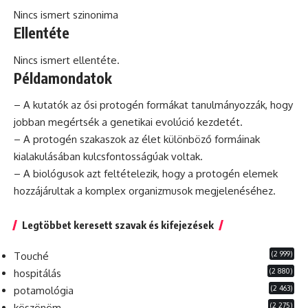
Nincs ismert szinonima
Ellentéte
Nincs ismert ellentéte.
Példamondatok
– A kutatók az ősi protogén formákat tanulmányozzák, hogy
jobban megértsék a genetikai
evolúció
kezdetét.
– A protogén szakaszok az élet különböző formáinak
kialakulásában kulcsfontosságúak voltak.
– A biológusok azt feltételezik, hogy a protogén elemek
hozzájárultak a komplex organizmusok megjelenéséhez.
Legtöbbet keresett szavak és kifejezések
(2 999)
Touché
(2 880)
hospitálás
(2 463)
potamológia
(2 275)
köszönöm