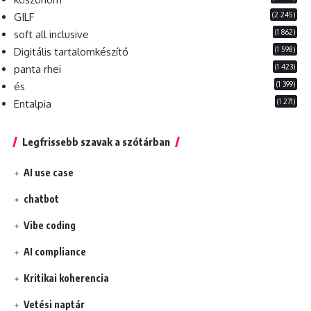
(2 245)
GILF
(1 862)
soft all inclusive
(1 598)
Digitális tartalomkészítő
(1 423)
panta rhei
(1 399)
és
(1 271)
Entalpia
Legfrissebb szavak a szótárban
AI use case
chatbot
Vibe coding
AI compliance
Kritikai koherencia
Vetési naptár