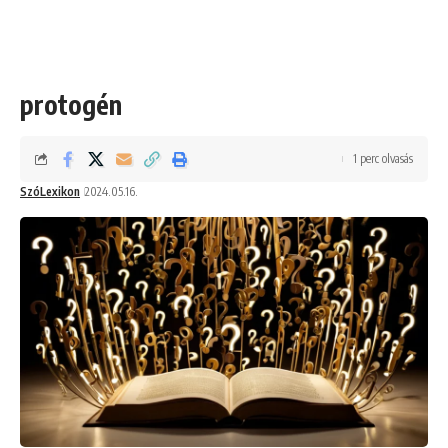
protogén
1 perc olvasás
SzóLexikon
2024.05.16.