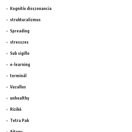
Kognitív disszonancia
strukturalizmus
Spreading
stresszes
Sub sigillo
e-learning
terminál
Vazallus
unhealthy
Rizikó
Tetra Pak
Ajtony