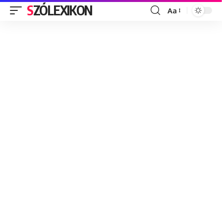
SZÓLEXIKON
Aa
Font
Resizer