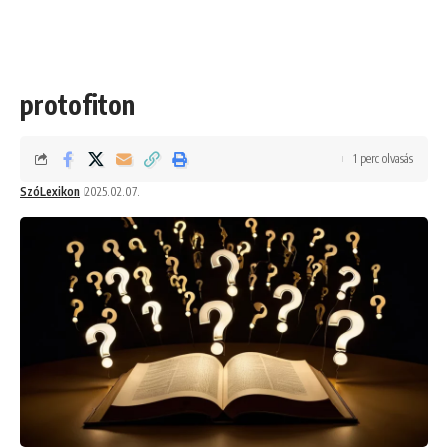
protofiton
1 perc olvasás
SzóLexikon
2025.02.07.