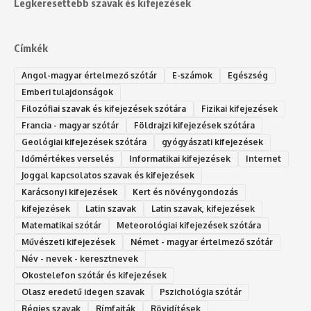
Legkeresettebb szavak és kifejezések
Címkék
Angol-magyar értelmező szótár
E-számok
Egészség
Emberi tulajdonságok
Filozófiai szavak és kifejezések szótára
Fizikai kifejezések
Francia - magyar szótár
Földrajzi kifejezések szótára
Geológiai kifejezések szótára
gyógyászati kifejezések
Időmértékes verselés
Informatikai kifejezések
Internet
Joggal kapcsolatos szavak és kifejezések
Karácsonyi kifejezések
Kert és növénygondozás
kifejezések
Latin szavak
Latin szavak, kifejezések
Matematikai szótár
Meteorológiai kifejezések szótára
Művészeti kifejezések
Német - magyar értelmező szótár
Név - nevek - keresztnevek
Okostelefon szótár és kifejezések
Olasz eredetű idegen szavak
Ps‮gólohciz‬ia s‮átóz‬r
Régies szavak
Rímfajták
Rövidítések