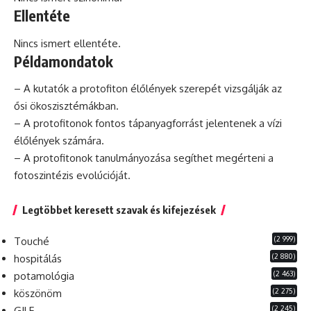
Ellentéte
Nincs ismert ellentéte.
Példamondatok
– A kutatók a protofiton élőlények szerepét vizsgálják az
ősi ökoszisztémákban.
– A protofitonok fontos tápanyagforrást jelentenek a vízi
élőlények számára.
– A protofitonok tanulmányozása segíthet megérteni a
fotoszintézis evolúcióját.
Legtöbbet keresett szavak és kifejezések
(2 999)
Touché
(2 880)
hospitálás
(2 463)
potamológia
(2 275)
köszönöm
(2 245)
GILF