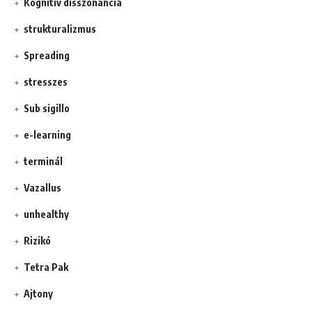
Kognitív disszonancia
strukturalizmus
Spreading
stresszes
Sub sigillo
e-learning
terminál
Vazallus
unhealthy
Rizikó
Tetra Pak
Ajtony