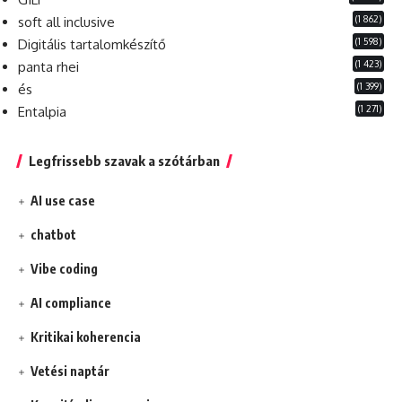
(1 862)
soft all inclusive
(1 598)
Digitális tartalomkészítő
(1 423)
panta rhei
(1 399)
és
(1 271)
Entalpia
Legfrissebb szavak a szótárban
AI use case
chatbot
Vibe coding
AI compliance
Kritikai koherencia
Vetési naptár