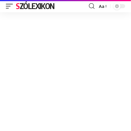
SZÓLEXIKON
Aa
Font
Resizer