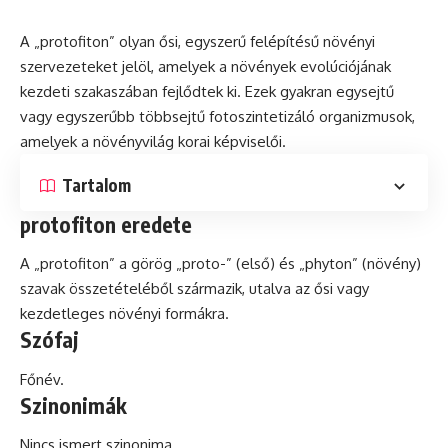
A „protofiton” olyan ősi, egyszerű felépítésű növényi
szervezeteket jelöl, amelyek a növények evolúciójának
kezdeti szakaszában fejlődtek ki. Ezek gyakran egysejtű
vagy egyszerűbb többsejtű fotoszintetizáló organizmusok,
amelyek a növényvilág korai képviselői.
Tartalom
protofiton eredete
A „protofiton” a görög „proto-” (első)
és
„phyton” (növény)
szavak összetételéből származik, utalva az ősi vagy
kezdetleges növényi formákra.
Szófaj
Főnév.
Szinonimák
Nincs ismert szinonima.