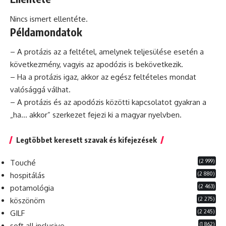
Nincs ismert ellentéte.
Példamondatok
– A protázis az a feltétel, amelynek teljesülése esetén a
következmény, vagyis az apodózis is bekövetkezik.
–
Ha
a protázis igaz, akkor az egész feltételes mondat
valósággá válhat.
– A protázis
és
az apodózis közötti kapcsolatot gyakran a
„ha… akkor” szerkezet fejezi ki a magyar nyelvben.
Legtöbbet keresett szavak és kifejezések
(2 999)
Touché
(2 880)
hospitálás
(2 463)
potamológia
(2 275)
köszönöm
(2 245)
GILF
(1 862)
soft all inclusive