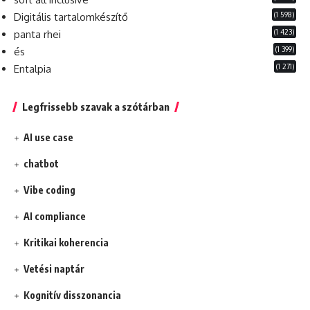
(1 598)
Digitális tartalomkészítő
(1 423)
panta rhei
(1 399)
és
(1 271)
Entalpia
Legfrissebb szavak a szótárban
AI use case
chatbot
Vibe coding
AI compliance
Kritikai koherencia
Vetési naptár
Kognitív disszonancia