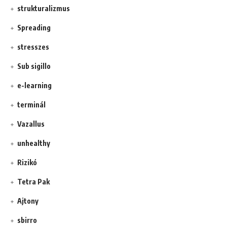
strukturalizmus
Spreading
stresszes
Sub sigillo
e-learning
terminál
Vazallus
unhealthy
Rizikó
Tetra Pak
Ajtony
sbirro