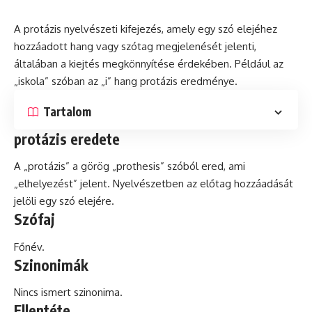
A protázis nyelvészeti kifejezés, amely egy szó elejéhez
hozzáadott hang vagy szótag megjelenését jelenti,
általában a kiejtés megkönnyítése érdekében. Például az
„iskola” szóban az „i” hang protázis eredménye.
Tartalom
protázis eredete
A „protázis” a görög „prothesis” szóból ered, ami
„elhelyezést” jelent. Nyelvészetben az előtag hozzáadását
jelöli egy szó elejére.
Szófaj
Főnév.
Szinonimák
Nincs ismert szinonima.
Ellentéte