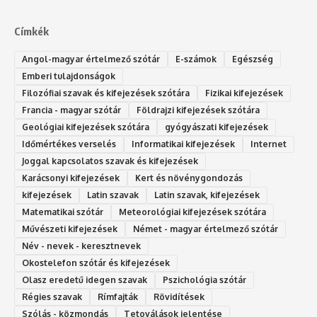
Címkék
Angol-magyar értelmező szótár
E-számok
Egészség
Emberi tulajdonságok
Filozófiai szavak és kifejezések szótára
Fizikai kifejezések
Francia - magyar szótár
Földrajzi kifejezések szótára
Geológiai kifejezések szótára
gyógyászati kifejezések
Időmértékes verselés
Informatikai kifejezések
Internet
Joggal kapcsolatos szavak és kifejezések
Karácsonyi kifejezések
Kert és növénygondozás
kifejezések
Latin szavak
Latin szavak, kifejezések
Matematikai szótár
Meteorológiai kifejezések szótára
Művészeti kifejezések
Német - magyar értelmező szótár
Név - nevek - keresztnevek
Okostelefon szótár és kifejezések
Olasz eredetű idegen szavak
Ps‮gólohciz‬ia s‮átóz‬r
Régies szavak
Rímfajták
Rövidítések
Szólás - közmondás
Tetoválások jelentése