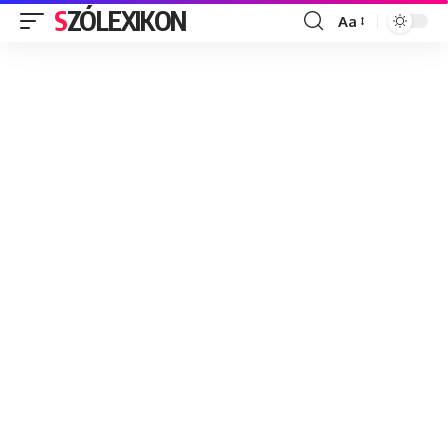
SZÓLEXIKON
Aa
Font
Resizer