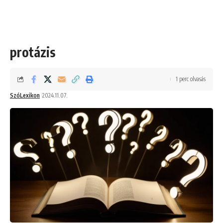
protázis
1 perc olvasás
SzóLexikon
2024.11.07.