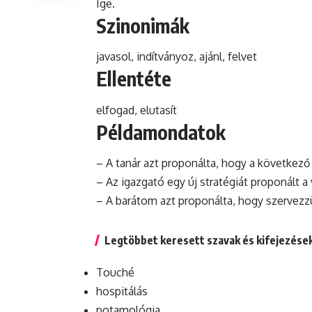
Ige.
Szinonimák
javasol, indítványoz, ajánl, felvet
Ellentéte
elfogad, elutasít
Példamondatok
– A tanár azt proponálta, hogy a következő
– Az igazgató egy új stratégiát proponált 
– A barátom azt proponálta, hogy szervezz
Legtöbbet keresett szavak és kifejezése
Touché
hospitálás
potamológia