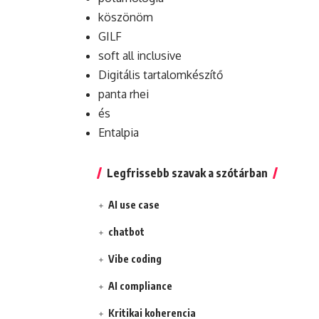
köszönöm
GILF
soft all inclusive
Digitális tartalomkészítő
panta rhei
és
Entalpia
Legfrissebb szavak a szótárban
AI use case
chatbot
Vibe coding
AI compliance
Kritikai koherencia