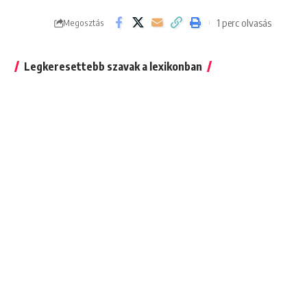
1 perc olvasás
Megosztás
Legkeresettebb szavak a lexikonban