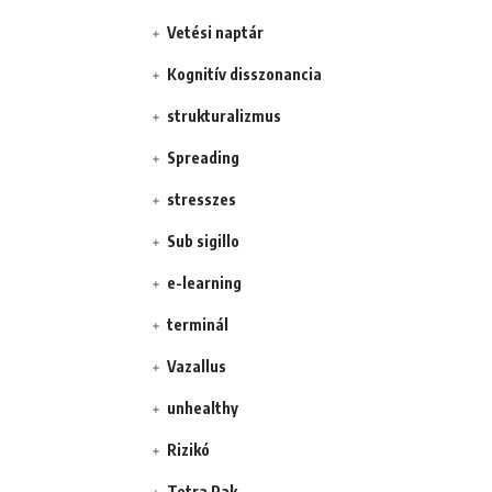
Vetési naptár
Kognitív disszonancia
strukturalizmus
Spreading
stresszes
Sub sigillo
e-learning
terminál
Vazallus
unhealthy
Rizikó
Tetra Pak