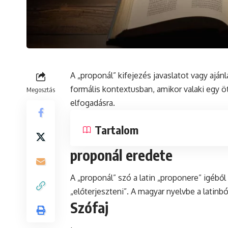
A „proponál” kifejezés javaslatot vagy ajánl
formális
kontextusban
, amikor valaki egy 
Megosztás
elfogadásra.
Tartalom
proponál eredete
A „proponál”
szó
a
latin
„proponere” igéből 
„előterjeszteni”. A magyar nyelvbe a latinb
Szófaj