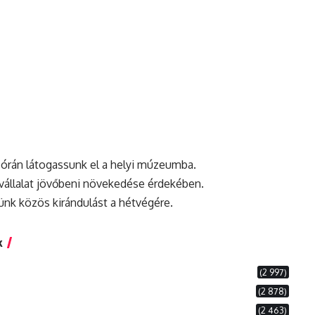
 órán látogassunk el a helyi múzeumba.
a vállalat jövőbeni növekedése érdekében.
ünk közös kirándulást a hétvégére.
k
(2 997)
(2 878)
(2 463)