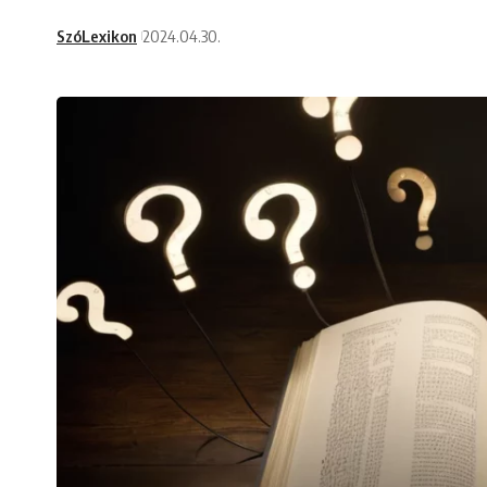
SzóLexikon
2024.04.30.