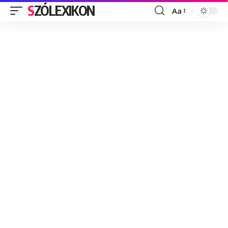
SZÓLEXIKON
Aa
Font
Resizer