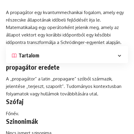
A propagátor egy kvantummechanikai fogalom, amely egy
részecske
állapotának időbeli fejlődését írja
le
.
Matematikailag egy operátorként jelenik meg, amely az
állapot vektort egy korábbi időpontból egy későbbi
időpontra transzformálja a Schrödinger-egyenlet alapján.
Tartalom
propagátor eredete
A „propagátor” a
latin
„propagare” szóból származik,
jelentése „terjeszt, szaporít”. Tudományos kontextusban
folyamatok vagy hullámok továbbítására utal.
Szófaj
Főnév.
Szinonimák
Nincs ismert szinonima.