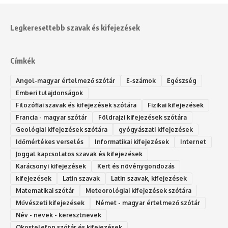
Legkeresettebb szavak és kifejezések
Címkék
Angol-magyar értelmező szótár
E-számok
Egészség
Emberi tulajdonságok
Filozófiai szavak és kifejezések szótára
Fizikai kifejezések
Francia - magyar szótár
Földrajzi kifejezések szótára
Geológiai kifejezések szótára
gyógyászati kifejezések
Időmértékes verselés
Informatikai kifejezések
Internet
Joggal kapcsolatos szavak és kifejezések
Karácsonyi kifejezések
Kert és növénygondozás
kifejezések
Latin szavak
Latin szavak, kifejezések
Matematikai szótár
Meteorológiai kifejezések szótára
Művészeti kifejezések
Német - magyar értelmező szótár
Név - nevek - keresztnevek
Okostelefon szótár és kifejezések