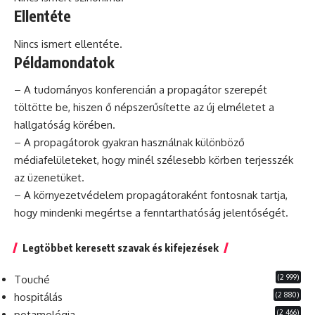
Ellentéte
Nincs ismert ellentéte.
Példamondatok
– A tudományos konferencián a propagátor szerepét
töltötte be, hiszen ő népszerűsítette az új elméletet a
hallgatóság körében.
– A propagátorok gyakran használnak különböző
médiafelületeket, hogy minél szélesebb körben terjesszék
az üzenetüket.
– A környezetvédelem propagátoraként fontosnak tartja,
hogy mindenki megértse a fenntarthatóság jelentőségét.
Legtöbbet keresett szavak és kifejezések
(2 999)
Touché
(2 880)
hospitálás
(2 466)
potamológia