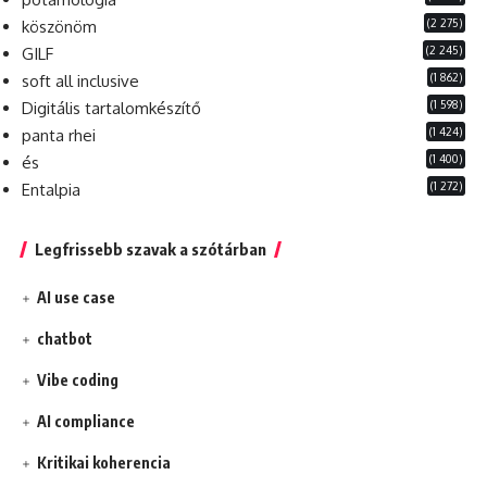
(2 275)
köszönöm
(2 245)
GILF
(1 862)
soft all inclusive
(1 598)
Digitális tartalomkészítő
(1 424)
panta rhei
(1 400)
és
(1 272)
Entalpia
Legfrissebb szavak a szótárban
AI use case
chatbot
Vibe coding
AI compliance
Kritikai koherencia