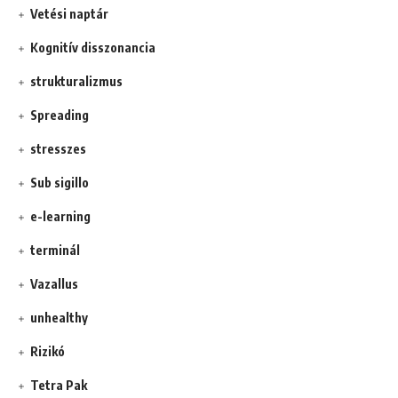
Vetési naptár
Kognitív disszonancia
strukturalizmus
Spreading
stresszes
Sub sigillo
e-learning
terminál
Vazallus
unhealthy
Rizikó
Tetra Pak