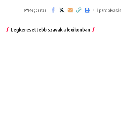
1 perc olvasás
Megosztás
Legkeresettebb szavak a lexikonban