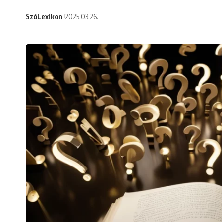
SzóLexikon
2025.03.26.