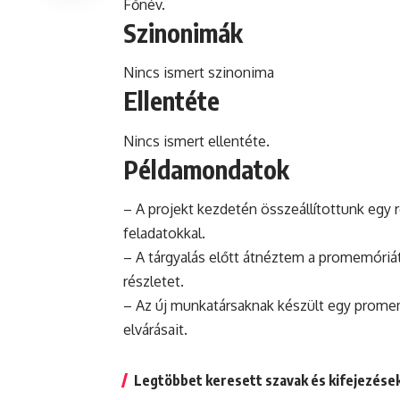
Főnév.
Szinonimák
Nincs ismert szinonima
Ellentéte
Nincs ismert ellentéte.
Példamondatok
– A
projekt
kezdetén összeállítottunk egy 
feladatokkal.
– A tárgyalás előtt átnéztem a promemóriá
részletet.
– Az új munkatársaknak készült egy promemó
elvárásait.
Legtöbbet keresett szavak és kifejezése