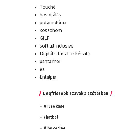
Touché
hospitálás
potamológia
köszönöm
GILF
soft all inclusive
Digitális tartalomkészítő
panta rhei
és
Entalpia
Legfrissebb szavak a szótárban
AI use case
chatbot
Vibe coding