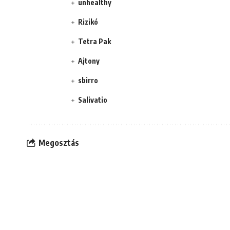
unhealthy
Rizikó
Tetra Pak
Ajtony
sbirro
Salivatio
Megosztás