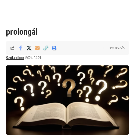
prolongál
1 perc olvasás
SzóLexikon
2024.04.21.