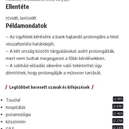
Ellentéte
rövidít, lerövidít
Példamondatok
– Az ügyfelek kérésére a
bank
hajlandó prolongálni a
hitel
visszafizetési határidejét.
– A két ország közötti tárgyalásokat azért prolongálták,
mert nem tudtak megegyezni a főbb kérdésekben.
– A színházi előadás sikerére való tekintettel úgy
döntöttek, hogy prolongálják a műsoron tartását.
Legtöbbet keresett szavak és kifejezések
(2 997)
Touché
(2 878)
hospitálás
(2 463)
potamológia
(2 274)
köszönöm
(2 243)
GILF