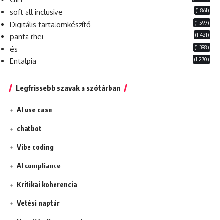
(1 861)
soft all inclusive
(1 597)
Digitális tartalomkészítő
(1 421)
panta rhei
(1 398)
és
(1 270)
Entalpia
Legfrissebb szavak a szótárban
AI use case
chatbot
Vibe coding
AI compliance
Kritikai koherencia
Vetési naptár