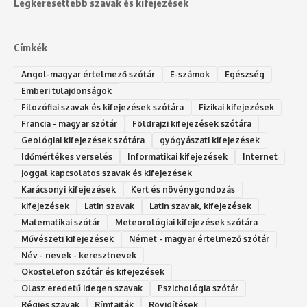
Legkeresettebb szavak és kifejezések
Címkék
Angol-magyar értelmező szótár
E-számok
Egészség
Emberi tulajdonságok
Filozófiai szavak és kifejezések szótára
Fizikai kifejezések
Francia - magyar szótár
Földrajzi kifejezések szótára
Geológiai kifejezések szótára
gyógyászati kifejezések
Időmértékes verselés
Informatikai kifejezések
Internet
Joggal kapcsolatos szavak és kifejezések
Karácsonyi kifejezések
Kert és növénygondozás
kifejezések
Latin szavak
Latin szavak, kifejezések
Matematikai szótár
Meteorológiai kifejezések szótára
Művészeti kifejezések
Német - magyar értelmező szótár
Név - nevek - keresztnevek
Okostelefon szótár és kifejezések
Olasz eredetű idegen szavak
Ps‮gólohciz‬ia s‮átóz‬r
Régies szavak
Rímfajták
Rövidítések