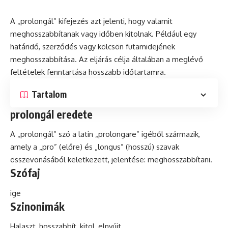
A „prolongál” kifejezés azt jelenti, hogy valamit
meghosszabbítanak vagy időben kitolnak. Például egy
határidő, szerződés vagy kölcsön futamidejének
meghosszabbítása. Az eljárás célja általában a meglévő
feltételek fenntartása hosszabb időtartamra.
Tartalom
prolongál eredete
A „prolongál”
szó
a
latin
„prolongare” igéből származik,
amely a „pro” (előre) és „longus” (hosszú) szavak
összevonásából keletkezett, jelentése: meghosszabbítani.
Szófaj
ige
Szinonimák
Halaszt, hosszabbít, kitol, elnyújt.