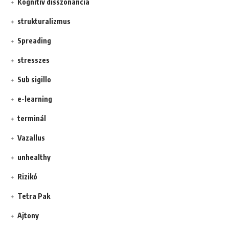
Kognitív disszonancia
strukturalizmus
Spreading
stresszes
Sub sigillo
e-learning
terminál
Vazallus
unhealthy
Rizikó
Tetra Pak
Ajtony