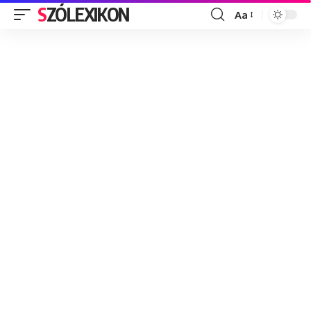
SZÓLEXIKON
Aa
Font
Resizer