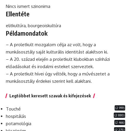
Nincs ismert szinonima
Ellentéte
elitkultúra, bourgeoiskultúra
Példamondatok
– A proletkult mozgalom célja az volt, hogy a
munkásosztály saját kulturális identitást alakítson ki.
– A 20. század elején a proletkult klubokban színházi
előadásokat és irodalmi esteket szerveztek.
– A proletkult hívei úgy vélték, hogy a művészetet a
munkásosztály érdekei szerint kell alakítani.
Legtöbbet keresett szavak és kifejezések
(2 999)
Touché
(2 880)
hospitálás
(2 466)
potamológia
(2 275)
köszönöm