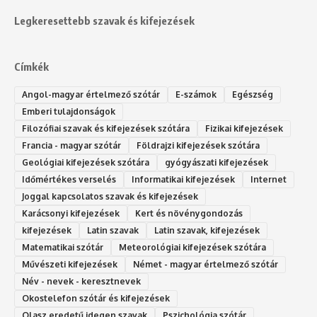
Legkeresettebb szavak és kifejezések
Címkék
Angol-magyar értelmező szótár
E-számok
Egészség
Emberi tulajdonságok
Filozófiai szavak és kifejezések szótára
Fizikai kifejezések
Francia - magyar szótár
Földrajzi kifejezések szótára
Geológiai kifejezések szótára
gyógyászati kifejezések
Időmértékes verselés
Informatikai kifejezések
Internet
Joggal kapcsolatos szavak és kifejezések
Karácsonyi kifejezések
Kert és növénygondozás
kifejezések
Latin szavak
Latin szavak, kifejezések
Matematikai szótár
Meteorológiai kifejezések szótára
Művészeti kifejezések
Német - magyar értelmező szótár
Név - nevek - keresztnevek
Okostelefon szótár és kifejezések
Olasz eredetű idegen szavak
Ps‮gólohciz‬ia s‮átóz‬r