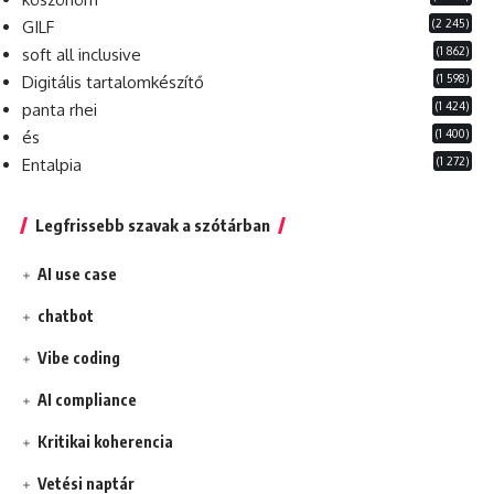
(2 245)
GILF
(1 862)
soft all inclusive
(1 598)
Digitális tartalomkészítő
(1 424)
panta rhei
(1 400)
és
(1 272)
Entalpia
Legfrissebb szavak a szótárban
AI use case
chatbot
Vibe coding
AI compliance
Kritikai koherencia
Vetési naptár