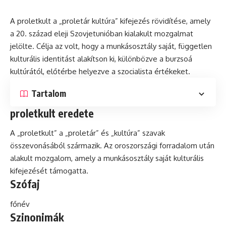
A proletkult a „
proletár
kultúra
” kifejezés rövidítése, amely
a 20. század eleji Szovjetunióban kialakult mozgalmat
jelölte. Célja az volt, hogy a munkásosztály saját, független
kulturális identitást alakítson ki, különbözve a burzsoá
kultúrától, előtérbe helyezve a szocialista értékeket.
Tartalom
proletkult eredete
A „proletkult” a „proletár”
és
„kultúra” szavak
összevonásából származik. Az oroszországi forradalom után
alakult mozgalom, amely a munkásosztály saját kulturális
kifejezését támogatta.
Szófaj
főnév
Szinonimák