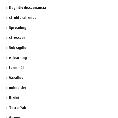
Kognitív disszonancia
strukturalizmus
Spreading
stresszes
Sub sigillo
e-learning
terminál
Vazallus
unhealthy
Rizikó
Tetra Pak
Ajtony