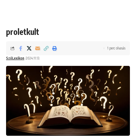
proletkult
1 perc olvasás
SzóLexikon
2024.11.13.