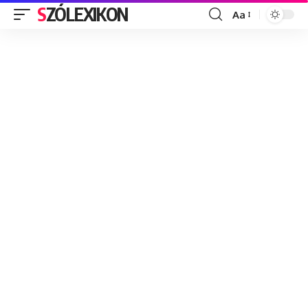
SZÓLEXIKON
Aa
Font
Resizer