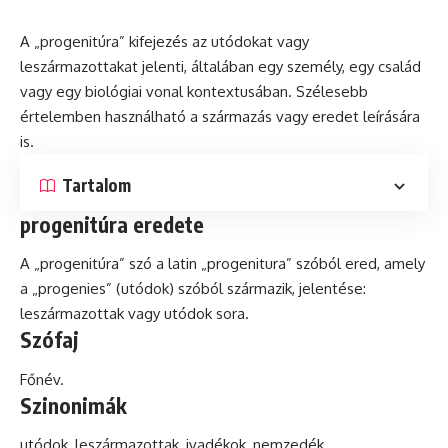
A „progenitúra” kifejezés az utódokat vagy
leszármazottakat jelenti, általában egy személy, egy család
vagy egy biológiai vonal kontextusában. Szélesebb
értelemben használható a származás vagy eredet leírására
is.
Tartalom
progenitúra eredete
A „progenitúra”
szó
a
latin
„progenitura” szóból ered, amely
a „progenies” (utódok) szóból származik, jelentése:
leszármazottak vagy utódok sora.
Szófaj
Főnév.
Szinonimák
utódok, leszármazottak, ivadékok, nemzedék