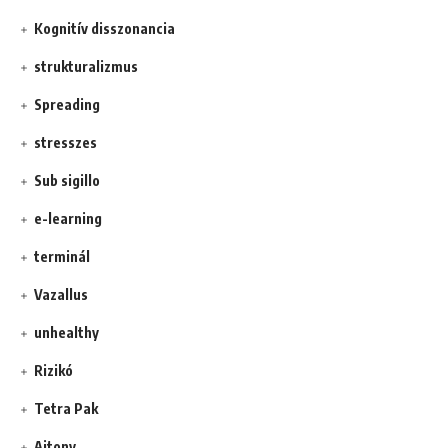
Kognitív disszonancia
strukturalizmus
Spreading
stresszes
Sub sigillo
e-learning
terminál
Vazallus
unhealthy
Rizikó
Tetra Pak
Ajtony