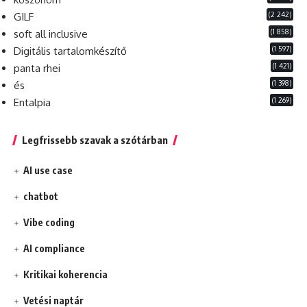
(2 242)
GILF
(1 858)
soft all inclusive
(1 597)
Digitális tartalomkészítő
(1 421)
panta rhei
(1 398)
és
(1 269)
Entalpia
Legfrissebb szavak a szótárban
AI use case
chatbot
Vibe coding
AI compliance
Kritikai koherencia
Vetési naptár