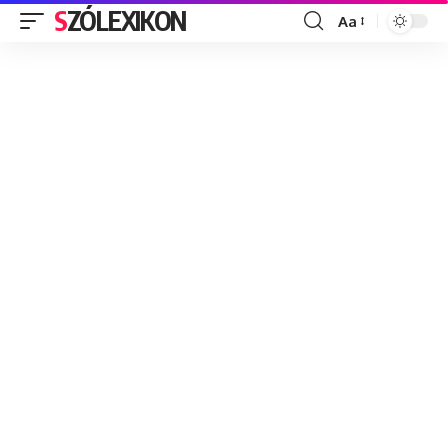
SZÓLEXIKON
Aa
Font
Resizer