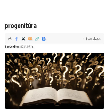
progenitúra
1 perc olvasás
SzóLexikon
2024.07.14.