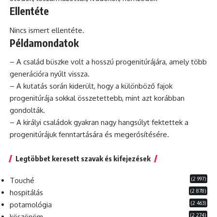
Ellentéte
Nincs ismert ellentéte.
Példamondatok
– A család büszke volt a hosszú progenitúrájára, amely több
generációra nyúlt vissza.
– A kutatás során kiderült, hogy a különböző fajok
progenitúrája sokkal összetettebb, mint azt korábban
gondolták.
– A királyi családok gyakran nagy hangsúlyt fektettek a
progenitúrájuk fenntartására
és
megerősítésére.
Legtöbbet keresett szavak és kifejezések
(2 997)
Touché
(2 878)
hospitálás
(2 463)
potamológia
(2 274)
köszönöm