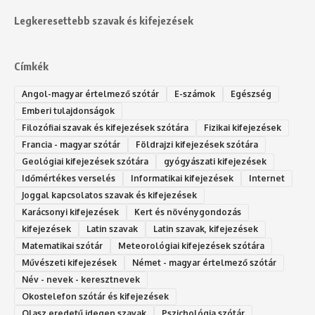
Legkeresettebb szavak és kifejezések
Címkék
Angol-magyar értelmező szótár
E-számok
Egészség
Emberi tulajdonságok
Filozófiai szavak és kifejezések szótára
Fizikai kifejezések
Francia - magyar szótár
Földrajzi kifejezések szótára
Geológiai kifejezések szótára
gyógyászati kifejezések
Időmértékes verselés
Informatikai kifejezések
Internet
Joggal kapcsolatos szavak és kifejezések
Karácsonyi kifejezések
Kert és növénygondozás
kifejezések
Latin szavak
Latin szavak, kifejezések
Matematikai szótár
Meteorológiai kifejezések szótára
Művészeti kifejezések
Német - magyar értelmező szótár
Név - nevek - keresztnevek
Okostelefon szótár és kifejezések
Olasz eredetű idegen szavak
Ps‮gólohciz‬ia s‮átóz‬r