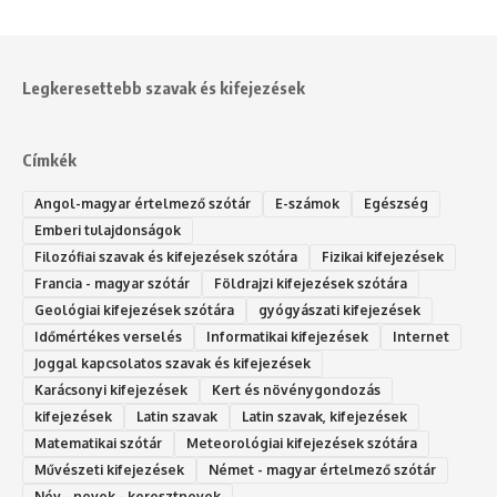
Legkeresettebb szavak és kifejezések
Címkék
Angol-magyar értelmező szótár
E-számok
Egészség
Emberi tulajdonságok
Filozófiai szavak és kifejezések szótára
Fizikai kifejezések
Francia - magyar szótár
Földrajzi kifejezések szótára
Geológiai kifejezések szótára
gyógyászati kifejezések
Időmértékes verselés
Informatikai kifejezések
Internet
Joggal kapcsolatos szavak és kifejezések
Karácsonyi kifejezések
Kert és növénygondozás
kifejezések
Latin szavak
Latin szavak, kifejezések
Matematikai szótár
Meteorológiai kifejezések szótára
Művészeti kifejezések
Német - magyar értelmező szótár
Név - nevek - keresztnevek