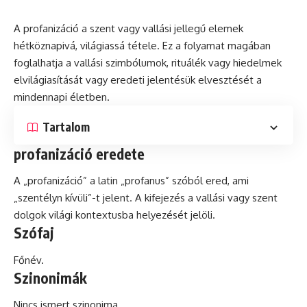
A profanizáció a szent vagy vallási jellegű elemek
hétköznapivá, világiassá tétele. Ez a folyamat magában
foglalhatja a vallási szimbólumok, rituálék vagy hiedelmek
elvilágiasítását vagy eredeti jelentésük elvesztését a
mindennapi életben.
Tartalom
profanizáció eredete
A „profanizáció” a
latin
„profanus” szóból ered, ami
„szentélyn kívüli”-t jelent. A kifejezés a vallási vagy szent
dolgok világi kontextusba helyezését jelöli.
Szófaj
Főnév.
Szinonimák
Nincs ismert szinonima