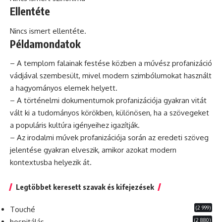
Ellentéte
Nincs ismert ellentéte.
Példamondatok
– A templom falainak festése közben a művész profanizáció
vádjával szembesült, mivel modern szimbólumokat használt
a hagyományos elemek helyett.
– A történelmi dokumentumok profanizációja gyakran vitát
vált ki a tudományos körökben, különösen,
ha
a szövegeket
a populáris
kultúra
igényeihez igazítják.
– Az irodalmi művek profanizációja során az eredeti szöveg
jelentése gyakran elveszik, amikor azokat modern
kontextusba helyezik át.
Legtöbbet keresett szavak és kifejezések
(2 999)
Touché
(2 880)
hospitálás