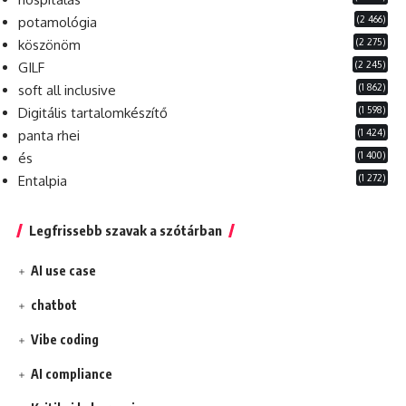
(2 466)
potamológia
(2 275)
köszönöm
(2 245)
GILF
(1 862)
soft all inclusive
(1 598)
Digitális tartalomkészítő
(1 424)
panta rhei
(1 400)
és
(1 272)
Entalpia
Legfrissebb szavak a szótárban
AI use case
chatbot
Vibe coding
AI compliance