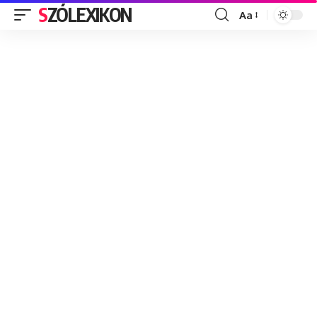
SZÓLEXIKON
Aa
Font
Resizer