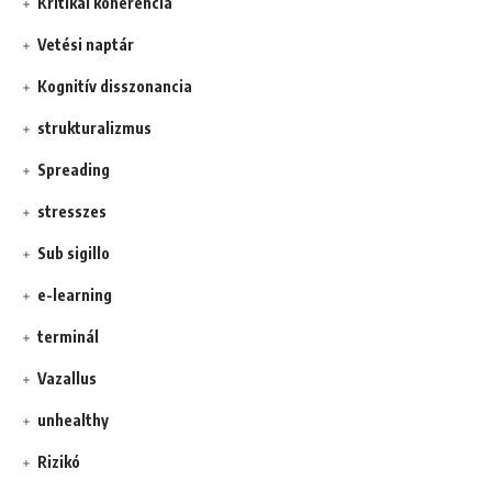
Kritikai koherencia
Vetési naptár
Kognitív disszonancia
strukturalizmus
Spreading
stresszes
Sub sigillo
e-learning
terminál
Vazallus
unhealthy
Rizikó