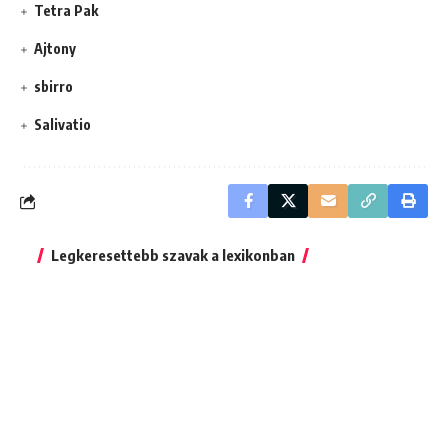
Tetra Pak
Ajtony
sbirro
Salivatio
Legkeresettebb szavak a lexikonban