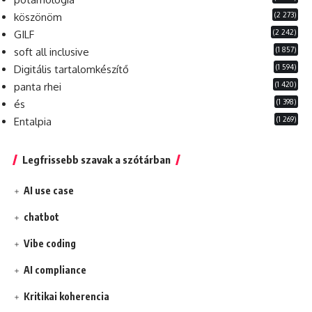
(2 273)
köszönöm
(2 242)
GILF
(1 857)
soft all inclusive
(1 594)
Digitális tartalomkészítő
(1 420)
panta rhei
(1 398)
és
(1 269)
Entalpia
Legfrissebb szavak a szótárban
AI use case
chatbot
Vibe coding
AI compliance
Kritikai koherencia