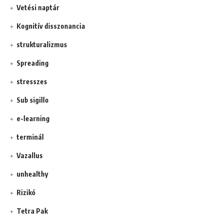
Vetési naptár
Kognitív disszonancia
strukturalizmus
Spreading
stresszes
Sub sigillo
e-learning
terminál
Vazallus
unhealthy
Rizikó
Tetra Pak