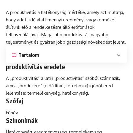
A produktivitás a hatékonyság mértéke, amely azt mutatja,
hogy adott idő alatt mennyi eredményt vagy terméket
állítunk elő a rendelkezésre álló erőforrások
felhasználásával. Magasabb produktivitás nagyobb
teljesítményt
és
gyakran jobb gazdasági növekedést jelent.
Tartalom
produktivitás eredete
A „produktivitás” a
latin
„productivitas” szóból származik,
ami a „producere” (előállítani, létrehozni) igéből ered.
Jelentése: termelékenység, hatékonyság.
Szófaj
Főnév.
Szinonimák
Hatékonyság, eredményesség, termelékenység,