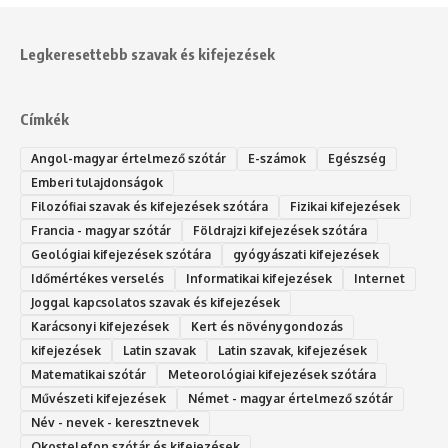
Legkeresettebb szavak és kifejezések
Címkék
Angol-magyar értelmező szótár
E-számok
Egészség
Emberi tulajdonságok
Filozófiai szavak és kifejezések szótára
Fizikai kifejezések
Francia - magyar szótár
Földrajzi kifejezések szótára
Geológiai kifejezések szótára
gyógyászati kifejezések
Időmértékes verselés
Informatikai kifejezések
Internet
Joggal kapcsolatos szavak és kifejezések
Karácsonyi kifejezések
Kert és növénygondozás
kifejezések
Latin szavak
Latin szavak, kifejezések
Matematikai szótár
Meteorológiai kifejezések szótára
Művészeti kifejezések
Német - magyar értelmező szótár
Név - nevek - keresztnevek
Okostelefon szótár és kifejezések