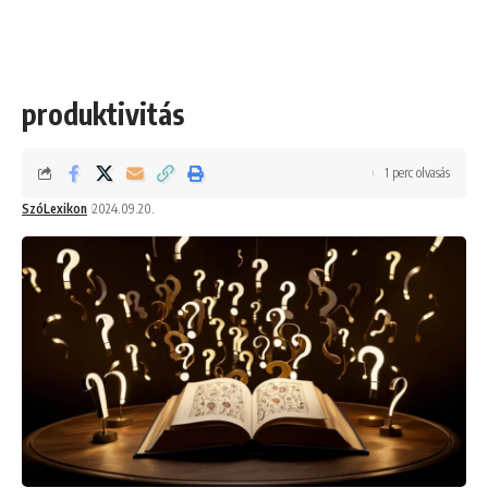
produktivitás
1 perc olvasás
SzóLexikon
2024.09.20.