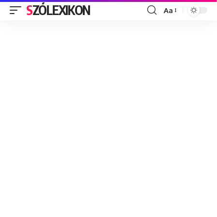
SZÓLEXIKON
Aa
Font
Resizer