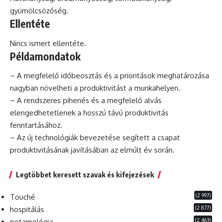
gyümölcsözőség.
Ellentéte
Nincs ismert ellentéte.
Példamondatok
– A megfelelő időbeosztás és a prioritások meghatározása
nagyban növelheti a produktivitást a munkahelyen.
– A rendszeres pihenés és a megfelelő alvás
elengedhetetlenek a hosszú távú produktivitás
fenntartásához.
– Az új technológiák bevezetése segített a csapat
produktivitásának javításában az elmúlt év során.
Legtöbbet keresett szavak és kifejezések
(2 997)
Touché
(2 877)
hospitálás
(2 463)
potamológia