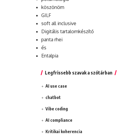
köszönöm
GILF
soft all inclusive
Digitális tartalomkészítő
panta rhei
és
Entalpia
Legfrissebb szavak a szótárban
AI use case
chatbot
Vibe coding
AI compliance
Kritikai koherencia