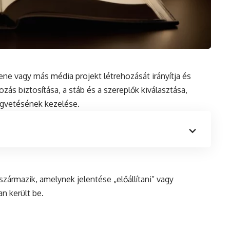
ene vagy más média projekt létrehozását irányítja és
rozás biztosítása, a stáb és a szereplők kiválasztása,
égvetésének kezelése.
származik, amelynek jelentése „előállítani” vagy
n került be.