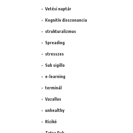
Vetési naptár
Kognitív disszonancia
strukturalizmus
Spreading
stresszes
Sub sigillo
e-learning
terminál
Vazallus
unhealthy
Rizikó
Tetra Pak