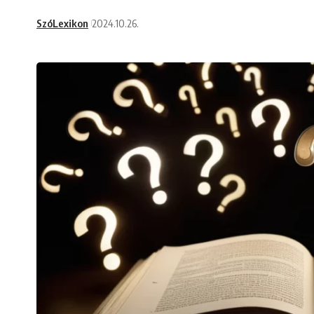
SzóLexikon
2024.10.26.