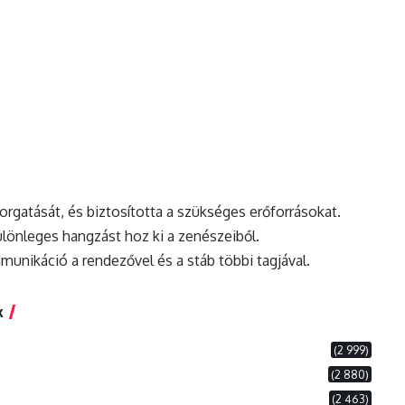
orgatását, és biztosította a szükséges erőforrásokat.
ülönleges hangzást hoz ki a zenészeiből.
unikáció a rendezővel és a stáb többi tagjával.
k
(2 999)
(2 880)
(2 463)