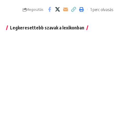
1 perc olvasás
Megosztás
Legkeresettebb szavak a lexikonban