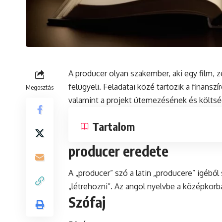
A producer olyan szakember, aki egy film, z
felügyeli. Feladatai közé tartozik a finanszí
Megosztás
valamint a projekt ütemezésének és költs
Tartalom
producer eredete
A „producer” szó a
latin
„producere” igéből 
„létrehozni”. Az angol nyelvbe a középkorba
Szófaj