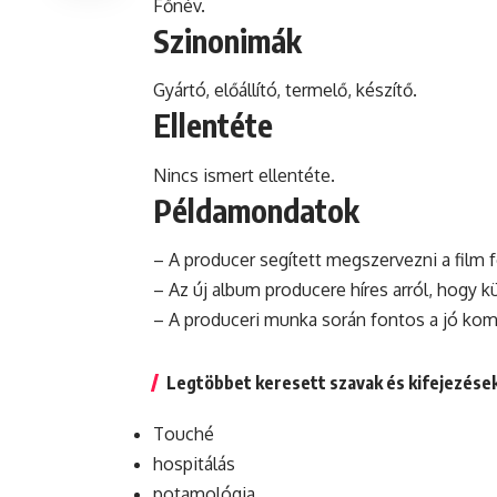
Főnév.
Szinonimák
Gyártó, előállító, termelő, készítő.
Ellentéte
Nincs ismert ellentéte.
Példamondatok
– A producer segített megszervezni a film f
– Az új album producere híres arról, hogy k
– A produceri
munka
során fontos a jó komm
Legtöbbet keresett szavak és kifejezése
Touché
hospitálás
potamológia