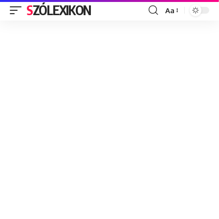
SZÓLEXIKON
Aa
Font
Resizer