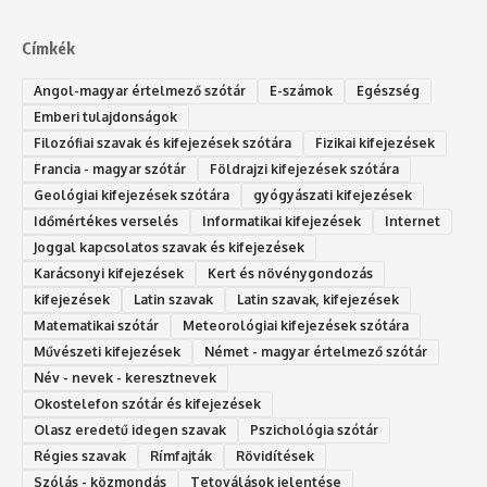
Címkék
Angol-magyar értelmező szótár
E-számok
Egészség
Emberi tulajdonságok
Filozófiai szavak és kifejezések szótára
Fizikai kifejezések
Francia - magyar szótár
Földrajzi kifejezések szótára
Geológiai kifejezések szótára
gyógyászati kifejezések
Időmértékes verselés
Informatikai kifejezések
Internet
Joggal kapcsolatos szavak és kifejezések
Karácsonyi kifejezések
Kert és növénygondozás
kifejezések
Latin szavak
Latin szavak, kifejezések
Matematikai szótár
Meteorológiai kifejezések szótára
Művészeti kifejezések
Német - magyar értelmező szótár
Név - nevek - keresztnevek
Okostelefon szótár és kifejezések
Olasz eredetű idegen szavak
Ps‮gólohciz‬ia s‮átóz‬r
Régies szavak
Rímfajták
Rövidítések
Szólás - közmondás
Tetoválások jelentése