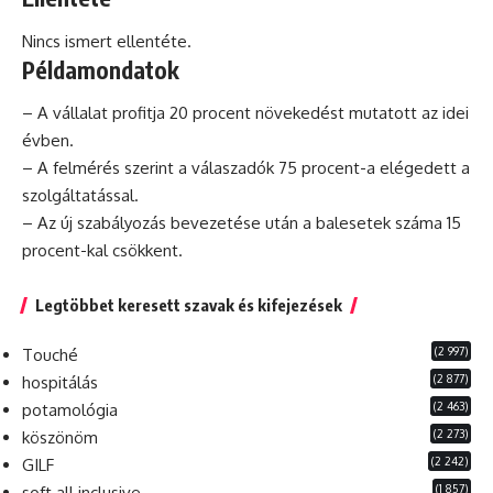
Nincs ismert ellentéte.
Példamondatok
– A vállalat profitja 20 procent növekedést mutatott az idei
évben.
– A felmérés szerint a válaszadók 75 procent-a elégedett a
szolgáltatással.
– Az új szabályozás bevezetése után a balesetek száma 15
procent-kal csökkent.
Legtöbbet keresett szavak és kifejezések
(2 997)
Touché
(2 877)
hospitálás
(2 463)
potamológia
(2 273)
köszönöm
(2 242)
GILF
(1 857)
soft all inclusive