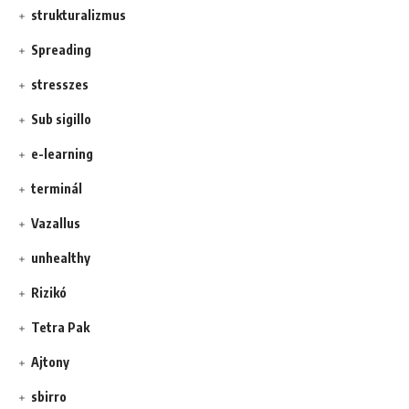
strukturalizmus
Spreading
stresszes
Sub sigillo
e-learning
terminál
Vazallus
unhealthy
Rizikó
Tetra Pak
Ajtony
sbirro