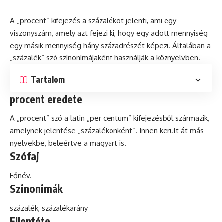
A „procent” kifejezés a százalékot jelenti, ami egy
viszonyszám, amely azt fejezi ki, hogy egy adott mennyiség
egy másik mennyiség hány századrészét képezi. Általában a
„százalék”
szó
szinonimájaként használják a köznyelvben.
Tartalom
procent eredete
A „procent” szó a
latin
„per centum” kifejezésből származik,
amelynek jelentése „százalékonként”. Innen került át más
nyelvekbe, beleértve a magyart is.
Szófaj
Főnév.
Szinonimák
százalék, százalékarány
Ellentéte