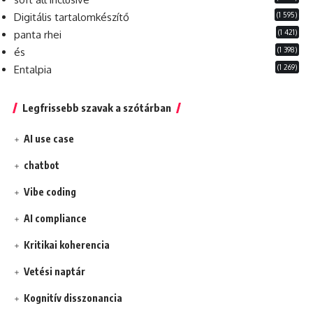
(1 595)
Digitális tartalomkészítő
(1 421)
panta rhei
(1 398)
és
(1 269)
Entalpia
Legfrissebb szavak a szótárban
AI use case
chatbot
Vibe coding
AI compliance
Kritikai koherencia
Vetési naptár
Kognitív disszonancia