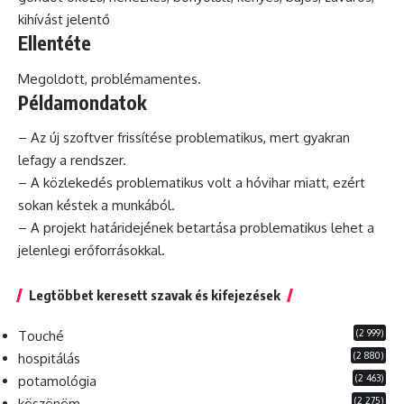
kihívást jelentő
Ellentéte
Megoldott, problémamentes.
Példamondatok
– Az új
szoftver
frissítése problematikus, mert gyakran
lefagy a rendszer.
– A közlekedés problematikus volt a hóvihar miatt,
ezért
sokan késtek a munkából.
– A
projekt
határidejének betartása problematikus lehet a
jelenlegi erőforrásokkal.
Legtöbbet keresett szavak és kifejezések
(2 999)
Touché
(2 880)
hospitálás
(2 463)
potamológia
(2 275)
köszönöm