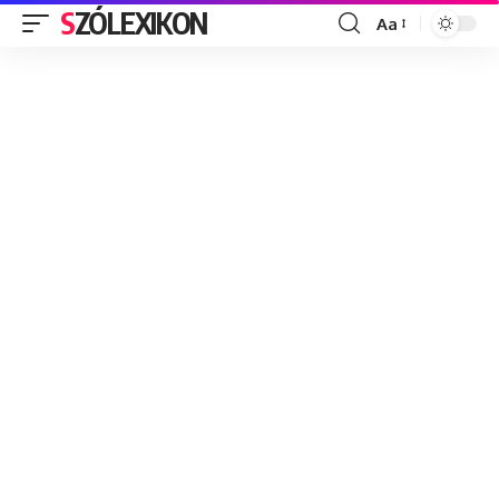
SZÓLEXIKON
Aa
Font
Resizer