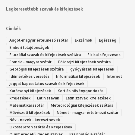
Legkeresettebb szavak és kifejezések
Címkék
Angol-magyar értelmező szótár
E-számok
Egészség
Emberi tulajdonságok
Filozófiai szavak és kifejezések szótára
Fizikai kifejezések
Francia - magyar szótár
Földrajzi kifejezések szótára
Geológiai kifejezések szótára
gyógyászati kifejezések
Időmértékes verselés
Informatikai kifejezések
Internet
Joggal kapcsolatos szavak és kifejezések
Karácsonyi kifejezések
Kert és növénygondozás
kifejezések
Latin szavak
Latin szavak, kifejezések
Matematikai szótár
Meteorológiai kifejezések szótára
Művészeti kifejezések
Német - magyar értelmező szótár
Név - nevek - keresztnevek
Okostelefon szótár és kifejezések
Olasz eredetű idegen szavak
Ps‮gólohciz‬ia s‮átóz‬r