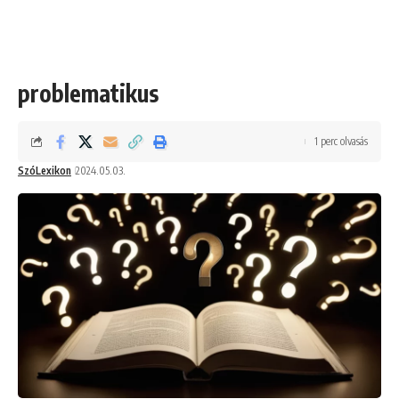
problematikus
1 perc olvasás
SzóLexikon
2024.05.03.