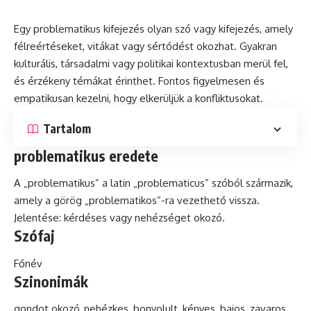
Egy problematikus kifejezés olyan szó vagy kifejezés, amely
félreértéseket, vitákat vagy sértődést okozhat. Gyakran
kulturális, társadalmi vagy politikai
kontextusban
merül fel,
és érzékeny témákat érinthet. Fontos figyelmesen és
empatikusan kezelni, hogy elkerüljük a konfliktusokat.
Tartalom
problematikus eredete
A „problematikus” a
latin
„problematicus” szóból származik,
amely a görög „problematikos”-ra vezethető vissza.
Jelentése: kérdéses vagy nehézséget okozó.
Szófaj
Főnév
Szinonimák
gondot okozó, nehézkes, bonyolult, kényes, bajos, zavaros,