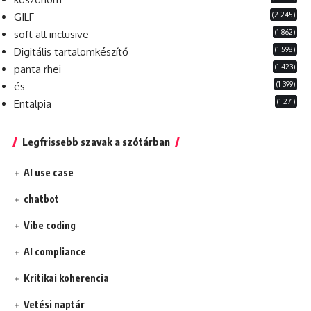
(2 245)
GILF
(1 862)
soft all inclusive
(1 598)
Digitális tartalomkészítő
(1 423)
panta rhei
(1 399)
és
(1 271)
Entalpia
Legfrissebb szavak a szótárban
AI use case
chatbot
Vibe coding
AI compliance
Kritikai koherencia
Vetési naptár