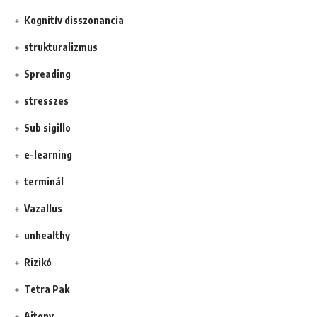
Kognitív disszonancia
strukturalizmus
Spreading
stresszes
Sub sigillo
e-learning
terminál
Vazallus
unhealthy
Rizikó
Tetra Pak
Ajtony