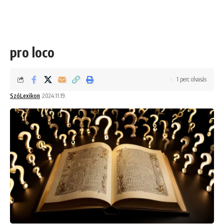
pro loco
1 perc olvasás
SzóLexikon
2024.11.19.