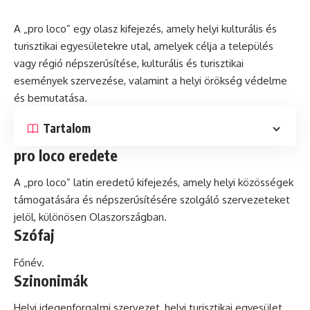
A „pro loco” egy olasz kifejezés, amely helyi kulturális
és
turisztikai egyesületekre utal, amelyek célja a település
vagy
régió
népszerűsítése, kulturális és turisztikai
események szervezése, valamint a helyi örökség védelme
és bemutatása.
Tartalom
pro loco eredete
A „pro loco”
latin
eredetű kifejezés, amely helyi közösségek
támogatására és népszerűsítésére szolgáló szervezeteket
jelöl, különösen Olaszországban.
Szófaj
Főnév.
Szinonimák
Helyi idegenforgalmi szervezet, helyi turisztikai egyesület.