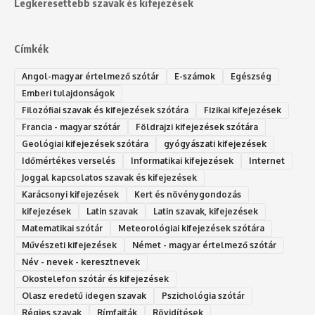
Legkeresettebb szavak és kifejezések
Címkék
Angol-magyar értelmező szótár
E-számok
Egészség
Emberi tulajdonságok
Filozófiai szavak és kifejezések szótára
Fizikai kifejezések
Francia - magyar szótár
Földrajzi kifejezések szótára
Geológiai kifejezések szótára
gyógyászati kifejezések
Időmértékes verselés
Informatikai kifejezések
Internet
Joggal kapcsolatos szavak és kifejezések
Karácsonyi kifejezések
Kert és növénygondozás
kifejezések
Latin szavak
Latin szavak, kifejezések
Matematikai szótár
Meteorológiai kifejezések szótára
Művészeti kifejezések
Német - magyar értelmező szótár
Név - nevek - keresztnevek
Okostelefon szótár és kifejezések
Olasz eredetű idegen szavak
Ps‮gólohciz‬ia s‮átóz‬r
Régies szavak
Rímfajták
Rövidítések