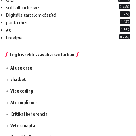
(1 858)
soft all inclusive
(1 597)
Digitális tartalomkészítő
(1 421)
panta rhei
(1 398)
és
(1 270)
Entalpia
Legfrissebb szavak a szótárban
AI use case
chatbot
Vibe coding
AI compliance
Kritikai koherencia
Vetési naptár