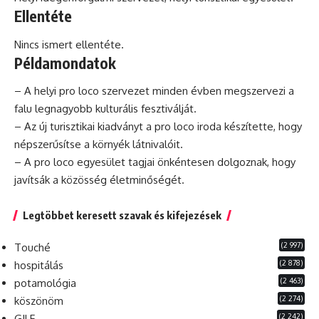
Ellentéte
Nincs ismert ellentéte.
Példamondatok
– A helyi
pro
loco
szervezet minden évben megszervezi a
falu legnagyobb kulturális fesztiválját.
– Az új turisztikai kiadványt a pro loco iroda készítette, hogy
népszerűsítse a környék látnivalóit.
– A pro loco egyesület tagjai önkéntesen dolgoznak, hogy
javítsák a közösség életminőségét.
Legtöbbet keresett szavak és kifejezések
(2 997)
Touché
(2 878)
hospitálás
(2 463)
potamológia
(2 274)
köszönöm
(2 242)
GILF