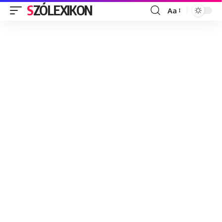
SZÓLEXIKON
Aa
Font
Resizer