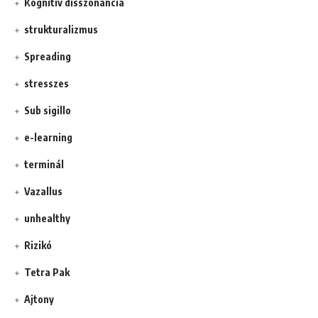
Kognitív disszonancia
strukturalizmus
Spreading
stresszes
Sub sigillo
e-learning
terminál
Vazallus
unhealthy
Rizikó
Tetra Pak
Ajtony