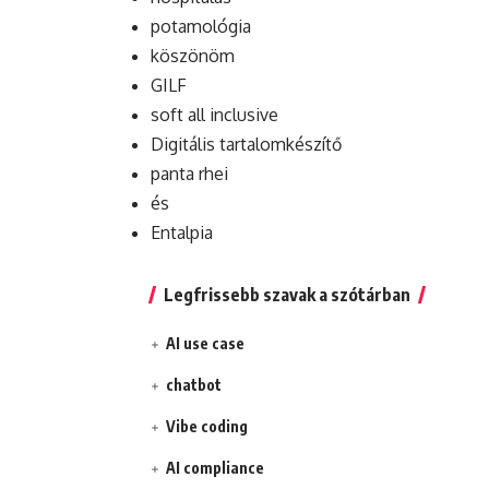
potamológia
köszönöm
GILF
soft all inclusive
Digitális tartalomkészítő
panta rhei
és
Entalpia
Legfrissebb szavak a szótárban
AI use case
chatbot
Vibe coding
AI compliance