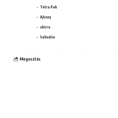
Tetra Pak
Ajtony
sbirro
Salivatio
Megosztás