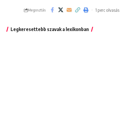
1 perc olvasás
Megosztás
Legkeresettebb szavak a lexikonban