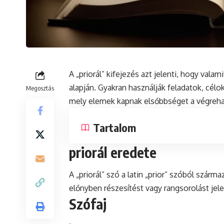
A „priorál” kifejezés azt jelenti, hogy val
alapján. Gyakran használják feladatok, cél
Megosztás
mely elemek kapnak elsőbbséget a végreha
Tartalom
priorál eredete
A „priorál” szó a
latin
„prior” szóból származ
előnyben részesítést vagy rangsorolást jele
Szófaj