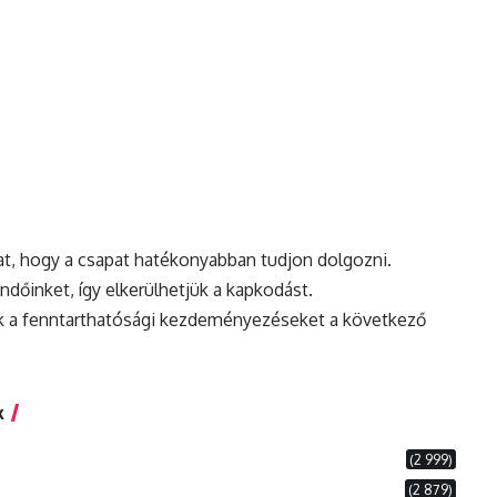
at, hogy a csapat hatékonyabban tudjon dolgozni.
endőinket, így elkerülhetjük a kapkodást.
ák a fenntarthatósági kezdeményezéseket a következő
k
(2 999)
(2 879)