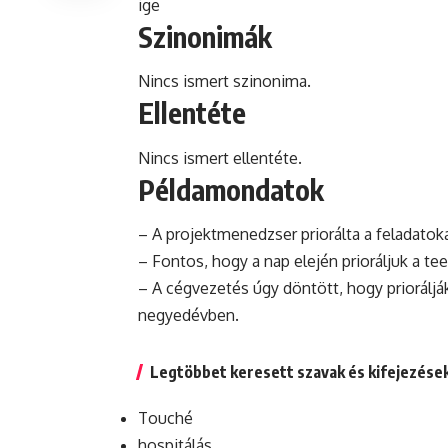
ige
Szinonimák
Nincs ismert szinonima.
Ellentéte
Nincs ismert ellentéte.
Példamondatok
– A projektmenedzser priorálta a feladatok
– Fontos, hogy a nap elején prioráljuk a te
– A cégvezetés úgy döntött, hogy priorálj
negyedévben.
Legtöbbet keresett szavak és kifejezése
Touché
hospitálás