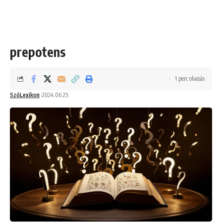
prepotens
1 perc olvasás
SzóLexikon
2024.06.25.