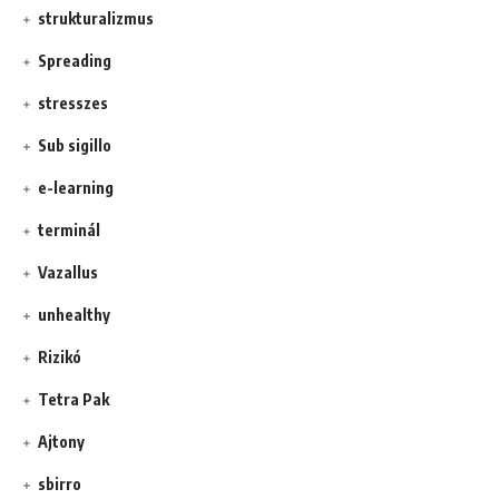
strukturalizmus
Spreading
stresszes
Sub sigillo
e-learning
terminál
Vazallus
unhealthy
Rizikó
Tetra Pak
Ajtony
sbirro