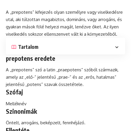
A „prepotens” kifejezés olyan személyre vagy viselkedésre
utal, aki túlzottan magabiztos, domináns, vagy
arrogáns
, és
gyakran mások fölé helyezi magát, lenézve őket. Az ilyen
viselkedés sokszor ellenszenvet vált ki a környezetéből.
Tartalom
prepotens eredete
A „prepotens” szó a
latin
„praepotens” szóból származik,
amely az „elő-” jelentésű „prae-” és az „erős, hatalmas”
jelentésű „potens” szavak összetétele.
Szófaj
Melléknév
Szinonimák
Öntelt, arrogáns, beképzelt, fennhéjázó.
Ellentéte