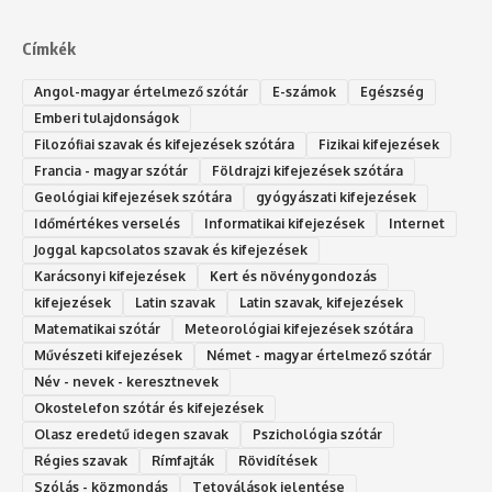
Címkék
Angol-magyar értelmező szótár
E-számok
Egészség
Emberi tulajdonságok
Filozófiai szavak és kifejezések szótára
Fizikai kifejezések
Francia - magyar szótár
Földrajzi kifejezések szótára
Geológiai kifejezések szótára
gyógyászati kifejezések
Időmértékes verselés
Informatikai kifejezések
Internet
Joggal kapcsolatos szavak és kifejezések
Karácsonyi kifejezések
Kert és növénygondozás
kifejezések
Latin szavak
Latin szavak, kifejezések
Matematikai szótár
Meteorológiai kifejezések szótára
Művészeti kifejezések
Német - magyar értelmező szótár
Név - nevek - keresztnevek
Okostelefon szótár és kifejezések
Olasz eredetű idegen szavak
Ps‮gólohciz‬ia s‮átóz‬r
Régies szavak
Rímfajták
Rövidítések
Szólás - közmondás
Tetoválások jelentése