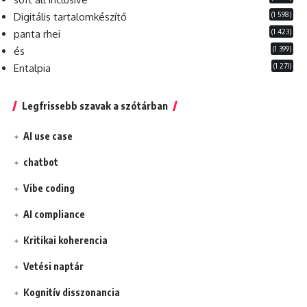
(1 598)
Digitális tartalomkészítő
(1 423)
panta rhei
(1 399)
és
(1 271)
Entalpia
Legfrissebb szavak a szótárban
AI use case
chatbot
Vibe coding
AI compliance
Kritikai koherencia
Vetési naptár
Kognitív disszonancia