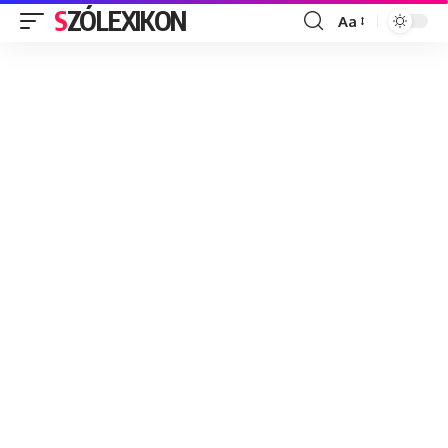
SZÓLEXIKON
Aa
Font
Resizer