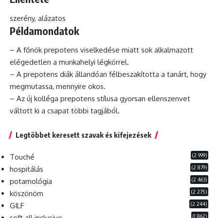
szerény, alázatos
Példamondatok
– A főnök prepotens viselkedése miatt sok alkalmazott
elégedetlen a munkahelyi légkörrel.
– A prepotens diák állandóan félbeszakította a tanárt, hogy
megmutassa, mennyire okos.
– Az új
kolléga
prepotens stílusa gyorsan ellenszenvet
váltott ki a csapat többi tagjából.
Legtöbbet keresett szavak és kifejezések
(2 999)
Touché
(2 879)
hospitálás
(2 463)
potamológia
(2 275)
köszönöm
(2 244)
GILF
(1 862)
soft all inclusive