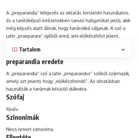
A „preparandia” kifejezés az oktatás területén használatos,
és
a tanítóképző intézetekben tanuló hallgatókat jelöli, akik
még képzés alatt állnak, hogy tanárokká váljanak. A szó a
latin
„praeparare” igéből ered, ami előkészítést jelent.
Tartalom
preparandia eredete
A „preparandia” szó a latin „preparandus” szóból származik,
amely azt jelenti, hogy „előkészítendő”. Az oktatásban
használták a tanárnak készülő diákokra.
Szófaj
főnév
Szinonimák
Nincs ismert szinonima.
Ellentéte