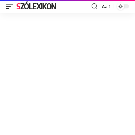
SZÓLEXIKON
Aa
Font
Resizer