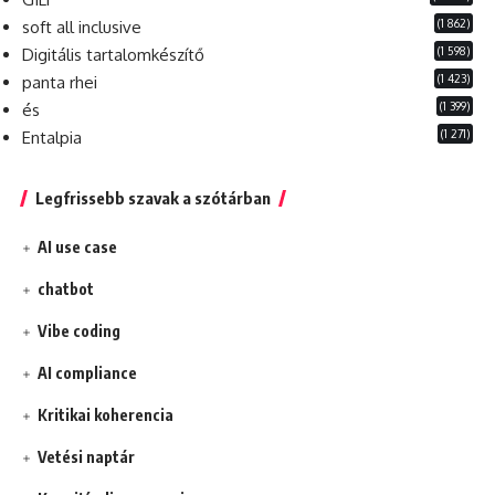
(1 862)
soft all inclusive
(1 598)
Digitális tartalomkészítő
(1 423)
panta rhei
(1 399)
és
(1 271)
Entalpia
Legfrissebb szavak a szótárban
AI use case
chatbot
Vibe coding
AI compliance
Kritikai koherencia
Vetési naptár