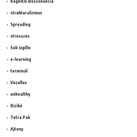
Kognitív disszonancia
strukturalizmus
Spreading
stresszes
Sub sigillo
e-learning
terminál
Vazallus
unhealthy
Rizikó
Tetra Pak
Ajtony