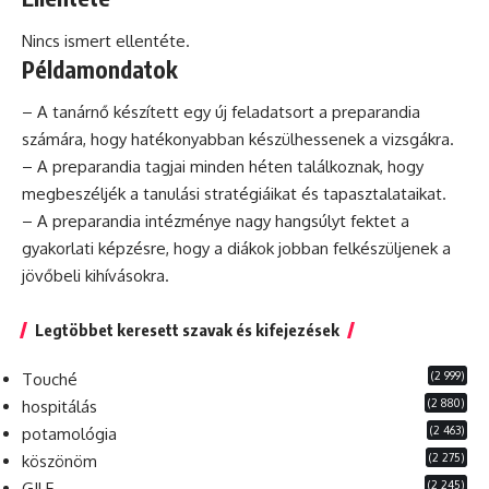
Nincs ismert ellentéte.
Példamondatok
– A tanárnő készített egy új feladatsort a preparandia
számára, hogy hatékonyabban készülhessenek a vizsgákra.
– A preparandia tagjai minden héten találkoznak, hogy
megbeszéljék a tanulási stratégiáikat és tapasztalataikat.
– A preparandia intézménye nagy hangsúlyt fektet a
gyakorlati képzésre, hogy a diákok jobban felkészüljenek a
jövőbeli kihívásokra.
Legtöbbet keresett szavak és kifejezések
(2 999)
Touché
(2 880)
hospitálás
(2 463)
potamológia
(2 275)
köszönöm
(2 245)
GILF