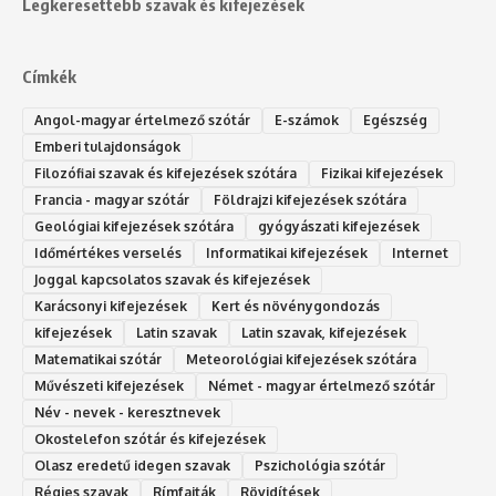
Legkeresettebb szavak és kifejezések
Címkék
Angol-magyar értelmező szótár
E-számok
Egészség
Emberi tulajdonságok
Filozófiai szavak és kifejezések szótára
Fizikai kifejezések
Francia - magyar szótár
Földrajzi kifejezések szótára
Geológiai kifejezések szótára
gyógyászati kifejezések
Időmértékes verselés
Informatikai kifejezések
Internet
Joggal kapcsolatos szavak és kifejezések
Karácsonyi kifejezések
Kert és növénygondozás
kifejezések
Latin szavak
Latin szavak, kifejezések
Matematikai szótár
Meteorológiai kifejezések szótára
Művészeti kifejezések
Német - magyar értelmező szótár
Név - nevek - keresztnevek
Okostelefon szótár és kifejezések
Olasz eredetű idegen szavak
Ps‮gólohciz‬ia s‮átóz‬r
Régies szavak
Rímfajták
Rövidítések