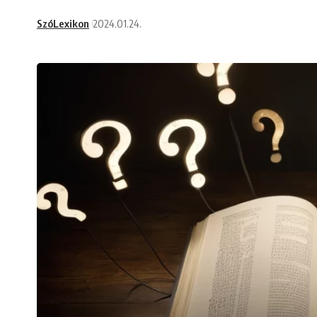
SzóLexikon
2024.01.24.