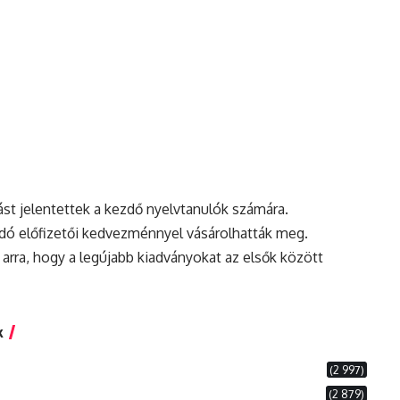
ást jelentettek a kezdő nyelvtanulók számára.
adó előfizetői kedvezménnyel vásárolhatták meg.
arra, hogy a legújabb kiadványokat az elsők között
k
(2 997)
(2 879)