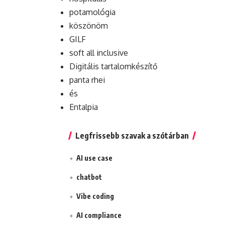
potamológia
köszönöm
GILF
soft all inclusive
Digitális tartalomkészítő
panta rhei
és
Entalpia
Legfrissebb szavak a szótárban
AI use case
chatbot
Vibe coding
AI compliance