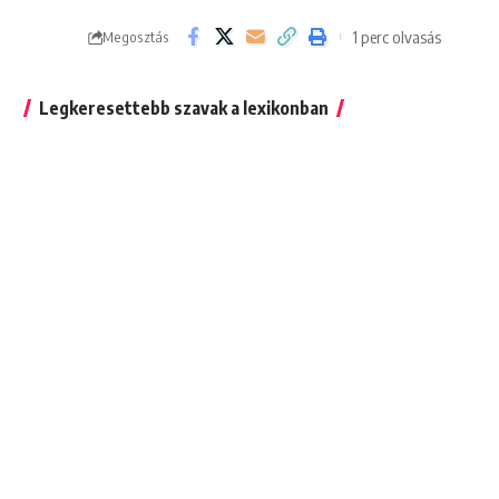
1 perc olvasás
Megosztás
Legkeresettebb szavak a lexikonban