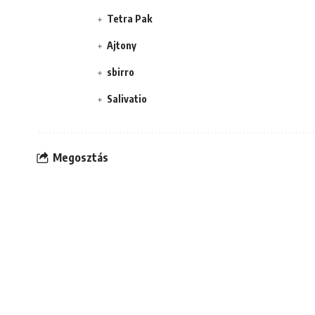
Tetra Pak
Ajtony
sbirro
Salivatio
Megosztás