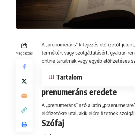
A „prenumeráns” kifejezés előfizetőt jelent
termékért vagy szolgáltatásért, gyakran re
Megosztás
online tartalmak vagy egyéb előfizetéses s
Tartalom
prenumeráns eredete
A „prenumeráns”
szó
a
latin
„praenumerare” 
előfizetőkre utal, akik előre fizetnek szolg
Szófaj