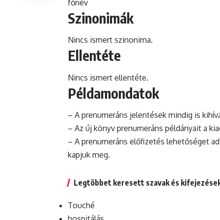
főnév
Szinonimák
Nincs ismert szinonima.
Ellentéte
Nincs ismert ellentéte.
Példamondatok
– A prenumeráns jelentések mindig is kihív
– Az új könyv prenumeráns példányait a ki
– A prenumeráns előfizetés lehetőséget ad 
kapjuk meg.
Legtöbbet keresett szavak és kifejezése
Touché
hospitálás