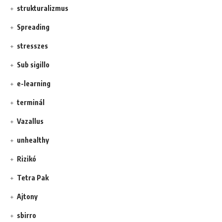
strukturalizmus
Spreading
stresszes
Sub sigillo
e-learning
terminál
Vazallus
unhealthy
Rizikó
Tetra Pak
Ajtony
sbirro