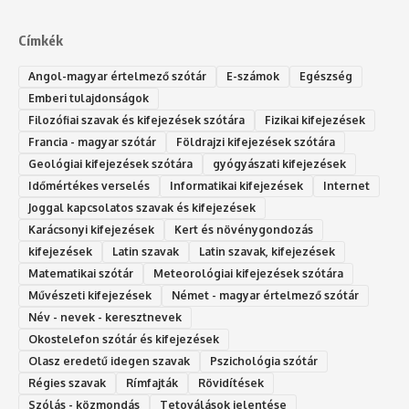
Címkék
Angol-magyar értelmező szótár
E-számok
Egészség
Emberi tulajdonságok
Filozófiai szavak és kifejezések szótára
Fizikai kifejezések
Francia - magyar szótár
Földrajzi kifejezések szótára
Geológiai kifejezések szótára
gyógyászati kifejezések
Időmértékes verselés
Informatikai kifejezések
Internet
Joggal kapcsolatos szavak és kifejezések
Karácsonyi kifejezések
Kert és növénygondozás
kifejezések
Latin szavak
Latin szavak, kifejezések
Matematikai szótár
Meteorológiai kifejezések szótára
Művészeti kifejezések
Német - magyar értelmező szótár
Név - nevek - keresztnevek
Okostelefon szótár és kifejezések
Olasz eredetű idegen szavak
Ps‮gólohciz‬ia s‮átóz‬r
Régies szavak
Rímfajták
Rövidítések
Szólás - közmondás
Tetoválások jelentése