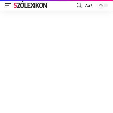
SZÓLEXIKON
Aa
Font
Resizer