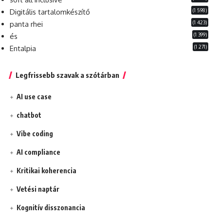
(1 598)
Digitális tartalomkészítő
(1 423)
panta rhei
(1 399)
és
(1 271)
Entalpia
Legfrissebb szavak a szótárban
AI use case
chatbot
Vibe coding
AI compliance
Kritikai koherencia
Vetési naptár
Kognitív disszonancia