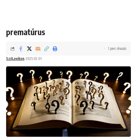
prematúrus
1 perc olvasás
SzóLexikon
2025.02.01.