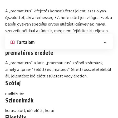
A „prematúrus” kifejezés koraszülöttet jelent, azaz olyan
újszülöttet, aki a terhesség 37. hete előtt jön világra. Ezek a
babák gyakran speciális orvosi ellátást igényelnek, mivel
szerveik, például a tüdejük, még nem fejlődtek ki teljesen.
Tartalom
prematúrus eredete
A „prematúrus” a
latin
„praematurus” szóból származik,
amely a „prae-” (előtt) és „maturus” (érett) összetételéből
áll, jelentése: idő előtt született vagy éretlen.
Szófaj
melléknév
Szinonimák
koraszülött, idő előtti, korai
Ellentéte