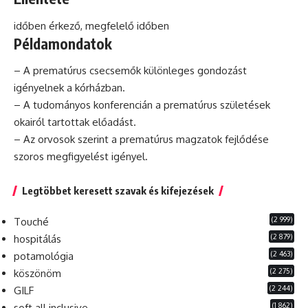
időben érkező, megfelelő időben
Példamondatok
– A prematúrus csecsemők különleges gondozást
igényelnek a kórházban.
– A tudományos konferencián a prematúrus születések
okairól tartottak előadást.
– Az orvosok szerint a prematúrus magzatok fejlődése
szoros megfigyelést igényel.
Legtöbbet keresett szavak és kifejezések
(2 999)
Touché
(2 879)
hospitálás
(2 463)
potamológia
(2 275)
köszönöm
(2 244)
GILF
(1 862)
soft all inclusive