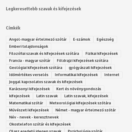
Legkeresettebb szavak és kifejezések
Címkék
Angol-magyar értelmező szótár
E-számok
Egészség
Emberi tulajdonságok
Filozófiai szavak és kifejezések szótára
Fizikai kifejezések
Francia - magyar szótár
Földrajzi kifejezések szótára
Geológiai kifejezések szótára
gyógyászati kifejezések
Időmértékes verselés
Informatikai kifejezések
Internet
Joggal kapcsolatos szavak és kifejezések
Karácsonyi kifejezések
Kert és növénygondozás
kifejezések
Latin szavak
Latin szavak, kifejezések
Matematikai szótár
Meteorológiai kifejezések szótára
Művészeti kifejezések
Német - magyar értelmező szótár
Név - nevek - keresztnevek
Okostelefon szótár és kifejezések
Olasz eredetű idegen szavak
Ps‮gólohciz‬ia s‮átóz‬r