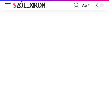
SZÓLEXIKON
Aa
Font
Resizer