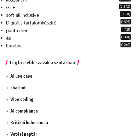
(2 242)
GILF
(1 858)
soft all inclusive
(1 597)
Digitális tartalomkészítő
(1 421)
panta rhei
(1 398)
és
(1 269)
Entalpia
Legfrissebb szavak a szótárban
AI use case
chatbot
Vibe coding
AI compliance
Kritikai koherencia
Vetési naptár