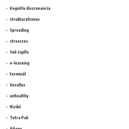
Kognitív disszonancia
strukturalizmus
Spreading
stresszes
Sub sigillo
e-learning
terminál
Vazallus
unhealthy
Rizikó
Tetra Pak
Ajtony