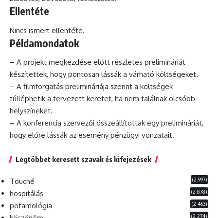
Ellentéte
Nincs ismert ellentéte.
Példamondatok
– A projekt megkezdése előtt részletes prelimináriát
készítettek, hogy pontosan lássák a várható költségeket.
– A filmforgatás prelimináriája szerint a költségek
túlléphetik a tervezett keretet,
ha
nem találnak olcsóbb
helyszíneket.
– A
konferencia
szervezői összeállítottak egy prelimináriát,
hogy előre lássák az esemény pénzügyi vonzatait.
Legtöbbet keresett szavak és kifejezések
(2 997)
Touché
(2 878)
hospitálás
(2 463)
potamológia
(2 274)
köszönöm