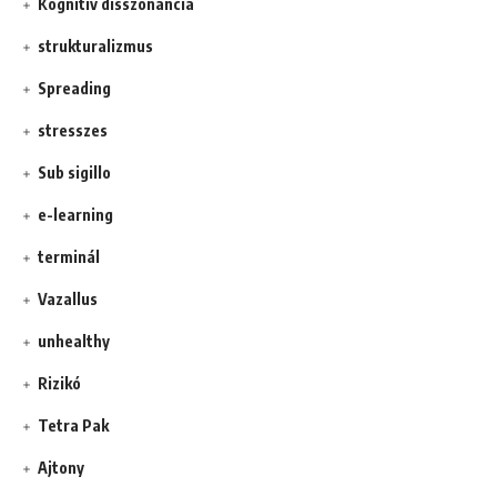
Kognitív disszonancia
strukturalizmus
Spreading
stresszes
Sub sigillo
e-learning
terminál
Vazallus
unhealthy
Rizikó
Tetra Pak
Ajtony