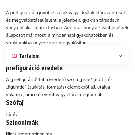
A prefiguráció a jövőbeli célok vagy ideálok előrevetítését
és
megvalósítását jelenti a jelenben, gyakran társadalmi
vagy politikai kontextusban. Arra utal, hogy a kívánt jövőbeli
állapotot már most, a mindennapi gyakorlatokban és
struktúrákban igyekeznek megvalósítani.
Tartalom
prefiguráció eredete
A „prefiguráció”
latin
eredetű
szó
, a „prae” (előtt) és
„figuratio” (alakítás, formálás) elemekből áll, utalva
valamire, ami előrevetít vagy előre megformál.
Szófaj
főnév
Szinonimák
Nincs ismert szinonima