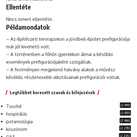
Ellentéte
Nincs ismert ellentéte.
Példamondatok
– Az építészeti tervrajzokon a jövőbeli épület prefigurációja
már jól kivehető volt.
– A történetben a főhős gyerekkori álmai a későbbi
események prefigurációjaként szolgáltak.
– A festményen megjelenő halvány alakok a művész
későbbi, részletesebb alkotásainak prefigurációi voltak.
Legtöbbet keresett szavak és kifejezések
(2 999)
Touché
(2 881)
hospitálás
(2 466)
potamológia
(2 278)
köszönöm
(2 245)
GILF