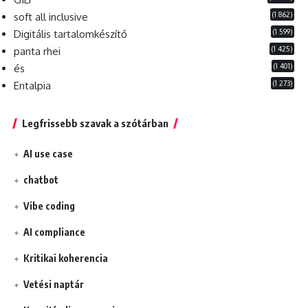
(1 862)
soft all inclusive
(1 599)
Digitális tartalomkészítő
(1 425)
panta rhei
(1 401)
és
(1 273)
Entalpia
Legfrissebb szavak a szótárban
AI use case
chatbot
Vibe coding
AI compliance
Kritikai koherencia
Vetési naptár