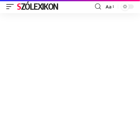
SZÓLEXIKON
Aa
Font
Resizer