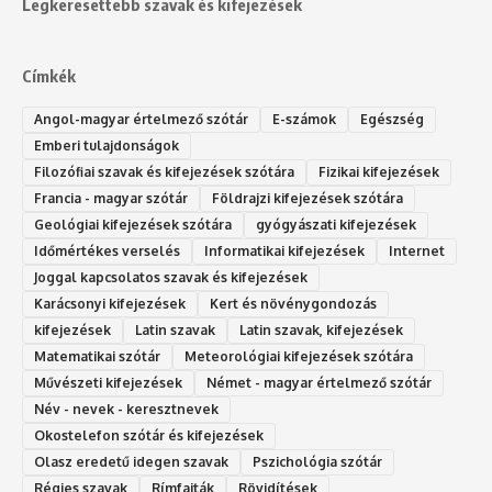
Legkeresettebb szavak és kifejezések
Címkék
Angol-magyar értelmező szótár
E-számok
Egészség
Emberi tulajdonságok
Filozófiai szavak és kifejezések szótára
Fizikai kifejezések
Francia - magyar szótár
Földrajzi kifejezések szótára
Geológiai kifejezések szótára
gyógyászati kifejezések
Időmértékes verselés
Informatikai kifejezések
Internet
Joggal kapcsolatos szavak és kifejezések
Karácsonyi kifejezések
Kert és növénygondozás
kifejezések
Latin szavak
Latin szavak, kifejezések
Matematikai szótár
Meteorológiai kifejezések szótára
Művészeti kifejezések
Német - magyar értelmező szótár
Név - nevek - keresztnevek
Okostelefon szótár és kifejezések
Olasz eredetű idegen szavak
Ps‮gólohciz‬ia s‮átóz‬r
Régies szavak
Rímfajták
Rövidítések