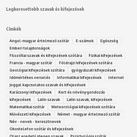
Legkeresettebb szavak és kifejezések
Címkék
Angol-magyar értelmező szótár
E-számok
Egészség
Emberi tulajdonságok
Filozófiai szavak és kifejezések szótára
Fizikai kifejezések
Francia - magyar szótár
Földrajzi kifejezések szótára
Geológiai kifejezések szótára
gyógyászati kifejezések
Időmértékes verselés
Informatikai kifejezések
Internet
Joggal kapcsolatos szavak és kifejezések
Karácsonyi kifejezések
Kert és növénygondozás
kifejezések
Latin szavak
Latin szavak, kifejezések
Matematikai szótár
Meteorológiai kifejezések szótára
Művészeti kifejezések
Német - magyar értelmező szótár
Név - nevek - keresztnevek
Okostelefon szótár és kifejezések
Olasz eredetű idegen szavak
Ps‮gólohciz‬ia s‮átóz‬r