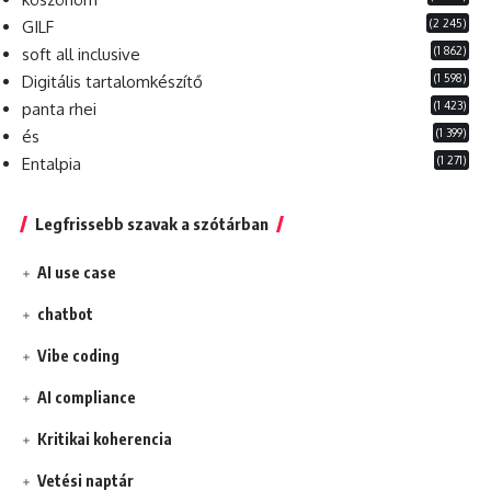
(2 245)
GILF
(1 862)
soft all inclusive
(1 598)
Digitális tartalomkészítő
(1 423)
panta rhei
(1 399)
és
(1 271)
Entalpia
Legfrissebb szavak a szótárban
AI use case
chatbot
Vibe coding
AI compliance
Kritikai koherencia
Vetési naptár