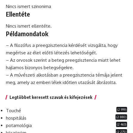
Nincs ismert szinonima
Ellentéte
Nincs ismert ellentéte.
Példamondatok
– A
filozófus
a preegzisztencia kérdését vizsgálta, hogy
megértse az élet előtti létezés lehetőségét.
– Az orvosok szerint a beteg preegzisztencia miatt lehet
hajlamos bizonyos betegségekre.
– A művészeti alkotásban a preegzisztencia témája jelent
meg, amely az emberi lélek időtlen utazását ábrázolta.
Legtöbbet keresett szavak és kifejezések
(2 999)
Touché
(2 880)
hospitálás
(2 463)
potamológia
(2 275)
köszönöm