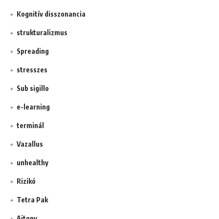
Kognitív disszonancia
strukturalizmus
Spreading
stresszes
Sub sigillo
e-learning
terminál
Vazallus
unhealthy
Rizikó
Tetra Pak
Ajtony