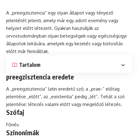
A „preegzisztencia” egy olyan állapot vagy tényező
jelenlétét jelenti, amely már egy adott esemény vagy
helyzet előtt létezett. Gyakran használják az
orvostudományban olyan betegségek vagy egészségügyi
állapotok leírására, amelyek egy kezelés vagy biztosítás
előtt már fennálltak.
Tartalom
preegzisztencia eredete
A „preegzisztencia”
latin
eredetű szó; a „prae-” előtag
jelentése „előtt”, az „existentia” pedig „lét”. Tehát a szó
jelentése: létezés valami előtt vagy megelőző létezés.
Szófaj
Főnév.
Szinonimák