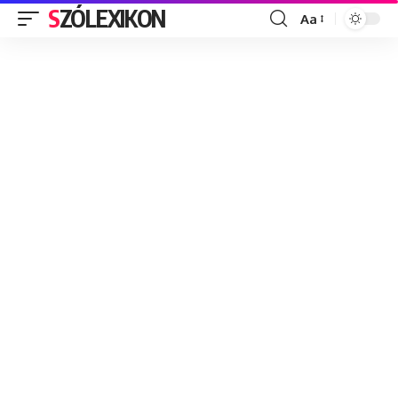
SZÓLEXIKON
Aa
Font
Resizer