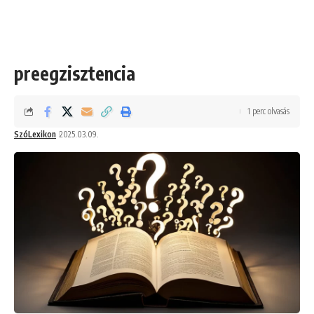
preegzisztencia
1 perc olvasás
SzóLexikon
2025.03.09.