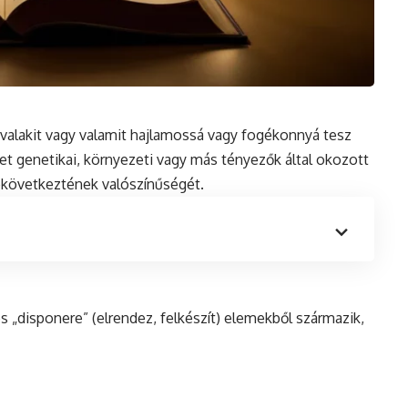
y valakit vagy valamit hajlamossá vagy fogékonnyá tesz
het genetikai, környezeti vagy más tényezők által okozott
ekövetkeztének valószínűségét.
és
„disponere” (elrendez, felkészít) elemekből származik,