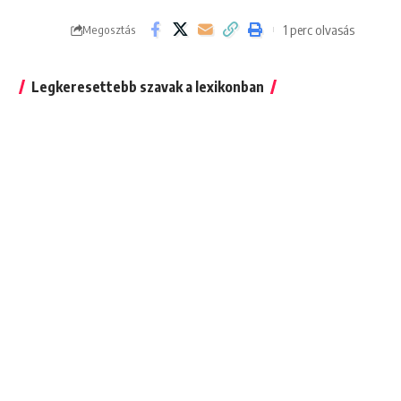
1 perc olvasás
Megosztás
Legkeresettebb szavak a lexikonban