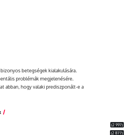
 bizonyos betegségek kialakulására.
entális
problémák megjelenésére.
at abban, hogy valaki prediszponált-e a
k
(2 997)
(2 877)