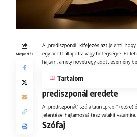
A „prediszponál” kifejezés azt jelenti, hog
egy adott állapotra vagy betegségre. Ez le
Megosztás
hajlam, amely növeli egy adott esemény b
Tartalom
prediszponál eredete
A „prediszponál”
szó
a
latin
„prae-” (előre)
jelentése: hajlamossá tesz valakit valamire.
Szófaj