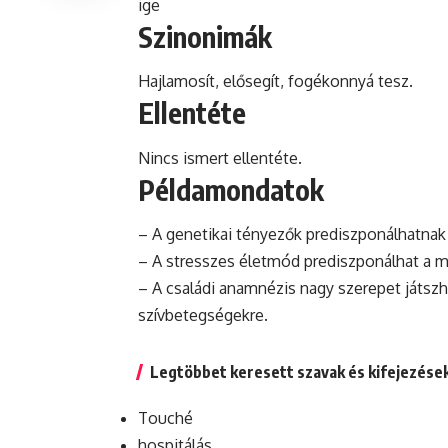
ige
Szinonimák
Hajlamosít, elősegít, fogékonnyá tesz.
Ellentéte
Nincs ismert ellentéte.
Példamondatok
– A genetikai tényezők prediszponálhatnak
– A stresszes életmód prediszponálhat a
m
– A családi anamnézis nagy szerepet játszh
szívbetegségekre.
Legtöbbet keresett szavak és kifejezése
Touché
hospitálás