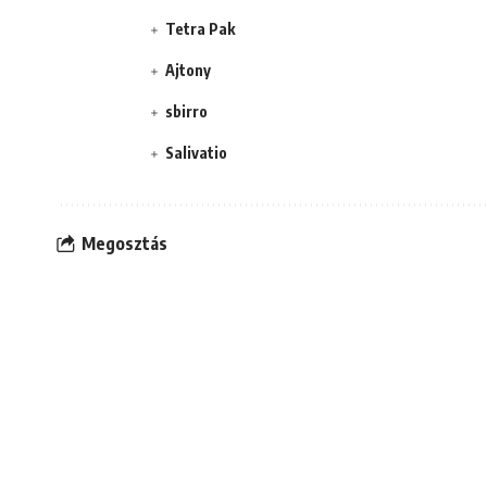
Tetra Pak
Ajtony
sbirro
Salivatio
Megosztás