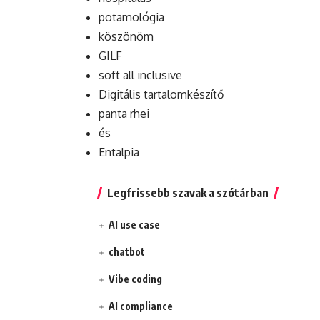
potamológia
köszönöm
GILF
soft all inclusive
Digitális tartalomkészítő
panta rhei
és
Entalpia
Legfrissebb szavak a szótárban
AI use case
chatbot
Vibe coding
AI compliance