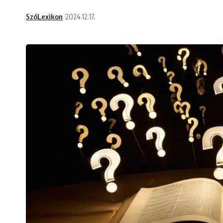
SzóLexikon
2024.12.17.