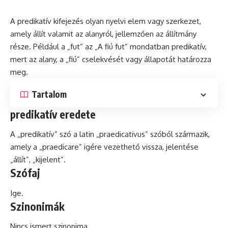
A predikatív kifejezés olyan nyelvi elem vagy szerkezet,
amely állít valamit az alanyról, jellemzően az állítmány
része. Például a „fut” az „A fiú fut” mondatban predikatív,
mert az alany, a „fiú” cselekvését vagy állapotát határozza
meg.
Tartalom
predikatív eredete
A „predikatív” szó a
latin
„praedicativus” szóból származik,
amely a „praedicare” igére vezethető vissza, jelentése
„állít”, „kijelent”.
Szófaj
Ige.
Szinonimák
Nincs ismert szinonima