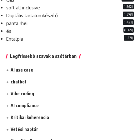
(1 862)
soft all inclusive
(1 598)
Digitális tartalomkészítő
(1 423)
panta rhei
(1 399)
és
(1 271)
Entalpia
Legfrissebb szavak a szótárban
AI use case
chatbot
Vibe coding
AI compliance
Kritikai koherencia
Vetési naptár