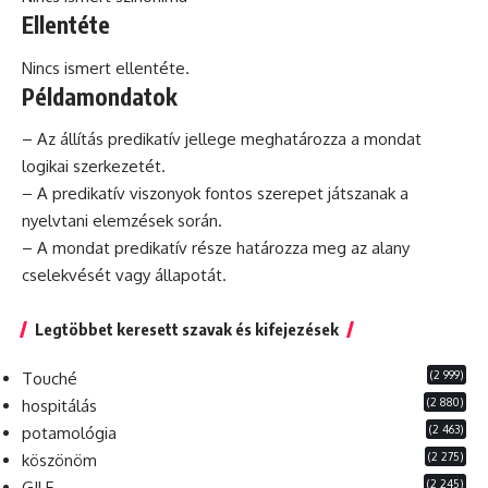
Ellentéte
Nincs ismert ellentéte.
Példamondatok
– Az állítás predikatív jellege meghatározza a mondat
logikai szerkezetét.
– A predikatív viszonyok fontos szerepet játszanak a
nyelvtani elemzések során.
– A mondat predikatív része határozza meg az alany
cselekvését vagy állapotát.
Legtöbbet keresett szavak és kifejezések
(2 999)
Touché
(2 880)
hospitálás
(2 463)
potamológia
(2 275)
köszönöm
(2 245)
GILF