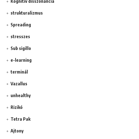
Kognitív disszonancia
strukturalizmus
Spreading
stresszes
Sub sigillo
e-learning
terminál
Vazallus
unhealthy
Rizikó
Tetra Pak
Ajtony