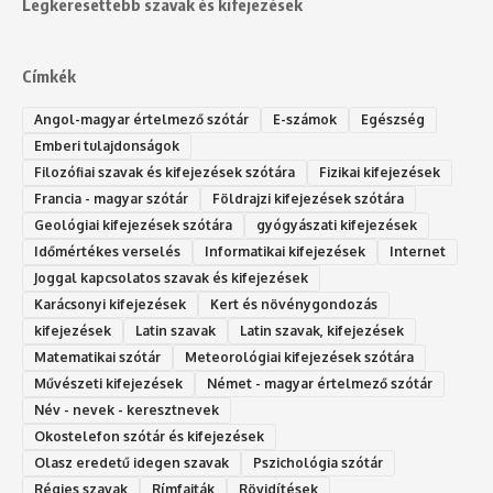
Legkeresettebb szavak és kifejezések
Címkék
Angol-magyar értelmező szótár
E-számok
Egészség
Emberi tulajdonságok
Filozófiai szavak és kifejezések szótára
Fizikai kifejezések
Francia - magyar szótár
Földrajzi kifejezések szótára
Geológiai kifejezések szótára
gyógyászati kifejezések
Időmértékes verselés
Informatikai kifejezések
Internet
Joggal kapcsolatos szavak és kifejezések
Karácsonyi kifejezések
Kert és növénygondozás
kifejezések
Latin szavak
Latin szavak, kifejezések
Matematikai szótár
Meteorológiai kifejezések szótára
Művészeti kifejezések
Német - magyar értelmező szótár
Név - nevek - keresztnevek
Okostelefon szótár és kifejezések
Olasz eredetű idegen szavak
Ps‮gólohciz‬ia s‮átóz‬r
Régies szavak
Rímfajták
Rövidítések