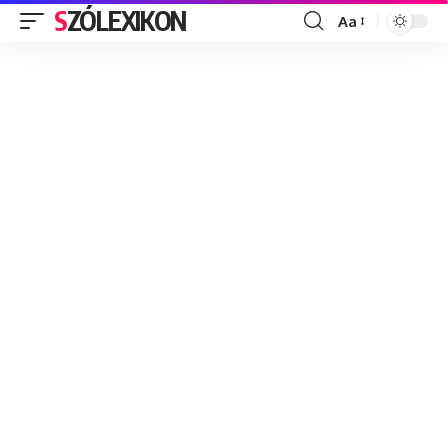
SZÓLEXIKON
Aa
Font
Resizer