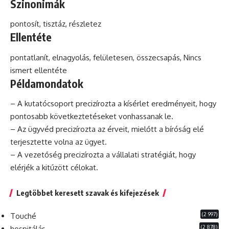
Szinonimák
pontosít, tisztáz, részletez
Ellentéte
pontatlanít, elnagyolás, felületesen, összecsapás, Nincs
ismert ellentéte
Példamondatok
– A kutatócsoport precizírozta a kísérlet eredményeit, hogy
pontosabb következtetéseket vonhassanak
le
.
– Az ügyvéd precizírozta az érveit, mielőtt a bíróság elé
terjesztette volna az ügyet.
– A vezetőség precizírozta a vállalati stratégiát, hogy
elérjék a kitűzött célokat.
Legtöbbet keresett szavak és kifejezések
(2 997)
Touché
(2 878)
hospitálás