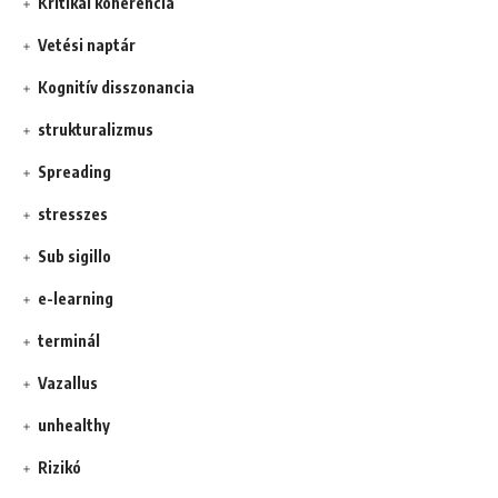
Kritikai koherencia
Vetési naptár
Kognitív disszonancia
strukturalizmus
Spreading
stresszes
Sub sigillo
e-learning
terminál
Vazallus
unhealthy
Rizikó