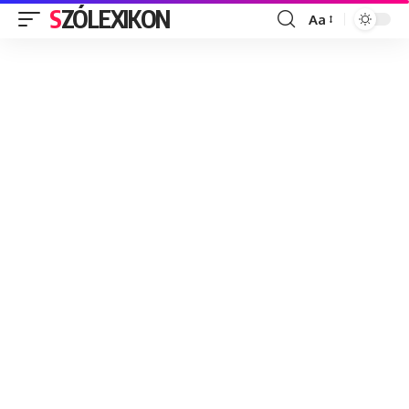
SZÓLEXIKON
Aa
Font
Resizer