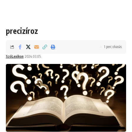
precizíroz
1 perc olvasás
SzóLexikon
2024.03.05.