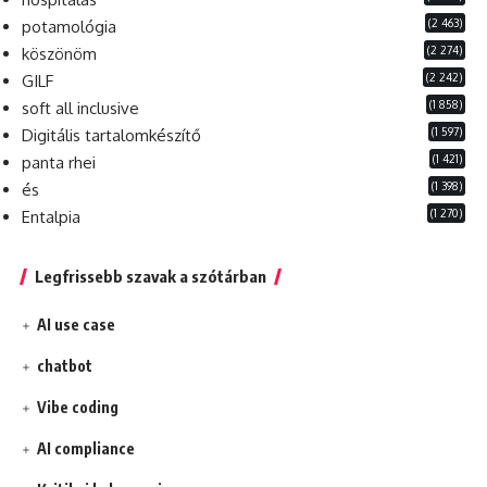
(2 463)
potamológia
(2 274)
köszönöm
(2 242)
GILF
(1 858)
soft all inclusive
(1 597)
Digitális tartalomkészítő
(1 421)
panta rhei
(1 398)
és
(1 270)
Entalpia
Legfrissebb szavak a szótárban
AI use case
chatbot
Vibe coding
AI compliance