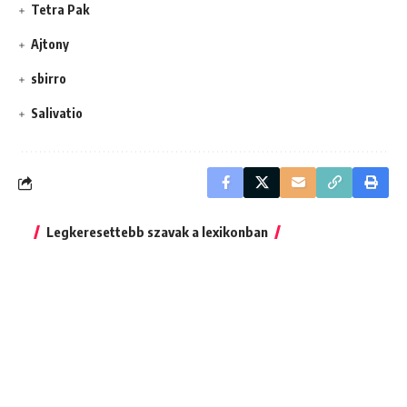
Tetra Pak
Ajtony
sbirro
Salivatio
Legkeresettebb szavak a lexikonban