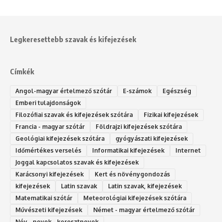
Legkeresettebb szavak és kifejezések
Címkék
Angol-magyar értelmező szótár
E-számok
Egészség
Emberi tulajdonságok
Filozófiai szavak és kifejezések szótára
Fizikai kifejezések
Francia - magyar szótár
Földrajzi kifejezések szótára
Geológiai kifejezések szótára
gyógyászati kifejezések
Időmértékes verselés
Informatikai kifejezések
Internet
Joggal kapcsolatos szavak és kifejezések
Karácsonyi kifejezések
Kert és növénygondozás
kifejezések
Latin szavak
Latin szavak, kifejezések
Matematikai szótár
Meteorológiai kifejezések szótára
Művészeti kifejezések
Német - magyar értelmező szótár
Név - nevek - keresztnevek