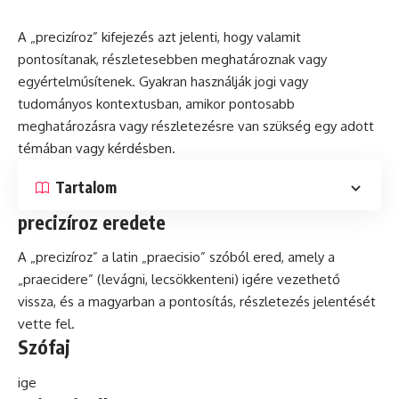
A „precizíroz” kifejezés azt jelenti, hogy valamit
pontosítanak, részletesebben meghatároznak vagy
egyértelműsítenek. Gyakran használják jogi vagy
tudományos
kontextusban
, amikor pontosabb
meghatározásra vagy részletezésre van szükség egy adott
témában vagy kérdésben.
Tartalom
precizíroz eredete
A „precizíroz” a
latin
„praecisio” szóból ered, amely a
„praecidere” (levágni, lecsökkenteni) igére vezethető
vissza,
és
a magyarban a pontosítás, részletezés jelentését
vette fel.
Szófaj
ige